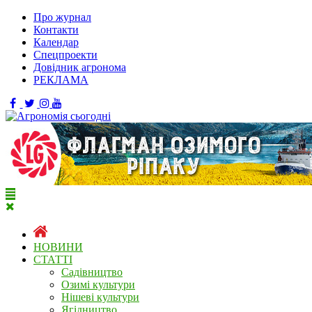
Про журнал
Контакти
Календар
Спецпроекти
Довідник агронома
РЕКЛАМА
НОВИНИ
СТАТТІ
Садівництво
Озимі культури
Нішеві культури
Ягідництво