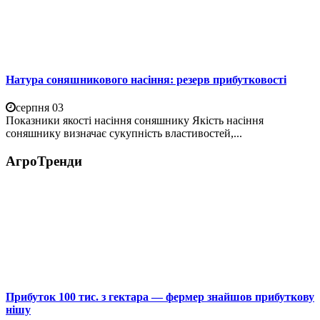
Натура соняшникового насіння: резерв прибутковості
серпня 03
Показники якості насіння соняшнику Якість насіння
соняшнику визначає сукупність властивостей,...
АгроТренди
Прибуток 100 тис. з гектара — фермер знайшов прибуткову
нішу