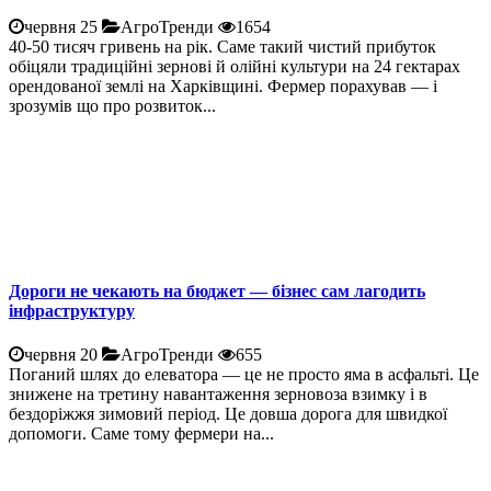
червня 25
АгроТренди
1654
40-50 тисяч гривень на рік. Саме такий чистий прибуток
обіцяли традиційні зернові й олійні культури на 24 гектарах
орендованої землі на Харківщині. Фермер порахував — і
зрозумів що про розвиток...
Дороги не чекають на бюджет — бізнес сам лагодить
інфраструктуру
червня 20
АгроТренди
655
Поганий шлях до елеватора — це не просто яма в асфальті. Це
знижене на третину навантаження зерновоза взимку і в
бездоріжжя зимовий період. Це довша дорога для швидкої
допомоги. Саме тому фермери на...