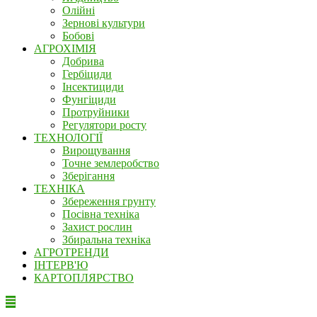
Олійні
Зернові культури
Бобові
АГРОХІМІЯ
Добрива
Гербіциди
Інсектициди
Фунгіциди
Протруйники
Регулятори росту
ТЕХНОЛОГІЇ
Вирощування
Точне землеробство
Зберігання
ТЕХНІКА
Збереження грунту
Посівна техніка
Захист рослин
Збиральна техніка
АГРОТРЕНДИ
ІНТЕРВ'Ю
КАРТОПЛЯРСТВО