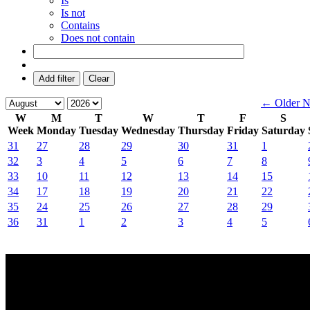
Is
Is not
Contains
Does not contain
Add filter
Clear
← Older
N
W
M
T
W
T
F
S
Week
Monday
Tuesday
Wednesday
Thursday
Friday
Saturday
31
27
28
29
30
31
1
32
3
4
5
6
7
8
33
10
11
12
13
14
15
34
17
18
19
20
21
22
35
24
25
26
27
28
29
36
31
1
2
3
4
5