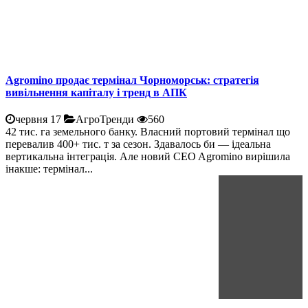
Agromino продає термінал Чорноморськ: стратегія
вивільнення капіталу і тренд в АПК
червня 17
АгроТренди
560
42 тис. га земельного банку. Власний портовий термінал що
перевалив 400+ тис. т за сезон. Здавалось би — ідеальна
вертикальна інтеграція. Але новий CEO Agromino вирішила
інакше: термінал...