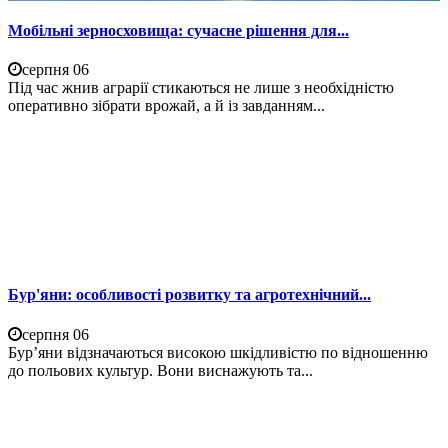
Мобільні зерносховища: сучасне рішення для...
серпня 06
Під час жнив аграрії стикаються не лише з необхідністю
оперативно зібрати врожай, а й із завданням...
Бур'яни: особливості розвитку та агротехнічний...
серпня 06
Бур’яни відзначаються високою шкідливістю по відношенню
до польових культур. Вони виснажують та...