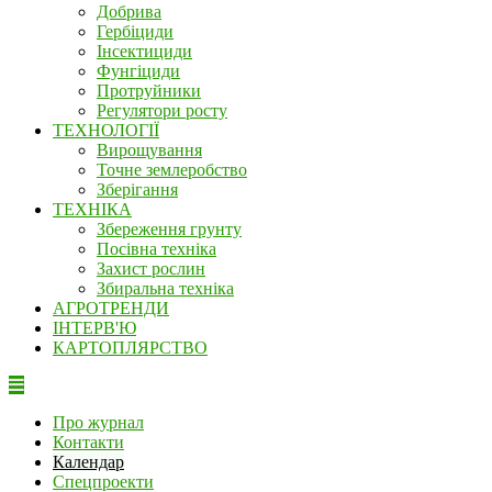
Добрива
Гербіциди
Інсектициди
Фунгіциди
Протруйники
Регулятори росту
ТЕХНОЛОГІЇ
Вирощування
Точне землеробство
Зберігання
ТЕХНІКА
Збереження грунту
Посівна техніка
Захист рослин
Збиральна техніка
АГРОТРЕНДИ
ІНТЕРВ'Ю
КАРТОПЛЯРСТВО
Про журнал
Контакти
Календар
Спецпроекти