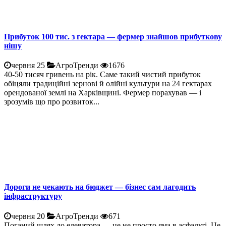
Прибуток 100 тис. з гектара — фермер знайшов прибуткову
нішу
червня 25
АгроТренди
1676
40-50 тисяч гривень на рік. Саме такий чистий прибуток
обіцяли традиційні зернові й олійні культури на 24 гектарах
орендованої землі на Харківщині. Фермер порахував — і
зрозумів що про розвиток...
Дороги не чекають на бюджет — бізнес сам лагодить
інфраструктуру
червня 20
АгроТренди
671
Поганий шлях до елеватора — це не просто яма в асфальті. Це