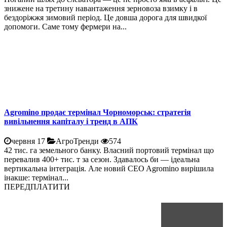
знижене на третину навантаження зерновоза взимку і в
бездоріжжя зимовий період. Це довша дорога для швидкої
допомоги. Саме тому фермери на...
Agromino продає термінал Чорноморськ: стратегія
вивільнення капіталу і тренд в АПК
червня 17
АгроТренди
574
42 тис. га земельного банку. Власний портовий термінал що
перевалив 400+ тис. т за сезон. Здавалось би — ідеальна
вертикальна інтеграція. Але новий CEO Agromino вирішила
інакше: термінал...
ПЕРЕДПЛАТИТИ