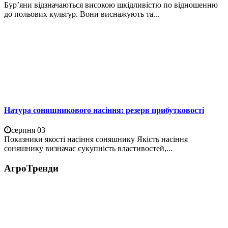
Бур’яни відзначаються високою шкідливістю по відношенню
до польових культур. Вони виснажують та...
Натура соняшникового насіння: резерв прибутковості
серпня 03
Показники якості насіння соняшнику Якість насіння
соняшнику визначає сукупність властивостей,...
АгроТренди