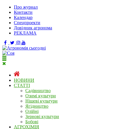
Про журнал
Контакти
Календар
Спецпроекти
Довідник агронома
РЕКЛАМА
НОВИНИ
СТАТТІ
Садівництво
Озимі культури
Нішеві культури
Ягідництво
Олійні
Зернові культури
Бобові
АГРОХІМІЯ