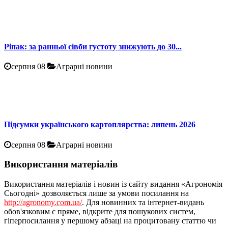
Ріпак: за ранньої сівби густоту знижують до 30...
серпня 08
Аграрні новини
Підсумки українського картоплярства: липень 2026
серпня 08
Аграрні новини
Використання матеріалів
Використання матеріалів і новин із сайту видання «Агрономія
Сьогодні» дозволяється лише за умови посилання на
http://agronomy.com.ua/
. Для новинних та інтернет-видань
обов'язковим є пряме, відкрите для пошукових систем,
гіперпосилання у першому абзаці на процитовану статтю чи