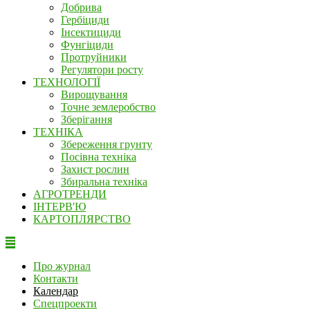
Добрива
Гербіциди
Інсектициди
Фунгіциди
Протруйники
Регулятори росту
ТЕХНОЛОГІЇ
Вирощування
Точне землеробство
Зберігання
ТЕХНІКА
Збереження грунту
Посівна техніка
Захист рослин
Збиральна техніка
АГРОТРЕНДИ
ІНТЕРВ'Ю
КАРТОПЛЯРСТВО
Про журнал
Контакти
Календар
Спецпроекти