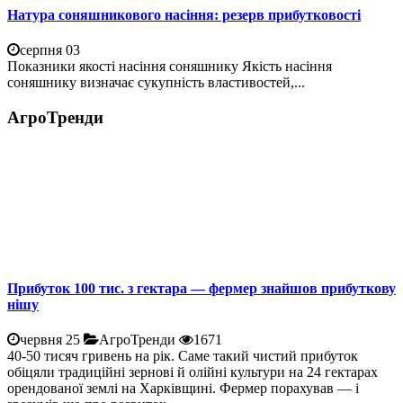
Натура соняшникового насіння: резерв прибутковості
серпня 03
Показники якості насіння соняшнику Якість насіння
соняшнику визначає сукупність властивостей,...
АгроТренди
Прибуток 100 тис. з гектара — фермер знайшов прибуткову
нішу
червня 25
АгроТренди
1671
40-50 тисяч гривень на рік. Саме такий чистий прибуток
обіцяли традиційні зернові й олійні культури на 24 гектарах
орендованої землі на Харківщині. Фермер порахував — і