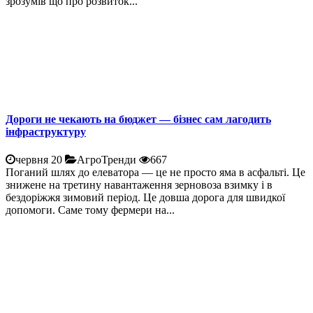
зрозумів що про розвиток...
Дороги не чекають на бюджет — бізнес сам лагодить
інфраструктуру
червня 20
АгроТренди
667
Поганий шлях до елеватора — це не просто яма в асфальті. Це
знижене на третину навантаження зерновоза взимку і в
бездоріжжя зимовий період. Це довша дорога для швидкої
допомоги. Саме тому фермери на...