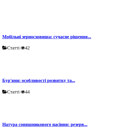
Мобільні зерносховища: сучасне рішення...
Статті
42
Бур'яни: особливості розвитку та...
Статті
44
Натура соняшникового насіння: резерв...