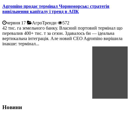
Agromino продає термінал Чорноморськ: стратегія
вивільнення капіталу і тренд в АПК
червня 17
АгроТренди
572
42 тис. га земельного банку. Власний портовий термінал що
перевалив 400+ тис. т за сезон. Здавалось би — ідеальна
вертикальна інтеграція. Але новий CEO Agromino вирішила
інакше: термінал...
Новини