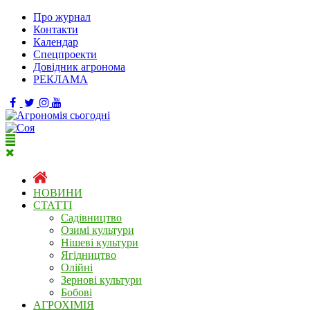
Про журнал
Контакти
Календар
Спецпроекти
Довідник агронома
РЕКЛАМА
НОВИНИ
СТАТТІ
Садівництво
Озимі культури
Нішеві культури
Ягідництво
Олійні
Зернові культури
Бобові
АГРОХІМІЯ