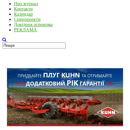
Про журнал
Контакти
Календар
Спецпроекти
Довідник агронома
РЕКЛАМА