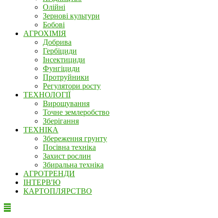
Олійні
Зернові культури
Бобові
АГРОХІМІЯ
Добрива
Гербіциди
Інсектициди
Фунгіциди
Протруйники
Регулятори росту
ТЕХНОЛОГІЇ
Вирощування
Точне землеробство
Зберігання
ТЕХНІКА
Збереження грунту
Посівна техніка
Захист рослин
Збиральна техніка
АГРОТРЕНДИ
ІНТЕРВ'Ю
КАРТОПЛЯРСТВО