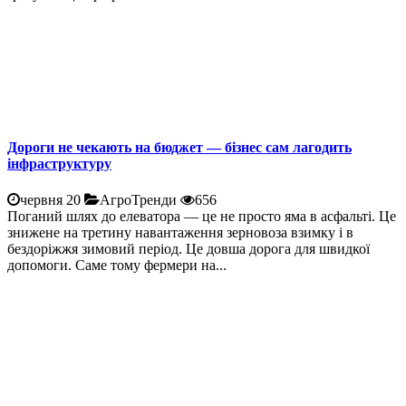
Дороги не чекають на бюджет — бізнес сам лагодить
інфраструктуру
червня 20
АгроТренди
656
Поганий шлях до елеватора — це не просто яма в асфальті. Це
знижене на третину навантаження зерновоза взимку і в
бездоріжжя зимовий період. Це довша дорога для швидкої
допомоги. Саме тому фермери на...