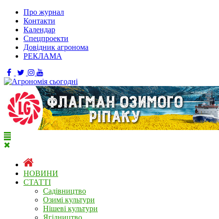
Про журнал
Контакти
Календар
Спецпроекти
Довідник агронома
РЕКЛАМА
НОВИНИ
СТАТТІ
Садівництво
Озимі культури
Нішеві культури
Ягідництво