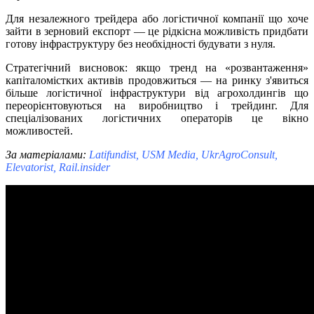
Для незалежного трейдера або логістичної компанії що хоче
зайти в зерновий експорт — це рідкісна можливість придбати
готову інфраструктуру без необхідності будувати з нуля.
Стратегічний висновок: якщо тренд на «розвантаження»
капіталомістких активів продовжиться — на ринку з'явиться
більше логістичної інфраструктури від агрохолдингів що
переорієнтовуються на виробництво і трейдинг. Для
спеціалізованих логістичних операторів це вікно
можливостей.
За матеріалами:
Latifundist, USM Media, UkrAgroConsult,
Elevatorist, Rail.insider