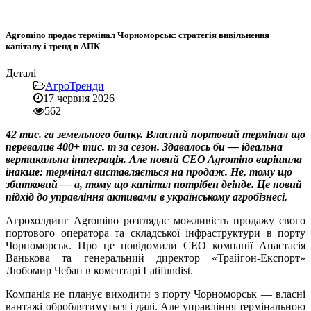
Agromino продає термінал Чорноморськ: стратегія вивільнення
капіталу і тренд в АПК
Деталі
АгроТренди
17 червня 2026
562
42 тис. га земельного банку. Власний портовий термінал що
перевалив 400+ тис. т за сезон. Здавалось би — ідеальна
вертикальна інтеграція. Але новий CEO Agromino вирішила
інакше: термінал виставляється на продаж. Не, тому що
збитковий — а, тому що капітал потрібен деінде. Це новий
підхід до управління активами в українському агробізнесі.
Агрохолдинг Agromino розглядає можливість продажу свого
портового оператора та складської інфраструктури в порту
Чорноморськ. Про це повідомили CEO компанії Анастасія
Ванькова та генеральний директор «Трайгон-Експорт»
Любомир Чебан в коментарі Latifundist.
Компанія не планує виходити з порту Чорноморськ — власні
вантажі оброблятимуться і далі. Але управління термінальною