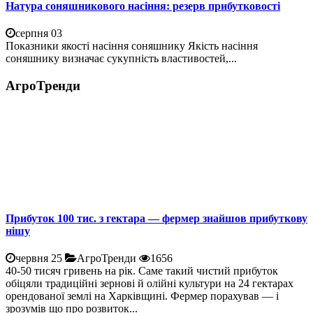
Натура соняшникового насіння: резерв прибутковості
серпня 03
Показники якості насіння соняшнику Якість насіння
соняшнику визначає сукупність властивостей,...
АгроТренди
Прибуток 100 тис. з гектара — фермер знайшов прибуткову
нішу
червня 25
АгроТренди
1656
40-50 тисяч гривень на рік. Саме такий чистий прибуток
обіцяли традиційні зернові й олійні культури на 24 гектарах
орендованої землі на Харківщині. Фермер порахував — і
зрозумів що про розвиток...