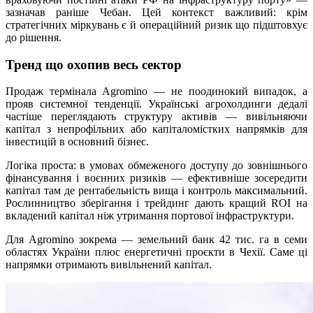
зазначав раніше Чебан. Цей контекст важливий: крім
стратегічних міркувань є й операційний ризик що підштовхує
до рішення.
Тренд що охопив весь сектор
Продаж термінала Agromino — не поодинокий випадок, а
прояв системної тенденції. Українські агрохолдинги дедалі
частіше переглядають структуру активів — вивільняючи
капітал з непрофільних або капіталомістких напрямків для
інвестицій в основний бізнес.
Логіка проста: в умовах обмеженого доступу до зовнішнього
фінансування і воєнних ризиків — ефективніше зосередити
капітал там де рентабельність вища і контроль максимальний.
Рослинництво зберігання і трейдинг дають кращий ROI на
вкладений капітал ніж утримання портової інфраструктури.
Для Agromino зокрема — земельний банк 42 тис. га в семи
областях України плюс енергетичні проєкти в Чехії. Саме ці
напрямки отримають вивільнений капітал.