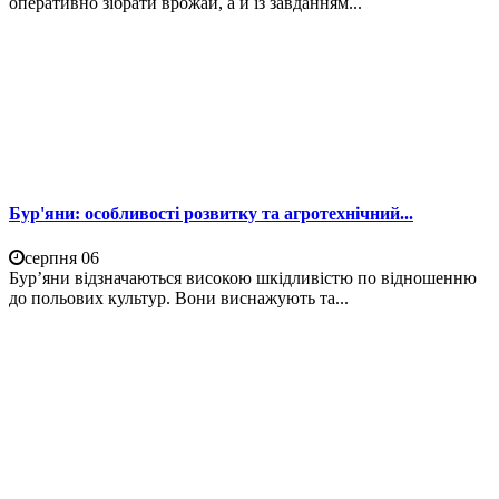
оперативно зібрати врожай, а й із завданням...
Бур'яни: особливості розвитку та агротехнічний...
серпня 06
Бур’яни відзначаються високою шкідливістю по відношенню
до польових культур. Вони виснажують та...