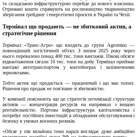
та складською інфраструктурою перейде до нового власника.
Отримані кошти спрямують на рослинництво тваринництво
зберігання трейдинг і енергетичні проєкти в Україні та Чехії.
Термінал що продають — не збитковий актив, а
стратегічне рішення
Термінал «Транс-Агро» що входить до групи Agromino —
повноцінний логістичний об'єкт. З липня 2025 року через
нього перевалено понад 400 тис. тонн вантажів. Пікові обсяги
відвантаження сягали 10 тис. тонн на добу. Термінал приймає
вантажі автотранспортом у контейнерах і залізничними
зерновозами.
Тобто актив що продається — працюючий і що має попит.
Рішення про продаж не пов'язане зі збитковістю.
У компанії пояснюють що це стратегія оптимізації структури
активів — концентрація ресурсів на напрямках з вищою
рентабельністю. Портова інфраструктура капіталомістка і
потребує постійних інвестицій в обладнання обслуговування і
безпеку в умовах воєнних ризиків.
«Обсяг у пів мільйона тонн наразі виглядає дуже амбіційно
враховуючи постійні атаки РФ на інфраструктуру порту» —