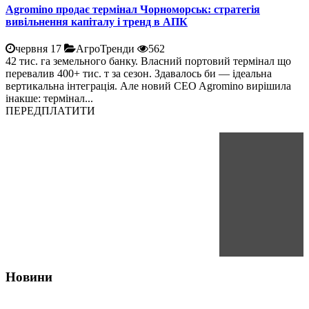
Agromino продає термінал Чорноморськ: стратегія
вивільнення капіталу і тренд в АПК
червня 17
АгроТренди
562
42 тис. га земельного банку. Власний портовий термінал що
перевалив 400+ тис. т за сезон. Здавалось би — ідеальна
вертикальна інтеграція. Але новий CEO Agromino вирішила
інакше: термінал...
ПЕРЕДПЛАТИТИ
Новини