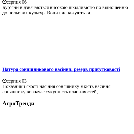
серпня 06
Бур’яни відзначаються високою шкідливістю по відношенню
до польових культур. Вони виснажують та...
Натура соняшникового насіння: резерв прибутковості
серпня 03
Показники якості насіння соняшнику Якість насіння
соняшнику визначає сукупність властивостей,...
АгроТренди