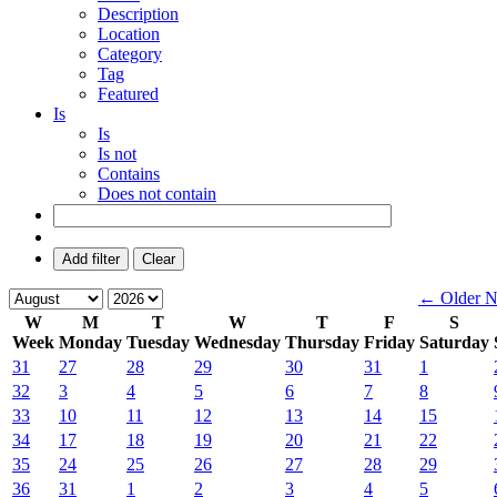
Description
Location
Category
Tag
Featured
Is
Is
Is not
Contains
Does not contain
Add filter
Clear
← Older
N
W
M
T
W
T
F
S
Week
Monday
Tuesday
Wednesday
Thursday
Friday
Saturday
31
27
28
29
30
31
1
32
3
4
5
6
7
8
33
10
11
12
13
14
15
34
17
18
19
20
21
22
35
24
25
26
27
28
29
36
31
1
2
3
4
5