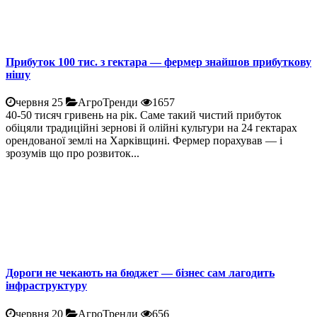
Прибуток 100 тис. з гектара — фермер знайшов прибуткову
нішу
червня 25
АгроТренди
1657
40-50 тисяч гривень на рік. Саме такий чистий прибуток
обіцяли традиційні зернові й олійні культури на 24 гектарах
орендованої землі на Харківщині. Фермер порахував — і
зрозумів що про розвиток...
Дороги не чекають на бюджет — бізнес сам лагодить
інфраструктуру
червня 20
АгроТренди
656