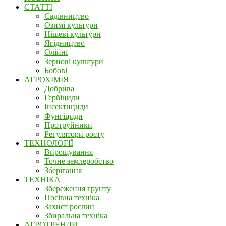
СТАТТІ
Садівництво
Озимі культури
Нішеві культури
Ягідництво
Олійні
Зернові культури
Бобові
АГРОХІМІЯ
Добрива
Гербіциди
Інсектициди
Фунгіциди
Протруйники
Регулятори росту
ТЕХНОЛОГІЇ
Вирощування
Точне землеробство
Зберігання
ТЕХНІКА
Збереження грунту
Посівна техніка
Захист рослин
Збиральна техніка
АГРОТРЕНДИ