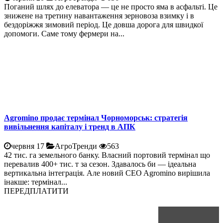
Поганий шлях до елеватора — це не просто яма в асфальті. Це
знижене на третину навантаження зерновоза взимку і в
бездоріжжя зимовий період. Це довша дорога для швидкої
допомоги. Саме тому фермери на...
Agromino продає термінал Чорноморськ: стратегія
вивільнення капіталу і тренд в АПК
червня 17
АгроТренди
563
42 тис. га земельного банку. Власний портовий термінал що
перевалив 400+ тис. т за сезон. Здавалось би — ідеальна
вертикальна інтеграція. Але новий CEO Agromino вирішила
інакше: термінал...
ПЕРЕДПЛАТИТИ