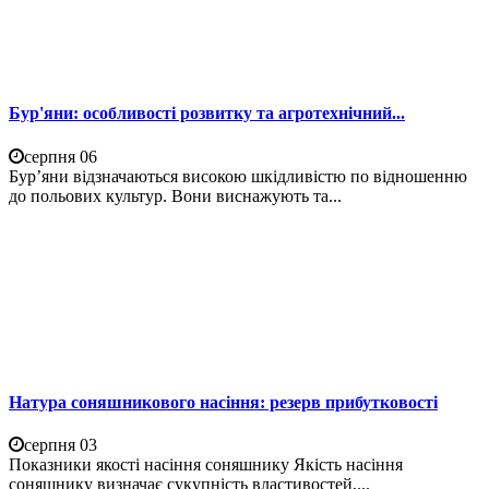
Бур'яни: особливості розвитку та агротехнічний...
серпня 06
Бур’яни відзначаються високою шкідливістю по відношенню
до польових культур. Вони виснажують та...
Натура соняшникового насіння: резерв прибутковості
серпня 03
Показники якості насіння соняшнику Якість насіння
соняшнику визначає сукупність властивостей,...