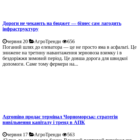
Дороги не чекають на бюджет — бізнес сам лагодить
інфраструктуру
червня 20
АгроТренди
656
Поганий шлях до елеватора — це не просто яма в асфальті. Це
знижене на третину навантаження зерновоза взимку і в
бездоріжжя зимовий період. Це довша дорога для швидкої
допомоги. Саме тому фермери на...
Agromino продає термінал Чорноморськ: стратегія
вивільнення капіталу і тренд в АПК
червня 17
АгроТренди
563