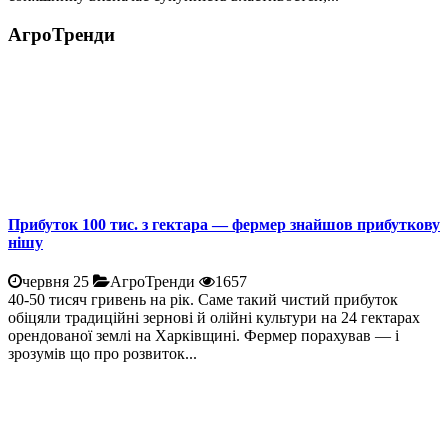
АгроТренди
Прибуток 100 тис. з гектара — фермер знайшов прибуткову
нішу
червня 25
АгроТренди
1657
40-50 тисяч гривень на рік. Саме такий чистий прибуток
обіцяли традиційні зернові й олійні культури на 24 гектарах
орендованої землі на Харківщині. Фермер порахував — і
зрозумів що про розвиток...