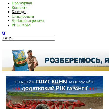
Про журнал
Контакти
Календар
Спецпроекти
Довідник агронома
РЕКЛАМА