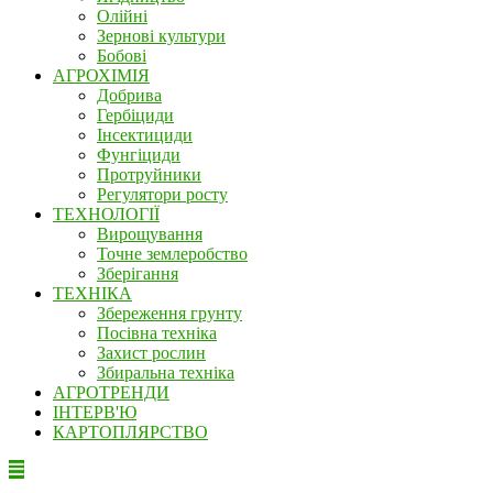
Олійні
Зернові культури
Бобові
АГРОХІМІЯ
Добрива
Гербіциди
Інсектициди
Фунгіциди
Протруйники
Регулятори росту
ТЕХНОЛОГІЇ
Вирощування
Точне землеробство
Зберігання
ТЕХНІКА
Збереження грунту
Посівна техніка
Захист рослин
Збиральна техніка
АГРОТРЕНДИ
ІНТЕРВ'Ю
КАРТОПЛЯРСТВО