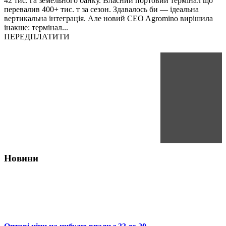
42 тис. га земельного банку. Власний портовий термінал що
перевалив 400+ тис. т за сезон. Здавалось би — ідеальна
вертикальна інтеграція. Але новий CEO Agromino вирішила
інакше: термінал...
ПЕРЕДПЛАТИТИ
Новини