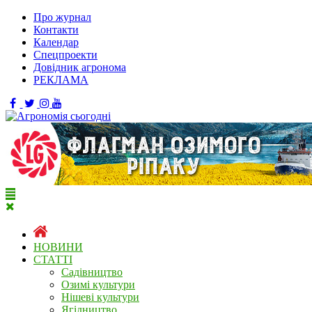
Про журнал
Контакти
Календар
Спецпроекти
Довідник агронома
РЕКЛАМА
НОВИНИ
СТАТТІ
Садівництво
Озимі культури
Нішеві культури
Ягідництво