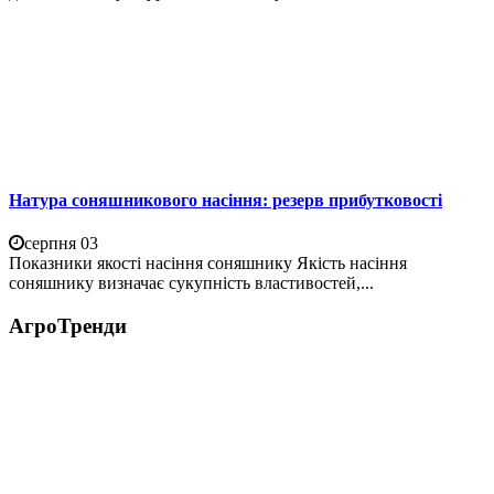
Натура соняшникового насіння: резерв прибутковості
серпня 03
Показники якості насіння соняшнику Якість насіння
соняшнику визначає сукупність властивостей,...
АгроТренди