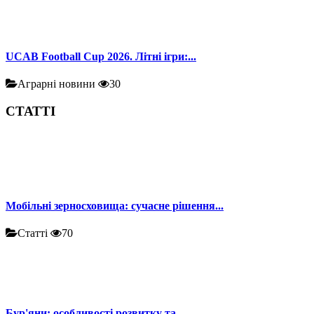
UCAB Football Cup 2026. Літні ігри:...
Аграрні новини
30
СТАТТІ
Мобільні зерносховища: сучасне рішення...
Статті
70
Бур'яни: особливості розвитку та...