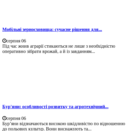
Мобільні зерносховища: сучасне рішення для...
серпня 06
Під час жнив аграрії стикаються не лише з необхідністю
оперативно зібрати врожай, а й із завданням...
Бур'яни: особливості розвитку та агротехнічний...
серпня 06
Бур’яни відзначаються високою шкідливістю по відношенню
до польових культур. Вони виснажують та...