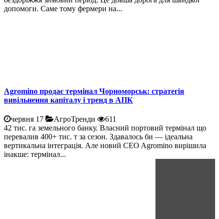
допомоги. Саме тому фермери на...
Agromino продає термінал Чорноморськ: стратегія
вивільнення капіталу і тренд в АПК
червня 17
АгроТренди
611
42 тис. га земельного банку. Власний портовий термінал що
перевалив 400+ тис. т за сезон. Здавалось би — ідеальна
вертикальна інтеграція. Але новий CEO Agromino вирішила
інакше: термінал...