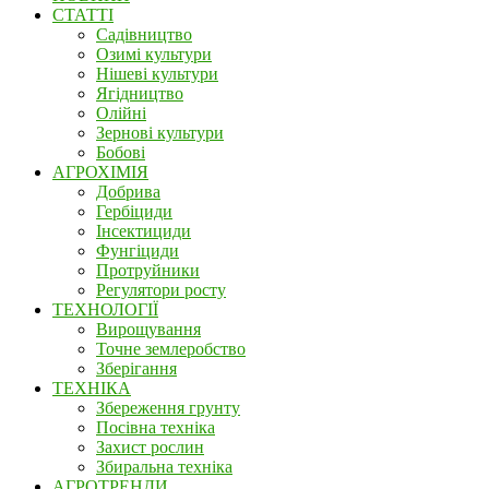
СТАТТІ
Садівництво
Озимі культури
Нішеві культури
Ягідництво
Олійні
Зернові культури
Бобові
АГРОХІМІЯ
Добрива
Гербіциди
Інсектициди
Фунгіциди
Протруйники
Регулятори росту
ТЕХНОЛОГІЇ
Вирощування
Точне землеробство
Зберігання
ТЕХНІКА
Збереження грунту
Посівна техніка
Захист рослин
Збиральна техніка
АГРОТРЕНДИ