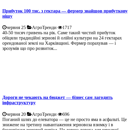
Прибуток 100 тис. з гектара — фермер знайшов прибуткову
нішу
червня 25
АгроТренди
1717
40-50 тисяч гривень на рік. Саме такий чистий прибуток
обіцяли традиційні зернові й олійні культури на 24 гектарах
орендованої землі на Харківщині. Фермер порахував — і
зрозумів що про розвиток...
Дороги не чекають на бюджет — бізнес сам лагодить
інфраструктуру
червня 20
АгроТренди
696
Поганий шлях до елеватора — це не просто яма в асфальті. Це
знижене на третину навантаження зерновоза взимку і в
бездоріжжя зимовий період. Це довша дорога для швидкої