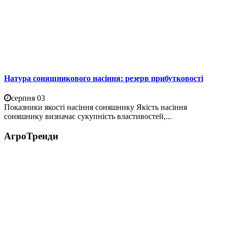
Натура соняшникового насіння: резерв прибутковості
серпня 03
Показники якості насіння соняшнику Якість насіння
соняшнику визначає сукупність властивостей,...
АгроТренди