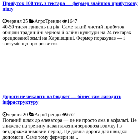
Прибуток 100 тис. з гектара — фермер знайшов прибуткову
нішу
червня 25
АгроТренди
1647
40-50 тисяч гривень на рік. Саме такий чистий прибуток
обіцяли традиційні зернові й олійні культури на 24 гектарах
орендованої землі на Харківщині. Фермер порахував — і
зрозумів що про розвиток...
Дороги не чекають на бюджет — бізнес сам лагодить
інфраструктуру
червня 20
АгроТренди
652
Поганий шлях до елеватора — це не просто яма в асфальті. Це
знижене на третину навантаження зерновоза взимку і в
бездоріжжя зимовий період. Це довша дорога для швидкої
допомоги. Саме тому фермери на...