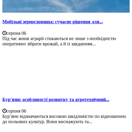
Мобільні зерносховища: сучасне рішення для...
серпня 06
Під час жнив аграрії стикаються не лише з необхідністю
оперативно зібрати врожай, а й із завданням...
Бур'яни: особливості розвитку та агротехнічний...
серпня 06
Бур’яни відзначаються високою шкідливістю по відношенню
до польових культур. Вони виснажують та...