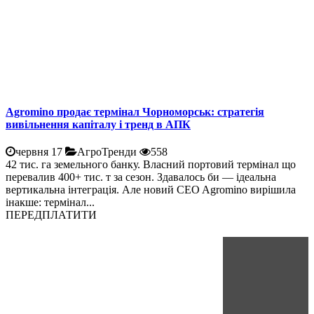
Agromino продає термінал Чорноморськ: стратегія
вивільнення капіталу і тренд в АПК
червня 17
АгроТренди
558
42 тис. га земельного банку. Власний портовий термінал що
перевалив 400+ тис. т за сезон. Здавалось би — ідеальна
вертикальна інтеграція. Але новий CEO Agromino вирішила
інакше: термінал...
ПЕРЕДПЛАТИТИ