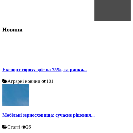
Новини
Експорт гороху зріс на 75%, та ринки...
Аграрні новини
101
Мобільні зерносховища: сучасне рішення...
Статті
26