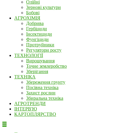
Олійні
Зернові культури
Бобові
АГРОХІМІЯ
Добрива
Гербіциди
Інсектициди
Фунгіциди
Протруйники
Регулятори росту
ТЕХНОЛОГІЇ
Вирощування
Точне землеробство
Зберігання
ТЕХНІКА
Збереження грунту
Посівна техніка
Захист рослин
Збиральна техніка
АГРОТРЕНДИ
ІНТЕРВ'Ю
КАРТОПЛЯРСТВО