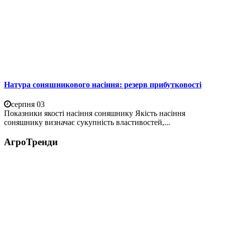
Натура соняшникового насіння: резерв прибутковості
серпня 03
Показники якості насіння соняшнику Якість насіння
соняшнику визначає сукупність властивостей,...
АгроТренди