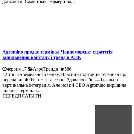
допомоги. Саме тому фермери на...
Agromino продає термінал Чорноморськ: стратегія
вивільнення капіталу і тренд в АПК
червня 17
АгроТренди
586
42 тис. га земельного банку. Власний портовий термінал що
перевалив 400+ тис. т за сезон. Здавалось би — ідеальна
вертикальна інтеграція. Але новий CEO Agromino вирішила
інакше: термінал...
ПЕРЕДПЛАТИТИ