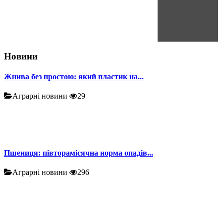
Новини
Жнива без простою: який пластик на...
Аграрні новини
29
Пшениця: півторамісячна норма опадів...
Аграрні новини
296