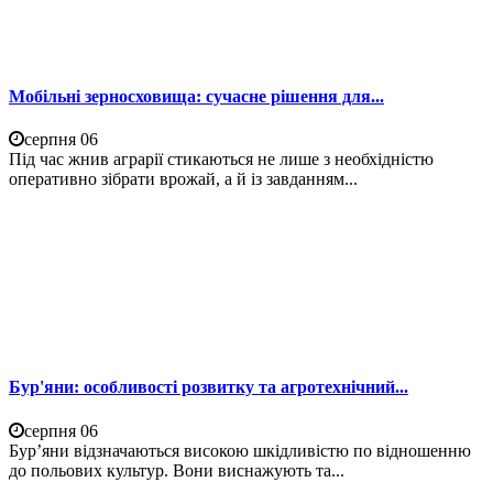
Мобільні зерносховища: сучасне рішення для...
серпня 06
Під час жнив аграрії стикаються не лише з необхідністю
оперативно зібрати врожай, а й із завданням...
Бур'яни: особливості розвитку та агротехнічний...
серпня 06
Бур’яни відзначаються високою шкідливістю по відношенню
до польових культур. Вони виснажують та...