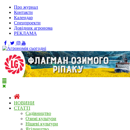
Про журнал
Контакти
Календар
Спецпроекти
Довідник агронома
РЕКЛАМА
НОВИНИ
СТАТТІ
Садівництво
Озимі культури
Нішеві культури
Ягідництво