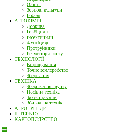
Олійні
Зернові культури
Бобові
АГРОХІМІЯ
Добрива
Гербіциди
Інсектициди
Фунгіциди
Протруйники
Регулятори росту
ТЕХНОЛОГІЇ
Вирощування
Точне землеробство
Зберігання
ТЕХНІКА
Збереження грунту
Посівна техніка
Захист рослин
Збиральна техніка
АГРОТРЕНДИ
ІНТЕРВ'Ю
КАРТОПЛЯРСТВО