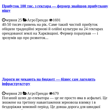
Прибуток 100 тис. з гектара — фермер знайшов прибуткову
нішу
червня 25
АгроТренди
1691
40-50 тисяч гривень на рік. Саме такий чистий прибуток
обіцяли традиційні зернові й олійні культури на 24 гектарах
орендованої землі на Харківщині. Фермер порахував — і
зрозумів що про розвиток...
Дороги не чекають на бюджет — бізнес сам лагодить
інфраструктуру
червня 20
АгроТренди
679
Поганий шлях до елеватора — це не просто яма в асфальті. Це
знижене на третину навантаження зерновоза взимку і в
бездоріжжя зимовий період. Це довша дорога для швидкої