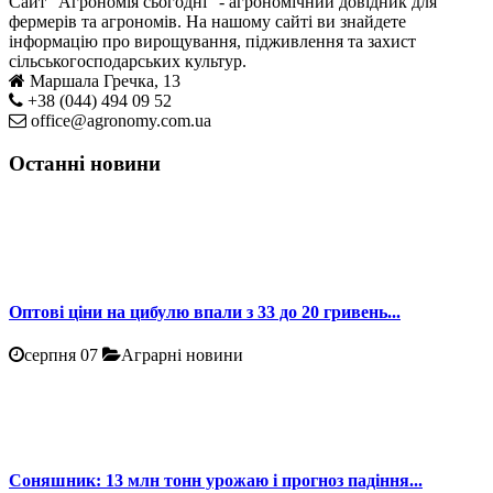
Сайт "Агрономія сьогодні" - агрономічний довідник для
фермерів та агрономів. На нашому сайті ви знайдете
інформацію про вирощування, підживлення та захист
сільськогосподарських культур.
Маршала Гречка, 13
+38 (044) 494 09 52
office@agronomy.com.ua
Останні новини
Оптові ціни на цибулю впали з 33 до 20 гривень...
серпня 07
Аграрні новини
Соняшник: 13 млн тонн урожаю і прогноз падіння...