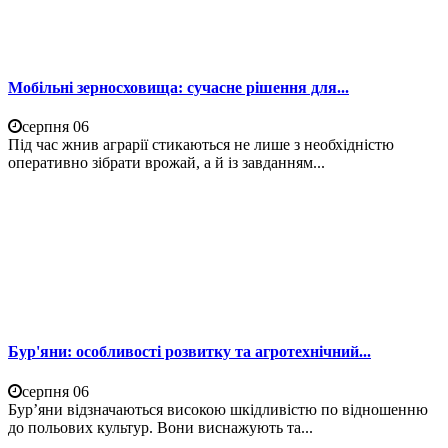
Мобільні зерносховища: сучасне рішення для...
серпня 06
Під час жнив аграрії стикаються не лише з необхідністю
оперативно зібрати врожай, а й із завданням...
Бур'яни: особливості розвитку та агротехнічний...
серпня 06
Бур’яни відзначаються високою шкідливістю по відношенню
до польових культур. Вони виснажують та...