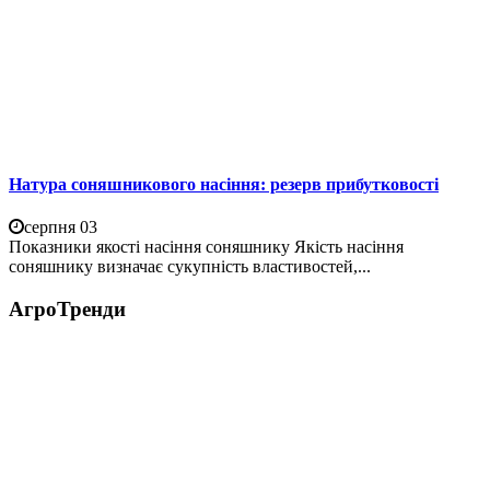
Натура соняшникового насіння: резерв прибутковості
серпня 03
Показники якості насіння соняшнику Якість насіння
соняшнику визначає сукупність властивостей,...
АгроТренди