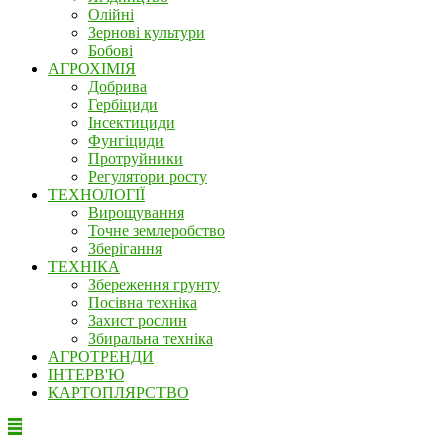
Олійні
Зернові культури
Бобові
АГРОХІМІЯ
Добрива
Гербіциди
Інсектициди
Фунгіциди
Протруйники
Регулятори росту
ТЕХНОЛОГІЇ
Вирощування
Точне землеробство
Зберігання
ТЕХНІКА
Збереження грунту
Посівна техніка
Захист рослин
Збиральна техніка
АГРОТРЕНДИ
ІНТЕРВ'Ю
КАРТОПЛЯРСТВО