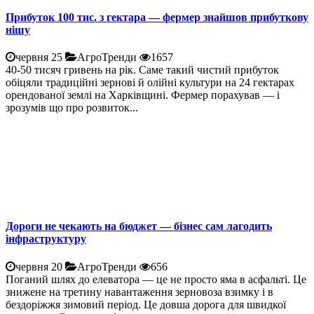
Прибуток 100 тис. з гектара — фермер знайшов прибуткову
нішу
червня 25
АгроТренди
1657
40-50 тисяч гривень на рік. Саме такий чистий прибуток
обіцяли традиційні зернові й олійні культури на 24 гектарах
орендованої землі на Харківщині. Фермер порахував — і
зрозумів що про розвиток...
Дороги не чекають на бюджет — бізнес сам лагодить
інфраструктуру
червня 20
АгроТренди
656
Поганий шлях до елеватора — це не просто яма в асфальті. Це
знижене на третину навантаження зерновоза взимку і в
бездоріжжя зимовий період. Це довша дорога для швидкої