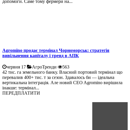
допомоги. Саме тому фермери на...
Agromino продає термінал Чорноморськ: стратегія
вивільнення капіталу і тренд в АПК
червня 17
АгроТренди
563
42 тис. га земельного банку. Власний портовий термінал що
перевалив 400+ тис. т за сезон. Здавалось би — ідеальна
вертикальна інтеграція. Але новий CEO Agromino вирішила
інакше: термінал...
ПЕРЕДПЛАТИТИ