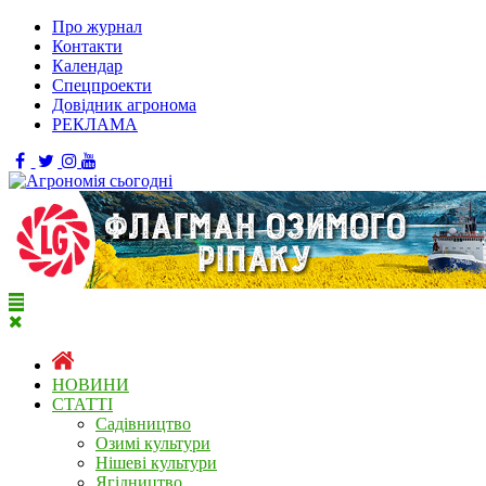
Про журнал
Контакти
Календар
Спецпроекти
Довідник агронома
РЕКЛАМА
НОВИНИ
СТАТТІ
Садівництво
Озимі культури
Нішеві культури
Ягідництво