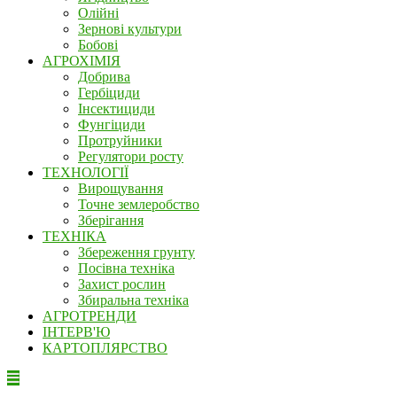
Олійні
Зернові культури
Бобові
АГРОХІМІЯ
Добрива
Гербіциди
Інсектициди
Фунгіциди
Протруйники
Регулятори росту
ТЕХНОЛОГІЇ
Вирощування
Точне землеробство
Зберігання
ТЕХНІКА
Збереження грунту
Посівна техніка
Захист рослин
Збиральна техніка
АГРОТРЕНДИ
ІНТЕРВ'Ю
КАРТОПЛЯРСТВО