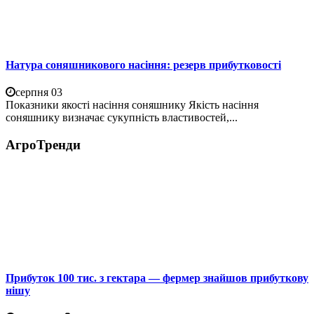
Натура соняшникового насіння: резерв прибутковості
серпня 03
Показники якості насіння соняшнику Якість насіння
соняшнику визначає сукупність властивостей,...
АгроТренди
Прибуток 100 тис. з гектара — фермер знайшов прибуткову
нішу