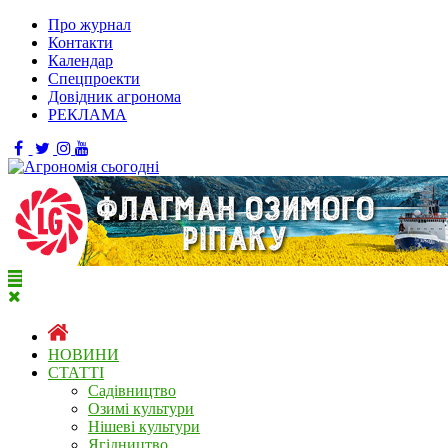
Про журнал
Контакти
Календар
Спецпроекти
Довідник агронома
РЕКЛАМА
НОВИНИ
СТАТТІ
Садівництво
Озимі культури
Нішеві культури
Ягідництво