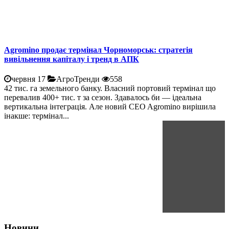
Agromino продає термінал Чорноморськ: стратегія
вивільнення капіталу і тренд в АПК
червня 17
АгроТренди
558
42 тис. га земельного банку. Власний портовий термінал що
перевалив 400+ тис. т за сезон. Здавалось би — ідеальна
вертикальна інтеграція. Але новий CEO Agromino вирішила
інакше: термінал...
Новини