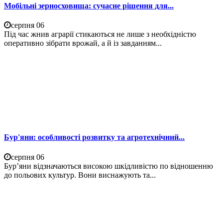
Мобільні зерносховища: сучасне рішення для...
серпня 06
Під час жнив аграрії стикаються не лише з необхідністю
оперативно зібрати врожай, а й із завданням...
Бур'яни: особливості розвитку та агротехнічний...
серпня 06
Бур’яни відзначаються високою шкідливістю по відношенню
до польових культур. Вони виснажують та...