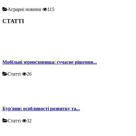
Аграрні новини
115
СТАТТІ
Мобільні зерносховища: сучасне рішення...
Статті
26
Бур'яни: особливості розвитку та...
Статті
32