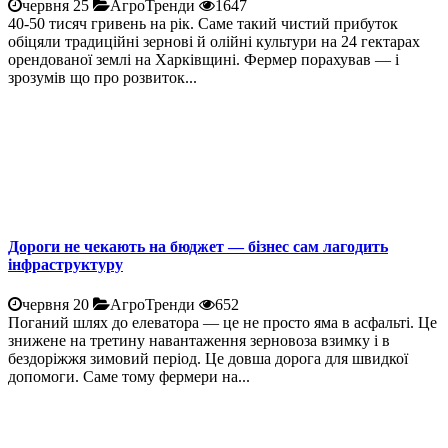
червня 25
АгроТренди
1647
40-50 тисяч гривень на рік. Саме такий чистий прибуток
обіцяли традиційні зернові й олійні культури на 24 гектарах
орендованої землі на Харківщині. Фермер порахував — і
зрозумів що про розвиток...
Дороги не чекають на бюджет — бізнес сам лагодить
інфраструктуру
червня 20
АгроТренди
652
Поганий шлях до елеватора — це не просто яма в асфальті. Це
знижене на третину навантаження зерновоза взимку і в
бездоріжжя зимовий період. Це довша дорога для швидкої
допомоги. Саме тому фермери на...