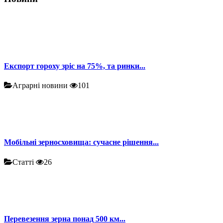
Експорт гороху зріс на 75%, та ринки...
Аграрні новини
101
Мобільні зерносховища: сучасне рішення...
Статті
26
Перевезення зерна понад 500 км...