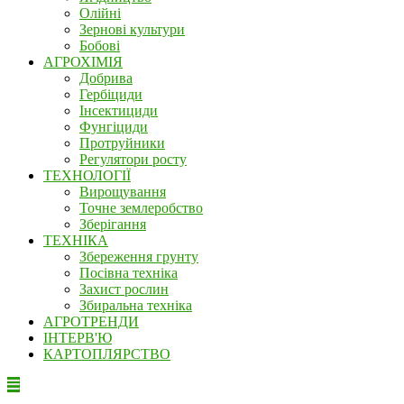
Олійні
Зернові культури
Бобові
АГРОХІМІЯ
Добрива
Гербіциди
Інсектициди
Фунгіциди
Протруйники
Регулятори росту
ТЕХНОЛОГІЇ
Вирощування
Точне землеробство
Зберігання
ТЕХНІКА
Збереження грунту
Посівна техніка
Захист рослин
Збиральна техніка
АГРОТРЕНДИ
ІНТЕРВ'Ю
КАРТОПЛЯРСТВО