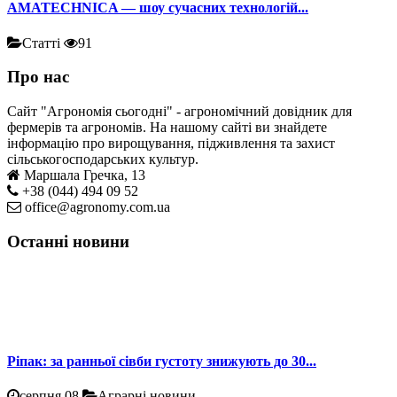
AMATECHNICA — шоу сучасних технологій...
Статті
91
Про нас
Сайт "Агрономія сьогодні" - агрономічний довідник для
фермерів та агрономів. На нашому сайті ви знайдете
інформацію про вирощування, підживлення та захист
сільськогосподарських культур.
Маршала Гречка, 13
+38 (044) 494 09 52
office@agronomy.com.ua
Останні новини
Ріпак: за ранньої сівби густоту знижують до 30...
серпня 08
Аграрні новини