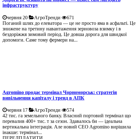
інфраструктуру
червня 20
АгроТренди
671
Поганий шлях до елеватора — це не просто яма в асфальті. Це
знижене на третину навантаження зерновоза взимку і в
бездоріжжя зимовий період. Це довша дорога для швидкої
допомоги. Саме тому фермери на...
Agromino продає термінал Чорноморськ: стратегія
вивільнення капіталу і тренд в АПК
червня 17
АгроТренди
574
42 тис. га земельного банку. Власний портовий термінал що
перевалив 400+ тис. т за сезон. Здавалось би — ідеальна
вертикальна інтеграція. Але новий CEO Agromino вирішила
інакше: термінал...
ПЕРЕДПЛАТИТИ