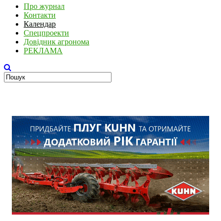
Про журнал
Контакти
Календар
Спецпроекти
Довідник агронома
РЕКЛАМА