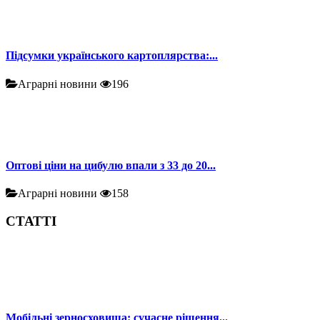
Підсумки українського картоплярства:...
Аграрні новини
196
Оптові ціни на цибулю впали з 33 до 20...
Аграрні новини
158
СТАТТІ
Мобільні зерносховища: сучасне рішення...