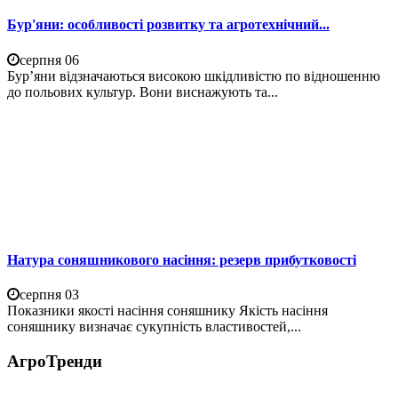
Бур'яни: особливості розвитку та агротехнічний...
серпня 06
Бур’яни відзначаються високою шкідливістю по відношенню
до польових культур. Вони виснажують та...
Натура соняшникового насіння: резерв прибутковості
серпня 03
Показники якості насіння соняшнику Якість насіння
соняшнику визначає сукупність властивостей,...
АгроТренди