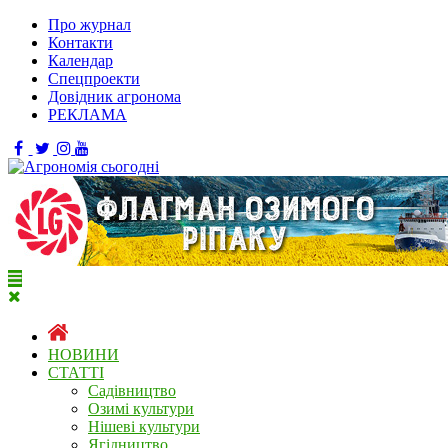
Про журнал
Контакти
Календар
Спецпроекти
Довідник агронома
РЕКЛАМА
НОВИНИ
СТАТТІ
Садівництво
Озимі культури
Нішеві культури
Ягідництво