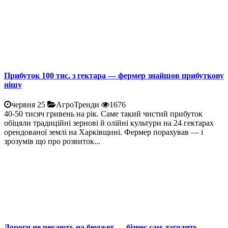
Прибуток 100 тис. з гектара — фермер знайшов прибуткову
нішу
червня 25
АгроТренди
1676
40-50 тисяч гривень на рік. Саме такий чистий прибуток
обіцяли традиційні зернові й олійні культури на 24 гектарах
орендованої землі на Харківщині. Фермер порахував — і
зрозумів що про розвиток...
Дороги не чекають на бюджет — бізнес сам лагодить