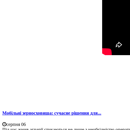
Мобільні зерносховища: сучасне рішення для...
серпня 06
Під час жнив аграрії стикаються не лише з необхідністю операти