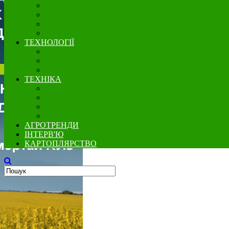
Інсектициди
Фунгіциди
Протруйники
Регулятори росту
ТЕХНОЛОГІЇ
Вирощування
Точне землеробство
Зберігання
ТЕХНІКА
Збереження грунту
Посівна техніка
Захист рослин
Збиральна техніка
АГРОТРЕНДИ
ІНТЕРВ'Ю
КАРТОПЛЯРСТВО