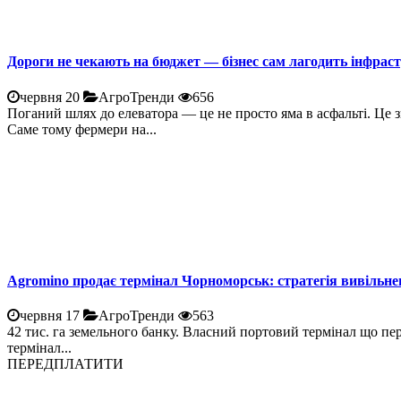
Дороги не чекають на бюджет — бізнес сам лагодить інфрас
червня 20
АгроТренди
656
Поганий шлях до елеватора — це не просто яма в асфальті. Це 
Саме тому фермери на...
Agromino продає термінал Чорноморськ: стратегія вивільне
червня 17
АгроТренди
563
42 тис. га земельного банку. Власний портовий термінал що пе
термінал...
ПЕРЕДПЛАТИТИ