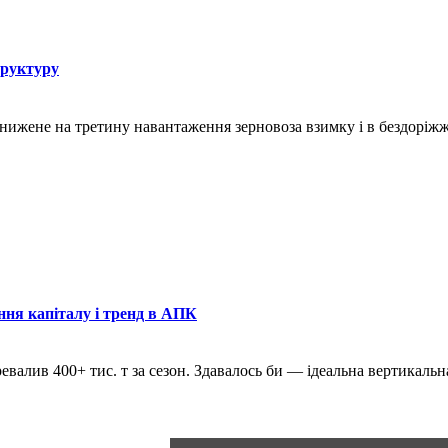
труктуру
знижене на третину навантаження зерновоза взимку і в бездоріж
ння капіталу і тренд в АПК
ревалив 400+ тис. т за сезон. Здавалось би — ідеальна вертикаль