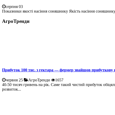
серпня 03
Показники якості насіння соняшнику Якість насіння соняшнику 
АгроТренди
Прибуток 100 тис. з гектара — фермер знайшов прибуткову 
червня 25
АгроТренди
1657
40-50 тисяч гривень на рік. Саме такий чистий прибуток обіцял
розвиток...