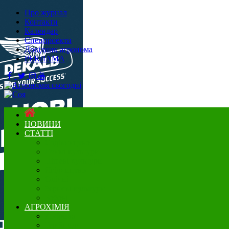
Про журнал
Контакти
Календар
Спецпроекти
Довідник агронома
РЕКЛАМА
НОВИНИ
СТАТТІ
Садівництво
Озимі культури
Нішеві культури
Ягідництво
Олійні
Зернові культури
Бобові
АГРОХІМІЯ
Добрива
Гербіциди