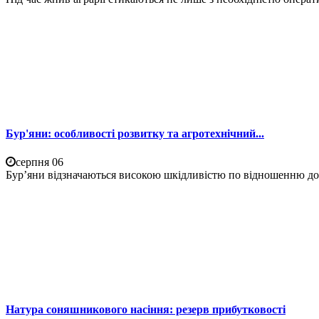
Бур'яни: особливості розвитку та агротехнічний...
серпня 06
Бур’яни відзначаються високою шкідливістю по відношенню до 
Натура соняшникового насіння: резерв прибутковості