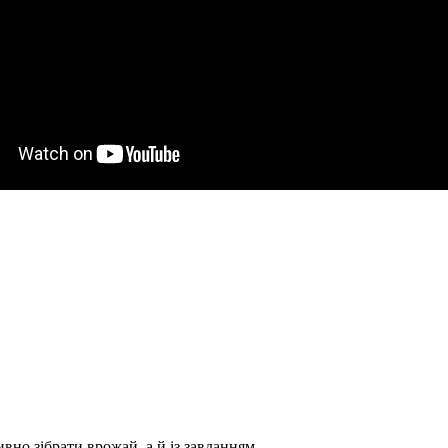
вно зібрати врожай, а й із завданням...