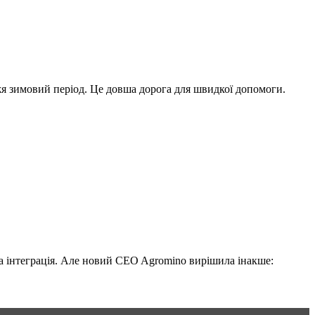
жя зимовий період. Це довша дорога для швидкої допомоги.
на інтеграція. Але новий CEO Agromino вирішила інакше: