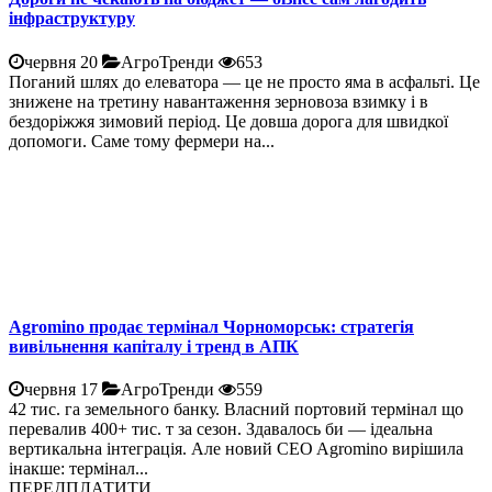
інфраструктуру
червня 20
АгроТренди
653
Поганий шлях до елеватора — це не просто яма в асфальті. Це
знижене на третину навантаження зерновоза взимку і в
бездоріжжя зимовий період. Це довша дорога для швидкої
допомоги. Саме тому фермери на...
Agromino продає термінал Чорноморськ: стратегія
вивільнення капіталу і тренд в АПК
червня 17
АгроТренди
559
42 тис. га земельного банку. Власний портовий термінал що
перевалив 400+ тис. т за сезон. Здавалось би — ідеальна
вертикальна інтеграція. Але новий CEO Agromino вирішила
інакше: термінал...
ПЕРЕДПЛАТИТИ