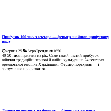
Прибуток 100 тис. з гектара — фермер знайшов прибуткову
нішу
червня 25
АгроТренди
1650
40-50 тисяч гривень на рік. Саме такий чистий прибуток
обіцяли традиційні зернові й олійні культури на 24 гектарах
орендованої землі на Харківщині. Фермер порахував — і
зрозумів що про розвиток...
Дороги не чекають на бюджет — бізнес сам лагодить