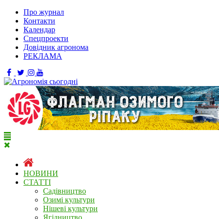
Про журнал
Контакти
Календар
Спецпроекти
Довідник агронома
РЕКЛАМА
НОВИНИ
СТАТТІ
Садівництво
Озимі культури
Нішеві культури
Ягідництво