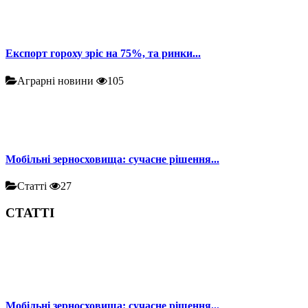
Експорт гороху зріс на 75%, та ринки...
Аграрні новини
105
Мобільні зерносховища: сучасне рішення...
Статті
27
СТАТТІ
Мобільні зерносховища: сучасне рішення...