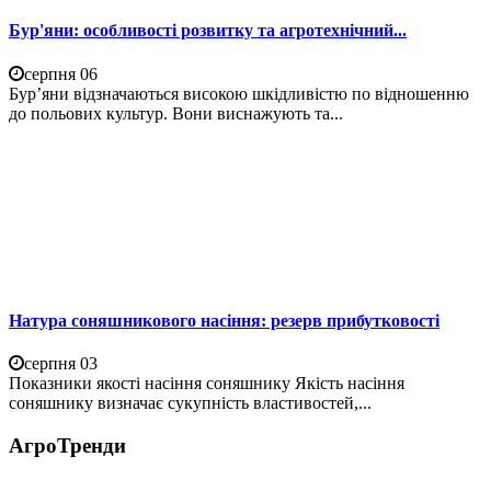
Бур'яни: особливості розвитку та агротехнічний...
серпня 06
Бур’яни відзначаються високою шкідливістю по відношенню
до польових культур. Вони виснажують та...
Натура соняшникового насіння: резерв прибутковості
серпня 03
Показники якості насіння соняшнику Якість насіння
соняшнику визначає сукупність властивостей,...
АгроТренди