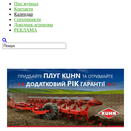
Про журнал
Контакти
Календар
Спецпроекти
Довідник агронома
РЕКЛАМА