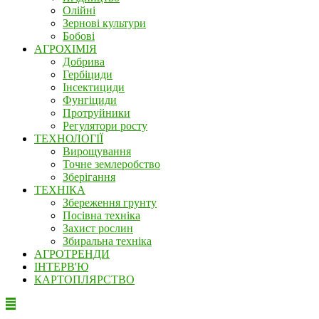
Олійні
Зернові культури
Бобові
АГРОХІМІЯ
Добрива
Гербіциди
Інсектициди
Фунгіциди
Протруйники
Регулятори росту
ТЕХНОЛОГІЇ
Вирощування
Точне землеробство
Зберігання
ТЕХНІКА
Збереження грунту
Посівна техніка
Захист рослин
Збиральна техніка
АГРОТРЕНДИ
ІНТЕРВ'Ю
КАРТОПЛЯРСТВО