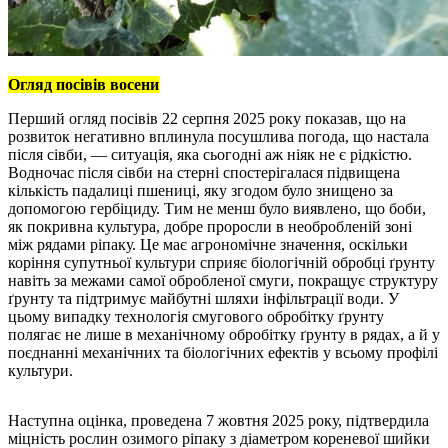
Огляд посівів восени
Перший огляд посівів 22 серпня 2025 року показав, що на
розвиток негативно вплинула посушлива погода, що настала
після сівби, — ситуація, яка сьогодні аж ніяк не є рідкістю.
Водночас після сівби на стерні спостерігалася підвищена
кількість падалиці пшениці, яку згодом було знищено за
допомогою гербіциду. Тим не менш було виявлено, що боби,
як покривна культура, добре проросли в необробленій зоні
між рядами ріпаку. Це має агрономічне значення, оскільки
коріння супутньої культури сприяє біологічній обробці ґрунту
навіть за межами самої обробленої смуги, покращує структуру
ґрунту та підтримує майбутні шляхи інфільтрації води. У
цьому випадку технологія смугового обробітку ґрунту
полягає не лише в механічному обробітку ґрунту в рядах, а й у
поєднанні механічних та біологічних ефектів у всьому профілі
культури.
Наступна оцінка, проведена 7 жовтня 2025 року, підтвердила
міцність рослин озимого ріпаку з діаметром кореневої шийки