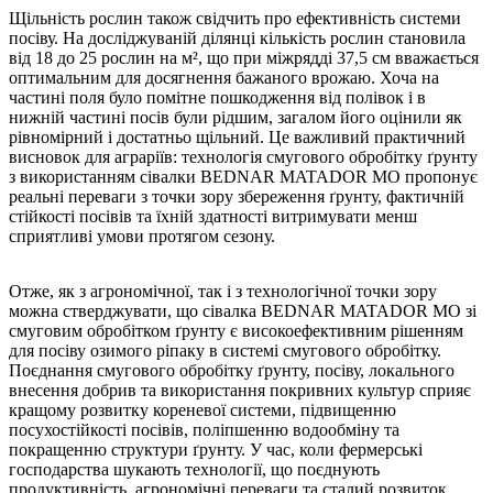
Щільність рослин також свідчить про ефективність системи
посіву. На досліджуваній ділянці кількість рослин становила
від 18 до 25 рослин на м², що при міжрядді 37,5 см вважається
оптимальним для досягнення бажаного врожаю. Хоча на
частині поля було помітне пошкодження від полівок і в
нижній частині посів були рідшим, загалом його оцінили як
рівномірний і достатньо щільний. Це важливий практичний
висновок для аграріїв: технологія смугового обробітку ґрунту
з використанням сівалки BEDNAR MATADOR MO пропонує
реальні переваги з точки зору збереження ґрунту, фактичній
стійкості посівів та їхній здатності витримувати менш
сприятливі умови протягом сезону.
Отже, як з агрономічної, так і з технологічної точки зору
можна стверджувати, що сівалка BEDNAR MATADOR MO зі
смуговим обробітком ґрунту є високоефективним рішенням
для посіву озимого ріпаку в системі смугового обробітку.
Поєднання смугового обробітку ґрунту, посіву, локального
внесення добрив та використання покривних культур сприяє
кращому розвитку кореневої системи, підвищенню
посухостійкості посівів, поліпшенню водообміну та
покращенню структури ґрунту. У час, коли фермерські
господарства шукають технології, що поєднують
продуктивність, агрономічні переваги та сталий розвиток,