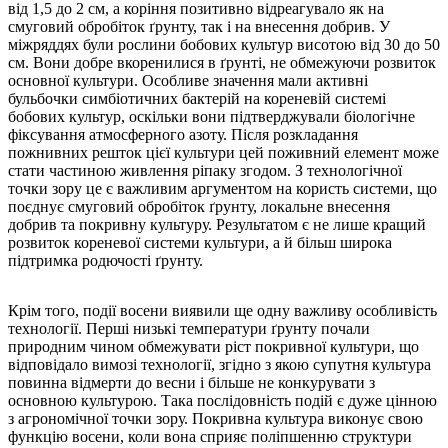
від 1,5 до 2 см, а коріння позитивно відреагувало як на
смуговий обробіток ґрунту, так і на внесення добрив. У
міжряддях були рослини бобових культур висотою від 30 до 50
см. Вони добре вкоренилися в ґрунті, не обмежуючи розвиток
основної культури. Особливе значення мали активні
бульбочки симбіотичних бактерій на кореневій системі
бобових культур, оскільки вони підтверджували біологічне
фіксування атмосферного азоту. Після розкладання
пожнивних решток цієї культури цей поживний елемент може
стати частиною живлення ріпаку згодом. З технологічної
точки зору це є важливим аргументом на користь системи, що
поєднує смуговий обробіток ґрунту, локальне внесення
добрив та покривну культуру. Результатом є не лише кращий
розвиток кореневої системи культури, а й більш широка
підтримка родючості ґрунту.
Крім того, події восени виявили ще одну важливу особливість
технології. Перші низькі температури ґрунту почали
природним чином обмежувати ріст покривної культури, що
відповідало вимозі технології, згідно з якою супутня культура
повинна відмерти до весни і більше не конкурувати з
основною культурою. Така послідовність подій є дуже цінною
з агрономічної точки зору. Покривна культура виконує свою
функцію восени, коли вона сприяє поліпшенню структури