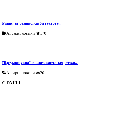
Ріпак: за ранньої сівби густоту...
Аграрні новини
170
Підсумки українського картоплярства:...
Аграрні новини
201
СТАТТІ