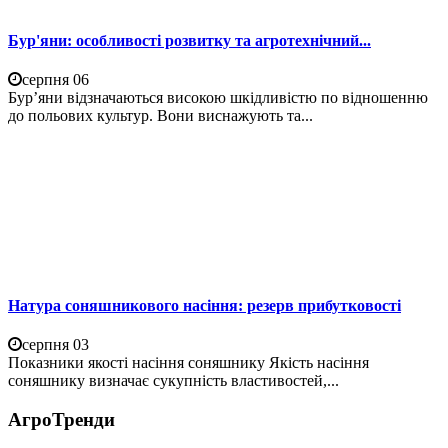
Бур'яни: особливості розвитку та агротехнічний...
серпня 06
Бур’яни відзначаються високою шкідливістю по відношенню
до польових культур. Вони виснажують та...
Натура соняшникового насіння: резерв прибутковості
серпня 03
Показники якості насіння соняшнику Якість насіння
соняшнику визначає сукупність властивостей,...
АгроТренди