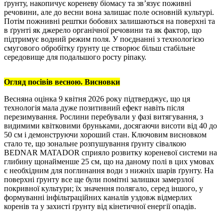
ґрунту, накопичує кореневу біомасу та зв’язує поживні
речовини, але до весни вона залишає поле основній культурі.
Потім пожнивні рештки бобових залишаються на поверхні та
в ґрунті як джерело органічної речовини та як фактор, що
підтримує водний режим поля. У поєднанні з технологією
смугового обробітку ґрунту це створює більш стабільне
середовище для подальшого росту ріпаку.
Огляд посівів весною. Висновки
Весняна оцінка 9 квітня 2026 року підтверджує, що ця
технологія мала дуже позитивний ефект навіть після
перезимування. Рослини перебували у фазі витягування, з
видимими квітковими бруньками, досягаючи висоти від 40 до
50 см і демонструючи хороший стан. Ключовим висновком
стало те, що зональне розпушування ґрунту сівалкою
BEDNAR MATADOR сприяло розвитку кореневої системи на
глибину щонайменше 25 см, що на даному полі в цих умовах
є необхідним для поглинання води з нижніх шарів ґрунту. На
поверхні ґрунту все ще були помітні залишки замерзлої
покривної культури; їх значення полягало, серед іншого, у
формуванні інфільтраційних каналів уздовж відмерлих
коренів та у захисті ґрунту від кінетичної енергії опадів.