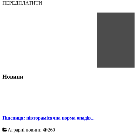
ПЕРЕДПЛАТИТИ
Новини
Пшениця: півторамісячна норма опадів...
Аграрні новини
260