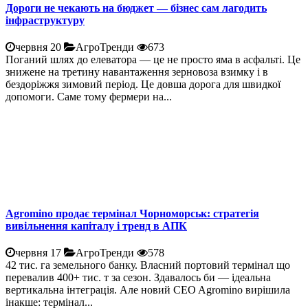
Дороги не чекають на бюджет — бізнес сам лагодить
інфраструктуру
червня 20
АгроТренди
673
Поганий шлях до елеватора — це не просто яма в асфальті. Це
знижене на третину навантаження зерновоза взимку і в
бездоріжжя зимовий період. Це довша дорога для швидкої
допомоги. Саме тому фермери на...
Agromino продає термінал Чорноморськ: стратегія
вивільнення капіталу і тренд в АПК
червня 17
АгроТренди
578
42 тис. га земельного банку. Власний портовий термінал що
перевалив 400+ тис. т за сезон. Здавалось би — ідеальна
вертикальна інтеграція. Але новий CEO Agromino вирішила
інакше: термінал...