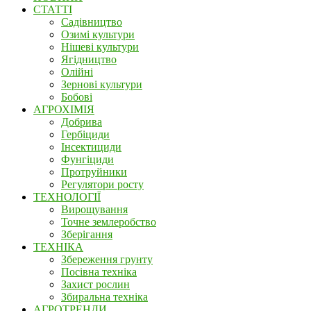
СТАТТІ
Садівництво
Озимі культури
Нішеві культури
Ягідництво
Олійні
Зернові культури
Бобові
АГРОХІМІЯ
Добрива
Гербіциди
Інсектициди
Фунгіциди
Протруйники
Регулятори росту
ТЕХНОЛОГІЇ
Вирощування
Точне землеробство
Зберігання
ТЕХНІКА
Збереження грунту
Посівна техніка
Захист рослин
Збиральна техніка
АГРОТРЕНДИ