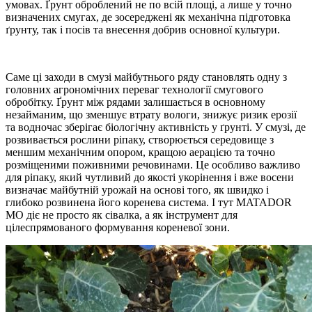
умовах. Ґрунт оброблений не по всій площі, а лише у точно
визначених смугах, де зосереджені як механічна підготовка
ґрунту, так і посів та внесення добрив основної культури.
Саме ці заходи в смузі майбутнього ряду становлять одну з
головних агрономічних переваг технології смугового
обробітку. Ґрунт між рядами залишається в основному
незайманим, що зменшує втрату вологи, знижує ризик ерозії
та водночас зберігає біологічну активність у ґрунті. У смузі, де
розвивається рослини ріпаку, створюється середовище з
меншим механічним опором, кращою аерацією та точно
розміщеними поживними речовинами. Це особливо важливо
для ріпаку, який чутливий до якості укорінення і вже восени
визначає майбутній урожай на основі того, як швидко і
глибоко розвинена його коренева система. І тут MATADOR
MO діє не просто як сівалка, а як інструмент для
цілеспрямованого формування кореневої зони.