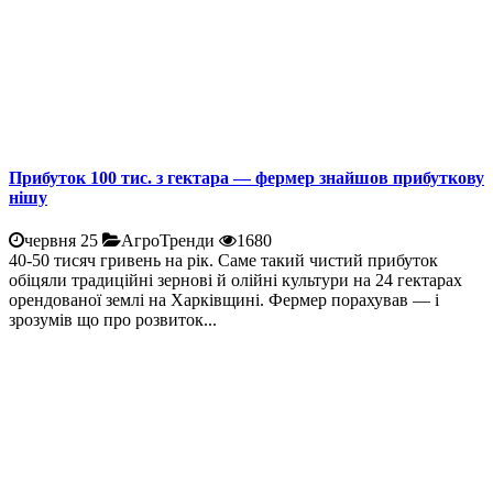
Прибуток 100 тис. з гектара — фермер знайшов прибуткову
нішу
червня 25
АгроТренди
1680
40-50 тисяч гривень на рік. Саме такий чистий прибуток
обіцяли традиційні зернові й олійні культури на 24 гектарах
орендованої землі на Харківщині. Фермер порахував — і
зрозумів що про розвиток...