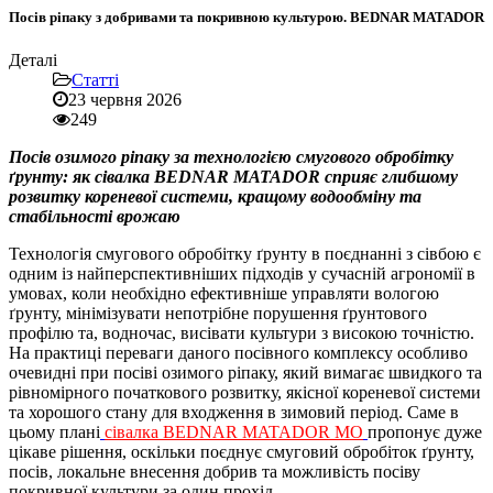
Посів ріпаку з добривами та покривною культурою. BEDNAR MATADOR
Деталі
Статті
23 червня 2026
249
Посів озимого ріпаку за технологією смугового обробітку
ґрунту: як сівалка BEDNAR MATADOR сприяє глибшому
розвитку кореневої системи, кращому водообміну та
стабільності врожаю
Технологія смугового обробітку ґрунту в поєднанні з сівбою є
одним із найперспективніших підходів у сучасній агрономії в
умовах, коли необхідно ефективніше управляти вологою
ґрунту, мінімізувати непотрібне порушення ґрунтового
профілю та, водночас, висівати культури з високою точністю.
На практиці переваги даного посівного комплексу особливо
очевидні при посіві озимого ріпаку, який вимагає швидкого та
рівномірного початкового розвитку, якісної кореневої системи
та хорошого стану для входження в зимовий період. Саме в
цьому плані
сівалка BEDNAR MATADOR MO
пропонує дуже
цікаве рішення, оскільки поєднує смуговий обробіток ґрунту,
посів, локальне внесення добрив та можливість посіву
покривної культури за один прохід.