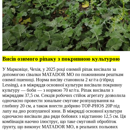
Висів озимого ріпаку з покривною культурою
У Марковіце, Чехія, у 2025 році озимий ріпак висівали за
допомогою сівалки MATADOR MO по пожнивним решткам
озимої пшениці. Норма висіву становила 2 кг/га (гібрид
Lessing), а в міжряддя основної культури висівали покривну
культуру — боби — з нормою 70 кг/га. Ріпак висівали з
міжряддям 37,5 см. Секція робочих стійок агрегату дозволила
одночасно провести зональне смугове розпушування на
глибину 20 см, а також внести добриво TOP-PHOS 20P під
лапу на дно розпушеної зони. В міжрядді основної культури
одночасно висівали два ряди бобових з відстанню 12,5 см. Ця
комбінація наочно ілюструє, що таке смуговий обробіток
ґрунту, що виконує MATADOR MO, в реальних польових