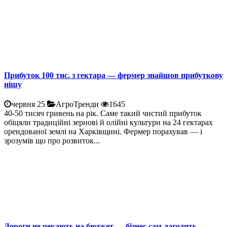
Прибуток 100 тис. з гектара — фермер знайшов прибуткову
нішу
червня 25
АгроТренди
1645
40-50 тисяч гривень на рік. Саме такий чистий прибуток
обіцяли традиційні зернові й олійні культури на 24 гектарах
орендованої землі на Харківщині. Фермер порахував — і
зрозумів що про розвиток...
Дороги не чекають на бюджет — бізнес сам лагодить