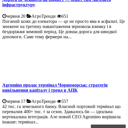
інфраструктуру
червня 20
АгроТренди
651
Поганий шлях до елеватора — це не просто яма в асфальті. Це
знижене на третину навантаження зерновоза взимку і в
бездоріжжя зимовий період. Це довша дорога для швидкої
допомоги. Саме тому фермери на...
Agromino продає термінал Чорноморськ: стратегія
вивільнення капіталу і тренд в АПК
червня 17
АгроТренди
557
42 тис. га земельного банку. Власний портовий термінал що
перевалив 400+ тис. т за сезон. Здавалось би — ідеальна
вертикальна інтеграція. Але новий CEO Agromino вирішила
інакше: термінал...