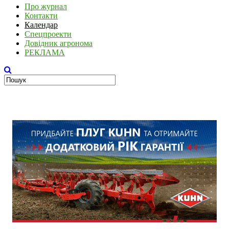
Про журнал
Контакти
Календар
Спецпроекти
Довідник агронома
РЕКЛАМА