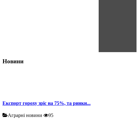
Новини
Експорт гороху зріс на 75%, та ринки...
Аграрні новини
95