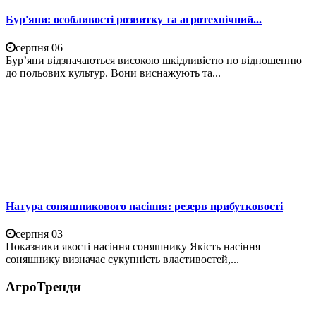
Бур'яни: особливості розвитку та агротехнічний...
серпня 06
Бур’яни відзначаються високою шкідливістю по відношенню
до польових культур. Вони виснажують та...
Натура соняшникового насіння: резерв прибутковості
серпня 03
Показники якості насіння соняшнику Якість насіння
соняшнику визначає сукупність властивостей,...
АгроТренди