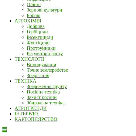
Олійні
Зернові культури
Бобові
АГРОХІМІЯ
Добрива
Гербіциди
Інсектициди
Фунгіциди
Протруйники
Регулятори росту
ТЕХНОЛОГІЇ
Вирощування
Точне землеробство
Зберігання
ТЕХНІКА
Збереження грунту
Посівна техніка
Захист рослин
Збиральна техніка
АГРОТРЕНДИ
ІНТЕРВ'Ю
КАРТОПЛЯРСТВО