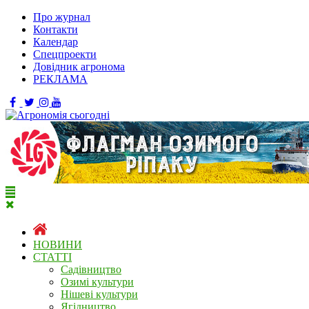
Про журнал
Контакти
Календар
Спецпроекти
Довідник агронома
РЕКЛАМА
НОВИНИ
СТАТТІ
Садівництво
Озимі культури
Нішеві культури
Ягідництво