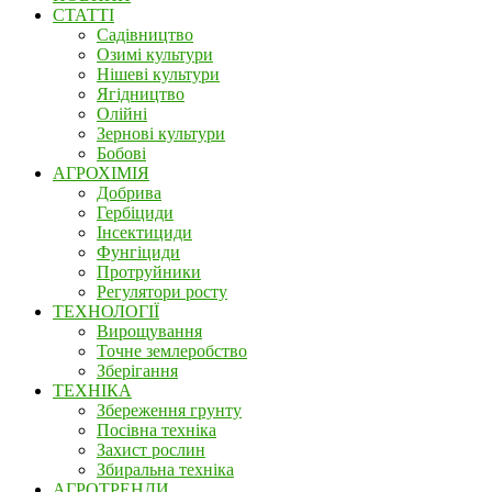
СТАТТІ
Садівництво
Озимі культури
Нішеві культури
Ягідництво
Олійні
Зернові культури
Бобові
АГРОХІМІЯ
Добрива
Гербіциди
Інсектициди
Фунгіциди
Протруйники
Регулятори росту
ТЕХНОЛОГІЇ
Вирощування
Точне землеробство
Зберігання
ТЕХНІКА
Збереження грунту
Посівна техніка
Захист рослин
Збиральна техніка
АГРОТРЕНДИ