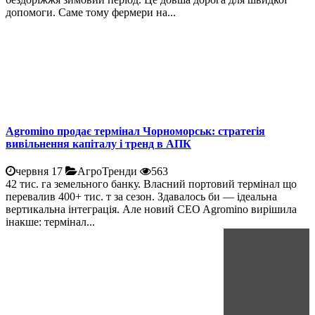
допомоги. Саме тому фермери на...
Agromino продає термінал Чорноморськ: стратегія
вивільнення капіталу і тренд в АПК
червня 17
АгроТренди
563
42 тис. га земельного банку. Власний портовий термінал що
перевалив 400+ тис. т за сезон. Здавалось би — ідеальна
вертикальна інтеграція. Але новий CEO Agromino вирішила
інакше: термінал...