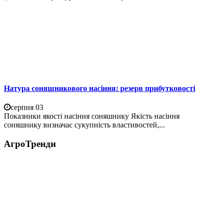
Натура соняшникового насіння: резерв прибутковості
серпня 03
Показники якості насіння соняшнику Якість насіння
соняшнику визначає сукупність властивостей,...
АгроТренди