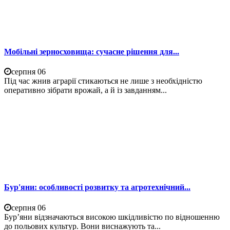
Мобільні зерносховища: сучасне рішення для...
серпня 06
Під час жнив аграрії стикаються не лише з необхідністю
оперативно зібрати врожай, а й із завданням...
Бур'яни: особливості розвитку та агротехнічний...
серпня 06
Бур’яни відзначаються високою шкідливістю по відношенню
до польових культур. Вони виснажують та...