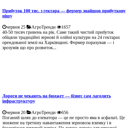
Прибуток 100 тис. з гектара — фермер знайшов прибуткову
нішу
червня 25
АгроТренди
1657
40-50 тисяч гривень на рік. Саме такий чистий прибуток
обіцяли традиційні зернові й олійні культури на 24 гектарах
орендованої землі на Харківщині. Фермер порахував — і
зрозумів що про розвиток...
Дороги не чекають на бюджет — бізнес сам лагодить
інфраструктуру
червня 20
АгроТренди
656
Поганий шлях до елеватора — це не просто яма в асфальті. Це
знижене на третину навантаження зерновоза взимку і в
бездоріжжя зимовий період. Це довша дорога для швидкої