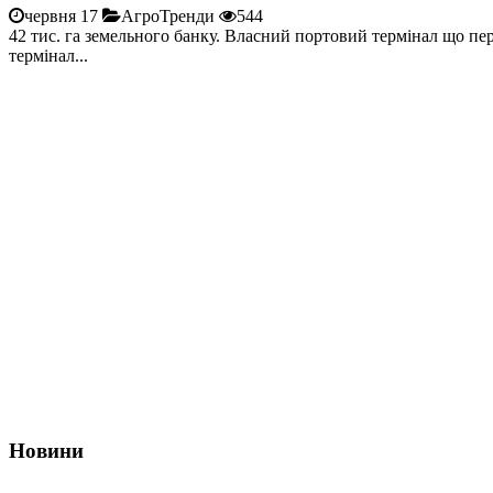
червня 17
АгроТренди
544
42 тис. га земельного банку. Власний портовий термінал що пе
термінал...
Новини