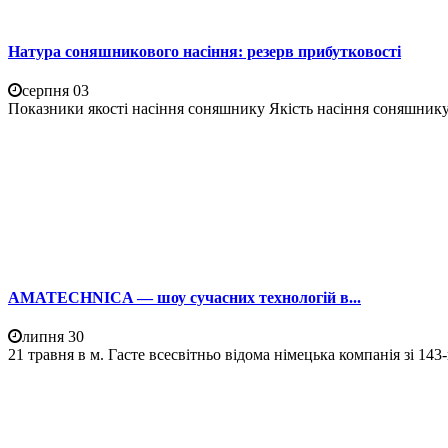
Натура соняшникового насіння: резерв прибутковості
серпня 03
Показники якості насіння соняшнику Якість насіння соняшнику 
AMATECHNICA — шоу сучасних технологій в...
липня 30
21 травня в м. Гасте всесвітньо відома німецька компанія зі 14