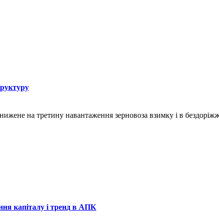
труктуру
знижене на третину навантаження зерновоза взимку і в бездоріж
ння капіталу і тренд в АПК