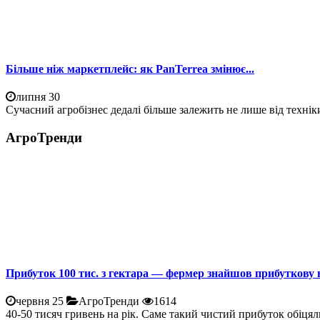
Більше ніж маркетплейс: як PanTerrea змінює...
липня 30
Сучасний агробізнес дедалі більше залежить не лише від техніки
АгроТренди
Прибуток 100 тис. з гектара — фермер знайшов прибуткову 
червня 25
АгроТренди
1614
40-50 тисяч гривень на рік. Саме такий чистий прибуток обіцял