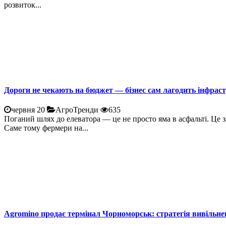
розвиток...
Дороги не чекають на бюджет — бізнес сам лагодить інфрас
червня 20
АгроТренди
635
Поганий шлях до елеватора — це не просто яма в асфальті. Це 
Саме тому фермери на...
Agromino продає термінал Чорноморськ: стратегія вивільне