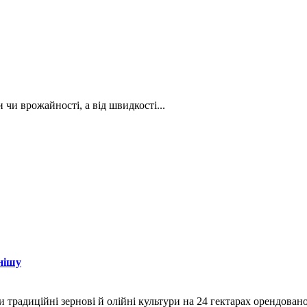
 чи врожайності, а від швидкості...
нішу
и традиційні зернові й олійні культури на 24 гектарах орендован