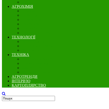
Бобові
АГРОХІМІЯ
Добрива
Гербіциди
Інсектициди
Фунгіциди
Протруйники
Регулятори росту
ТЕХНОЛОГІЇ
Вирощування
Точне землеробство
Зберігання
ТЕХНІКА
Збереження грунту
Посівна техніка
Захист рослин
Збиральна техніка
АГРОТРЕНДИ
ІНТЕРВ'Ю
КАРТОПЛЯРСТВО