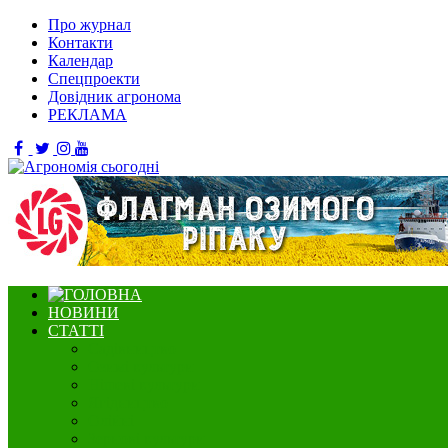
Про журнал
Контакти
Календар
Спецпроекти
Довідник агронома
РЕКЛАМА
НОВИНИ
СТАТТІ
Садівництво
Озимі культури
Нішеві культури
Ягідництво
Олійні
Зернові культури