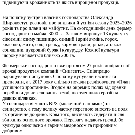
підвищуючи врожайність та якість вирощеної продукції.
На початку зустрічі власник господарства Олександр
Широкоступ розповів про виклики й успіхи сезону 2025–2026
років та про плани на майбутнє. На сьогоднішній день фермер
господарює на майже 3000 га. Загалом вирощує 13 культур у
сівозміні: озиму пшеницю, озимий і ярий ячмінь, горох,
квасолю, жито, сою, гречку, кормові трави, ріпак, а також
соняшник, цукровий буряк і кукурудзу. Кожної культури
щороку висівається близько 200 га.
Фермерське господарство вже протягом 27 років довіряє свої
врожаї продуктам компанії «Сингента». Співпрацю
нарощували поступово. Спочатку купували насіння та
препарати, а з 2017 року спільно почали реалізовувати «План
успішного зростання». Згодом на окремих полях від оранки
перейшли до чизелювання землі, що зменшило ерозії на
деяких ділянках.
У господарстві мають ВРХ (молочний напрямок) та
свинарство, а тому велику частку перегною вносять на поля
як органічне добриво. Крім того, висівають сидерати після
збирання основного врожаю. Перевагу надають гречці, бо
культура одночасно є гарним медоносом та природним
добривом.