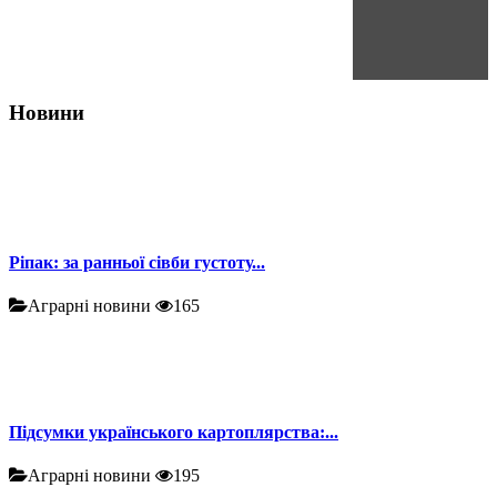
Новини
Ріпак: за ранньої сівби густоту...
Аграрні новини
165
Підсумки українського картоплярства:...
Аграрні новини
195