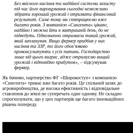
Без якісного насіння та надійної системи захисту
під час його вирощування сьогодні неможливо
зібрати хороший урожай і отримати фінансовий
результат. Саме тому ми співпрацюємо вже
багато років. З компанією «Сингента» цікаво,
надійно і можна йти в завтрашній день, бо не
підведуть. Однозначно отримаєш такий урожай,
який запланував. Якщо фермер придбав у них
насіння та ЗЗР, то його обов’язково
проконсультують з усіх питань. Господарство
лише від цього виграє, адже отримуємо вищий
урожай і відповідно прибуток», –
підсумував
фермер.
Як бачимо, партнерство ФГ «Широкоступ» з компанією
«Сингента» триває вже багато років. Це спільний шлях до
агровиробництва, де висока ефективність і відповідальне
ставлення до землі не суперечать одне одному. Не складно
спрогнозувати, що у цих партнерів ще багато інноваційних
рішень попереду.