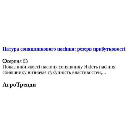
Натура соняшникового насіння: резерв прибутковості
серпня 03
Показники якості насіння соняшнику Якість насіння
соняшнику визначає сукупність властивостей,...
АгроТренди