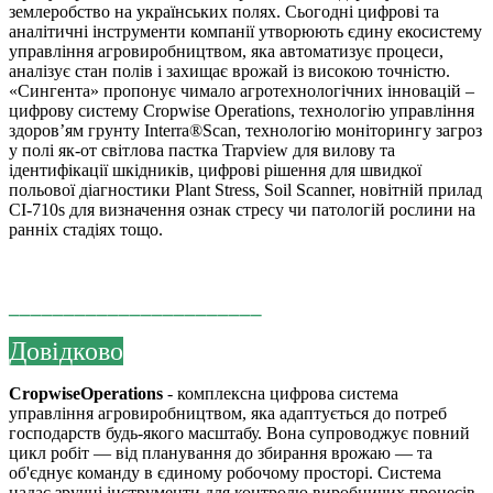
землеробство на українських полях. Сьогодні цифрові та
аналітичні інструменти компанії утворюють єдину екосистему
управління агровиробництвом, яка автоматизує процеси,
аналізує стан полів і захищає врожай із високою точністю.
«Сингента» пропонує чимало агротехнологічних інновацій –
цифрову систему Cropwise Operations, технологію управління
здоров’ям грунту Interra®Scan, технологію моніторингу загроз
у полі як-от світлова пастка Trapview для вилову та
ідентифікації шкідників, цифрові рішення для швидкої
польової діагностики Plant Stress, Soil Scanner, новітній прилад
CI-710s для визначення ознак стресу чи патологій рослини на
ранніх стадіях тощо.
_______________________
Довідково
СropwiseOperations
- комплексна цифрова система
управління агровиробництвом, яка адаптується до потреб
господарств будь-якого масштабу. Вона супроводжує повний
цикл робіт — від планування до збирання врожаю — та
об'єднує команду в єдиному робочому просторі. Система
надає зручні інструменти для контролю виробничих процесів