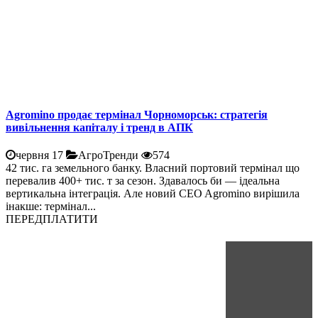
Agromino продає термінал Чорноморськ: стратегія
вивільнення капіталу і тренд в АПК
червня 17
АгроТренди
574
42 тис. га земельного банку. Власний портовий термінал що
перевалив 400+ тис. т за сезон. Здавалось би — ідеальна
вертикальна інтеграція. Але новий CEO Agromino вирішила
інакше: термінал...
ПЕРЕДПЛАТИТИ