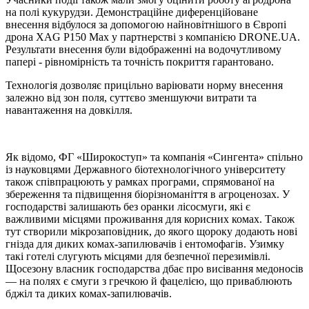
на полі кукурудзи. Демонстраційне диференційоване
внесення відбулося за допомогою найновітнішого в Європі
дрона XAG P150 Max у партнерстві з компанією DRONE.UA.
Результати внесення були відображенні на водочутливому
папері - рівномірність та точність покриття гарантовано.
Технологія дозволяє прицільно варіювати норму внесення
залежно від зон поля, суттєво зменшуючи витрати та
навантаження на довкілля.
Як відомо, ФГ «Широкоступ» та компанія «Сингента» спільно
із науковцями Державного біотехнологічного університету
також співпрацюють у рамках програми, спрямованої на
збереження та підвищення біорізноманіття в агроценозах. У
господарстві залишають без оранки лісосмуги, які є
важливими місцями проживання для корисних комах. Також
тут створили мікрозаповідник, до якого щороку додають нові
гнізда для диких комах-запилювачів і ентомофагів. Узимку
такі готелі слугують місцями для безпечної перезимівлі.
Щосезону власник господарства дбає про висівання медоносів
— на полях є смуги з гречкою й фацелією, що приваблюють
бджіл та диких комах-запилювачів.