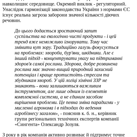
навколишнє середовище. Окремий виклик - регуляторний.
Унаслідок гармонізації законодавства України з нормами ЄС
існує реальна загроза заборони значної кількості діючих
речовин.
До цього додається зростаючий запит
суспільства на екологічно чисті продукти - і цей
тренд вже неможливо ігнорувати. Тому час
змінити кут зору. Традиційно галузь фокусується
на проблемах: хвороби, бур'яни, шкідники. Але є
інший підхід - концентрувати увагу на підтриманні
здоров'я самої рослини. Здорова, добре розвинена
рослина має значно вищий природний захисний
потенціал і краще протистоїть стресам та
збудникам хвороб. У цій логіці хімічні ЗЗР не
зникають - вони залишаються важливим
інструментом, але лише одним із елементів
комплексної системи, а не єдиним засобом
вирішення проблеми. Це певна зміна парадигми - у
мисленні агронома і в підходах до ведення
агробізнесу загалом», -
пояснив к. б. н., керівник
групи регіональних технічних експертів компанії
«Сингента» Олександр Зозуля.
З року в рік компанія активно розвиває й підтримує точне