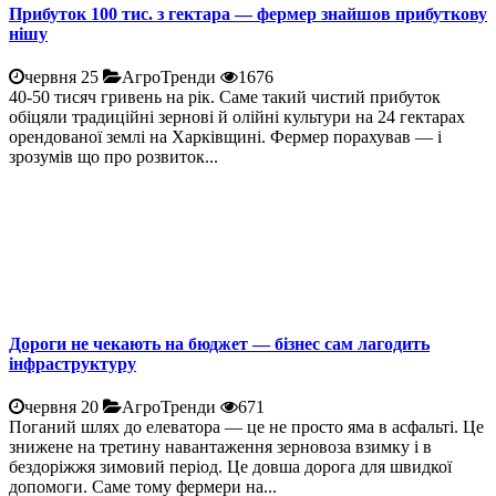
Прибуток 100 тис. з гектара — фермер знайшов прибуткову
нішу
червня 25
АгроТренди
1676
40-50 тисяч гривень на рік. Саме такий чистий прибуток
обіцяли традиційні зернові й олійні культури на 24 гектарах
орендованої землі на Харківщині. Фермер порахував — і
зрозумів що про розвиток...
Дороги не чекають на бюджет — бізнес сам лагодить
інфраструктуру
червня 20
АгроТренди
671
Поганий шлях до елеватора — це не просто яма в асфальті. Це
знижене на третину навантаження зерновоза взимку і в
бездоріжжя зимовий період. Це довша дорога для швидкої
допомоги. Саме тому фермери на...