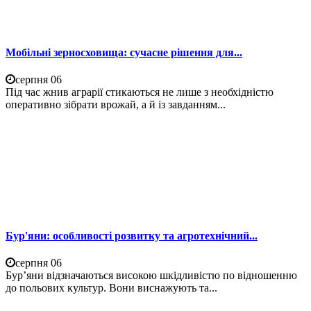
Мобільні зерносховища: сучасне рішення для...
серпня 06
Під час жнив аграрії стикаються не лише з необхідністю
оперативно зібрати врожай, а й із завданням...
Бур'яни: особливості розвитку та агротехнічний...
серпня 06
Бур’яни відзначаються високою шкідливістю по відношенню
до польових культур. Вони виснажують та...