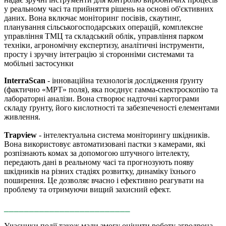
у реальному часі та прийняття рішень на основі об'єктивних
даних. Вона включає моніторинг посівів, скаутинг,
планування сільськогосподарських операцій, комплексне
управління ТМЦ та складський облік, управління парком
техніки, агрономічну експертизу, аналітичні інструменти,
просту і зручну інтеграцію зі сторонніми системами та
мобільні застосунки
InterraScan
- інноваційна технологія дослідження ґрунту
(фактично «МРТ» поля), яка поєднує гамма-спектроскопію та
лабораторні аналізи. Вона створює надточні картограми
складу ґрунту, його кислотності та забезпеченості елементами
живлення.
Trapview
- інтелектуальна система моніторингу шкідників.
Вона використовує автоматизовані пастки з камерами, які
розпізнають комах за допомогою штучного інтелекту,
передають дані в реальному часі та прогнозують появу
шкідників на різних стадіях розвитку, динаміку їхнього
поширення. Це дозволяє вчасно і ефективно реагувати на
проблему та отримуючи вищий захисний ефект.
_________________________
Учасники події також мали змогу оцінити роботу агродрона