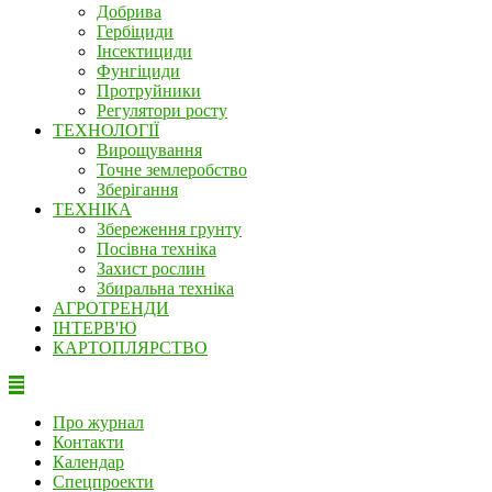
Добрива
Гербіциди
Інсектициди
Фунгіциди
Протруйники
Регулятори росту
ТЕХНОЛОГІЇ
Вирощування
Точне землеробство
Зберігання
ТЕХНІКА
Збереження грунту
Посівна техніка
Захист рослин
Збиральна техніка
АГРОТРЕНДИ
ІНТЕРВ'Ю
КАРТОПЛЯРСТВО
Про журнал
Контакти
Календар
Спецпроекти