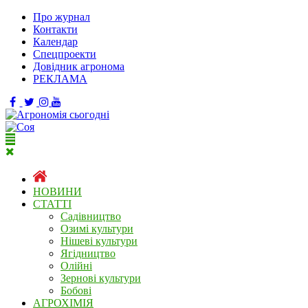
Про журнал
Контакти
Календар
Спецпроекти
Довідник агронома
РЕКЛАМА
НОВИНИ
СТАТТІ
Садівництво
Озимі культури
Нішеві культури
Ягідництво
Олійні
Зернові культури
Бобові
АГРОХІМІЯ