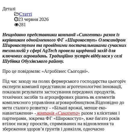
Деталі
Статті
23 червня 2026
281
Нещодавно представники компанії «Сингента» разом із
керівником однойменного ФГ «Широкоступ» Олександром
Широкоступом та провідними постачальниками сучасних
технологій у сфері AgTech провели щорічний захід для
ключових агровидань. Традиційно зустріч відбулася у селі
Шубівка Обухівського району.
Про це повідомляє «Агробізнес Сьогодні».
Під час заходу на полях фермерського господарства цьогоріч
експерти компанії представили агротехнологічні інновації,
показали результати застосування передових продуктів,
технічних засобів та агроцифрових рішень як елементів
комплексного управління агровиробництвом.Відповідно до
мети сталого розвитку - «Більші врожаї, менше еко-
навантаження» -
компанія «Сингента
»
разом з клієнтами і
партнерами, зокрема ФГ «Широкоступ», вже багато років
втілює низку проєктів, спрямованих на відновлення та
збереження здоров’я ґрунтів і довкілля, одночасно