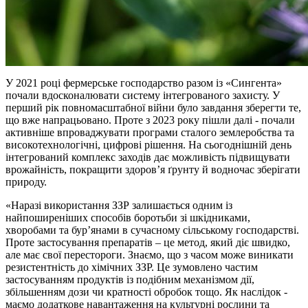
У 2021 році фермерське господарство разом із «Сингента»
почали вдосконалювати систему інтегрованого захисту. У
перший рік повномасштабної війни було завдання зберегти те,
що вже напрацьовано. Проте з 2023 року пішли далі - почали
активніше впроваджувати програми сталого землеробства та
високотехнологічні, цифрові рішення. На сьогоднішній день
інтегрований комплекс заходів дає можливість підвищувати
врожайність, покращити здоров’я ґрунту й водночас зберігати
природу.
«Наразі використання ЗЗР залишається одним із
найпоширеніших способів боротьби зі шкідниками,
хворобами та бур’янами в сучасному сільському господарстві.
Проте застосування препаратів – це метод, який діє швидко,
але має свої перестороги. Знаємо, що з часом може виникати
резистентність до хімічних ЗЗР. Це зумовлено частим
застосуванням продуктів із подібним механізмом дії,
збільшенням дози чи кратності обробок тощо. Як наслідок -
маємо додаткове навантаження на культурні рослини та