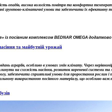
ість опадів, висока вологість повітря та комфортна температур
етні грунтово-кліматичні умови та забезпечити їх ефективну 
ке» із посівним комплексом BEDNAR OMEGA додатково
насіння та майбутній урожай
дань аграріїв, особливо в умовах змін клімату. Через нерівно
плинути на схожість насіння, розвиток кореневої системи т
огу, забезпечити сприятливі умови для проростання рослин і п
альному використанню посівного матеріалу, що особливо важли
бузів