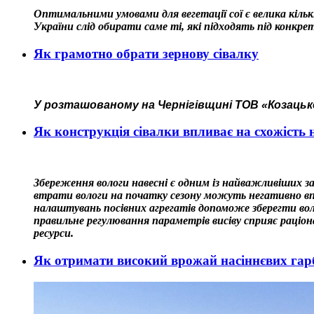
Оптимальними умовами для вегетації сої є велика кільк
України слід обирати саме ті, які підходять під конкр
Як грамотно обрати зернову сівалку
У розташованому на Чернігівщині ТОВ «Козаць
Як конструкція сівалки впливає на схожість 
Збереження вологи навесні є одним із найважливіших зав
втрати вологи на початку сезону можуть негативно в
налаштувань посівних агрегатів допоможе зберегти вол
правильне регулювання параметрів висіву сприяє раціон
ресурси.
Як отримати високий врожай насіннєвих гар