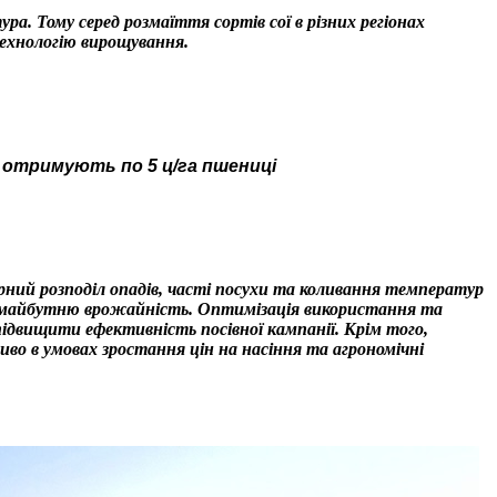
а. Тому серед розмаїття сортів сої в різних регіонах
технологію вирощування.
 отримують по 5 ц/га пшениці
мірний розподіл опадів, часті посухи та коливання температур
а майбутню врожайність. Оптимізація використання та
ідвищити ефективність посівної кампанії. Крім того,
во в умовах зростання цін на насіння та агрономічні