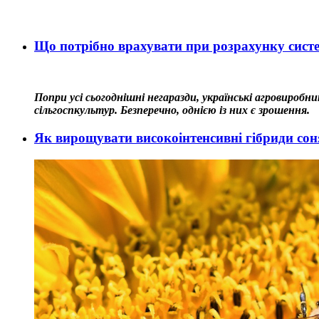
Що потрібно врахувати при розрахунку сист
Попри усі сьогоднішні негаразди, українські агровиро
сільгоспкультур. Безперечно, однією із них є зрошення.
Як вирощувати високоінтенсивні гібриди со