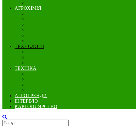
Бобові
АГРОХІМІЯ
Добрива
Гербіциди
Інсектициди
Фунгіциди
Протруйники
Регулятори росту
ТЕХНОЛОГІЇ
Вирощування
Точне землеробство
Зберігання
ТЕХНІКА
Збереження грунту
Посівна техніка
Захист рослин
Збиральна техніка
АГРОТРЕНДИ
ІНТЕРВ'Ю
КАРТОПЛЯРСТВО