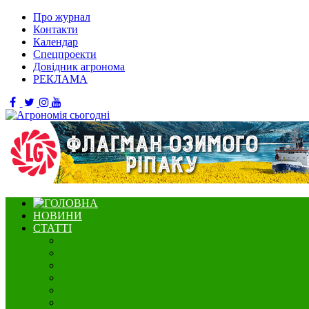
Про журнал
Контакти
Календар
Спецпроекти
Довідник агронома
РЕКЛАМА
НОВИНИ
СТАТТІ
Садівництво
Озимі культури
Нішеві культури
Ягідництво
Олійні
Зернові культури