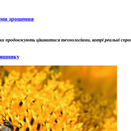
еми зрошення
бники продовжують цікавитися технологіями, котрі реальні с
няшнику