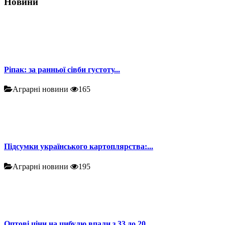
Новини
Ріпак: за ранньої сівби густоту...
Аграрні новини
165
Підсумки українського картоплярства:...
Аграрні новини
195
Оптові ціни на цибулю впали з 33 до 20...