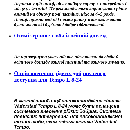
Першим у цій низці, після вибору сорту, є попередник і
місце у сівозміні. Не рекомендується вирощувати ріпак
озимий на одному полі частіше, ніж за 4–5 років.
Площі, призначені під посіви ріпаку озимого, мають
бути чисті від бур’янів і добре підготовлені.
Озимі зернові: сівба й осінній догляд
На що звернути увагу під час підготовки до сівби й
осіннього догляду озимої пшениці та озимого ячменю.
Опція внесення рідких добрив тепер
доступна для Tempo L 8-24
В якості нової опції високошвидкісна сівалка
Väderstad Tempo L 8-24 може бути оснащена
системою внесення рідких добрив. Система
повністю інтегрована для високошвидкісної
точної сівби, яким відома сівалка Väderstad
Tempo.