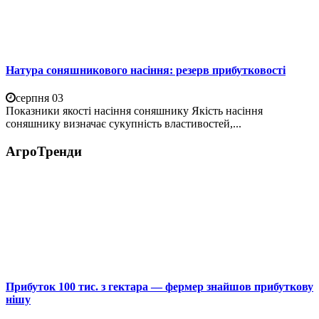
Натура соняшникового насіння: резерв прибутковості
серпня 03
Показники якості насіння соняшнику Якість насіння
соняшнику визначає сукупність властивостей,...
АгроТренди
Прибуток 100 тис. з гектара — фермер знайшов прибуткову
нішу