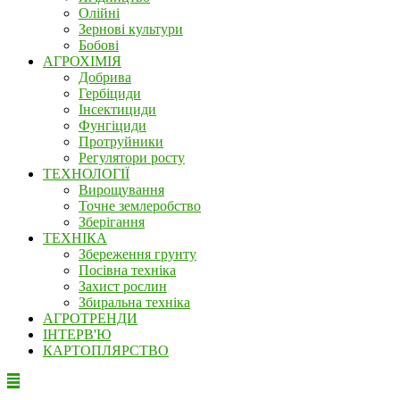
Олійні
Зернові культури
Бобові
АГРОХІМІЯ
Добрива
Гербіциди
Інсектициди
Фунгіциди
Протруйники
Регулятори росту
ТЕХНОЛОГІЇ
Вирощування
Точне землеробство
Зберігання
ТЕХНІКА
Збереження грунту
Посівна техніка
Захист рослин
Збиральна техніка
АГРОТРЕНДИ
ІНТЕРВ'Ю
КАРТОПЛЯРСТВО