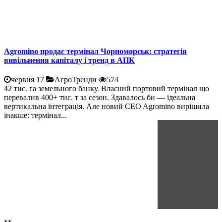
Agromino продає термінал Чорноморськ: стратегія
вивільнення капіталу і тренд в АПК
червня 17
АгроТренди
574
42 тис. га земельного банку. Власний портовий термінал що
перевалив 400+ тис. т за сезон. Здавалось би — ідеальна
вертикальна інтеграція. Але новий CEO Agromino вирішила
інакше: термінал...