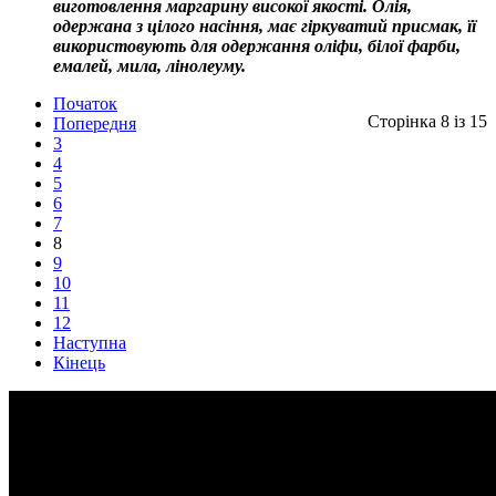
виготовлення маргарину високої якості. Олія,
одержана з цілого насіння, має гіркуватий присмак, її
використовують для одержання оліфи, білої фарби,
емалей, мила, лінолеуму.
Початок
Сторінка 8 із 15
Попередня
3
4
5
6
7
8
9
10
11
12
Наступна
Кінець