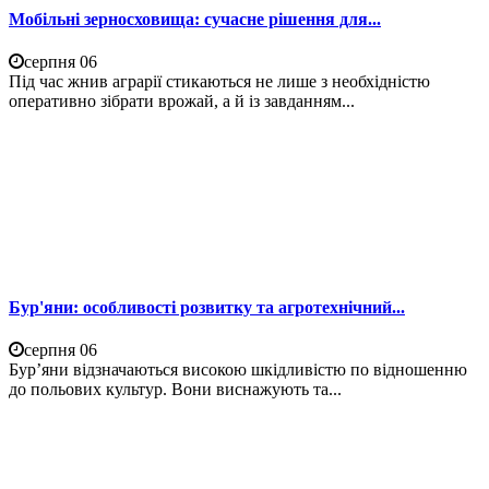
Мобільні зерносховища: сучасне рішення для...
серпня 06
Під час жнив аграрії стикаються не лише з необхідністю
оперативно зібрати врожай, а й із завданням...
Бур'яни: особливості розвитку та агротехнічний...
серпня 06
Бур’яни відзначаються високою шкідливістю по відношенню
до польових культур. Вони виснажують та...