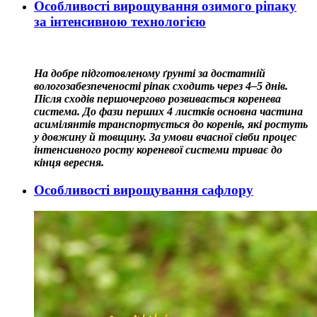
Особливості вирощування озимого ріпаку
за інтенсивною технологією
На добре підготовленому ґрунті за достатній
вологозабезпеченості ріпак сходить через 4–5 днів.
Після сходів першочергово розвивається коренева
система. До фази перших 4 листків основна частина
асимілянтів транспортується до коренів, які ростуть
у довжину й товщину. За умови вчасної сівби процес
інтенсивного росту кореневої системи триває до
кінця вересня.
Особливості вирощування сафлору