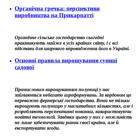
Органічна гречка: перспективи
виробництва на Прикарпатті
Органічне сільське господарство сьогодні
практикують майже в усіх країнах світу, і є всі
підстави для широкого впровадження його в Україні.
Основні правила вирощування суниці
садової
Промисловим вирощуванням полуниці у нас
займаються небагато агроформувань. За кордоном це
переважно фермерські господарства. Вони не тільки
вирощують полуницю у масштабних кількостях, але і
розробляють перспективні новинки, використовуючи
новітні технології. Завдяки цьому у них є можливість
не лише забезпечувати ринок своєї країни, але й
експортувати ягоди.