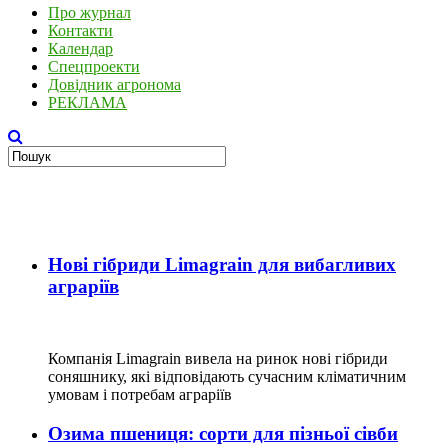
Про журнал
Контакти
Календар
Спецпроекти
Довідник агронома
РЕКЛАМА
Нові гібриди Limagrain для вибагливих
аграріїв
Компанія Limagrain вивела на ринок нові гібриди
соняшнику, які відповідають сучасним кліматичним
умовам і потребам аграріїв
Озима пшениця: сорти для пізньої сівби