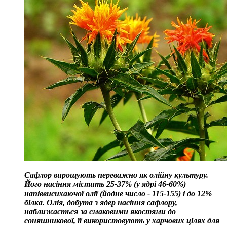
Сафлор вирощують переважно як олійну культуру.
Його насіння містить 25-37% (у ядрі 46-60%)
напіввисихаючої олії (йодне число - 115-155) і до 12%
білка. Олія, добута з ядер насіння сафлору,
наближається за смаковими якостями до
соняшникової, її використовують у харчових цілях для