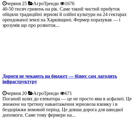
червня 25
АгроТренди
1676
40-50 тисяч гривень на рік. Саме такий чистий прибуток
обіцяли традиційні зернові й олійні культури на 24 гектарах
орендованої землі на Харківщині. Фермер порахував — і
зрозумів що про розвиток...
Дороги не чекають на бюджет — бізнес сам лагодить
інфраструктуру
червня 20
АгроТренди
671
Поганий шлях до елеватора — це не просто яма в асфальті. Це
знижене на третину навантаження зерновоза взимку і в
бездоріжжя зимовий період. Це довша дорога для швидкої
допомоги. Саме тому фермери на...