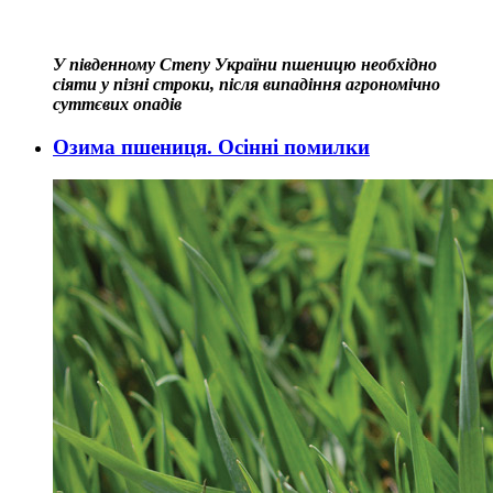
У південному Степу України пшеницю необхідно
сіяти у пізні строки, після випадіння агрономічно
суттєвих опадів
Озима пшениця. Осінні помилки