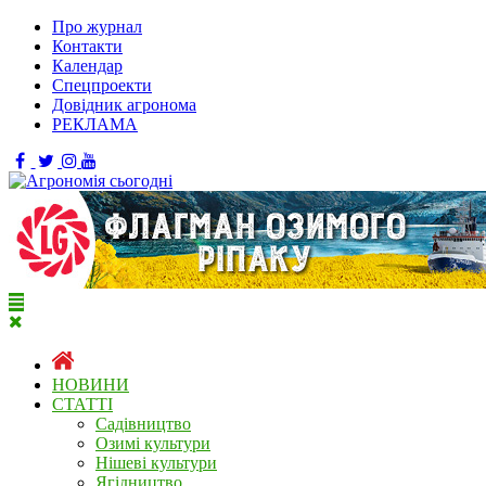
Про журнал
Контакти
Календар
Спецпроекти
Довідник агронома
РЕКЛАМА
НОВИНИ
СТАТТІ
Садівництво
Озимі культури
Нішеві культури
Ягідництво