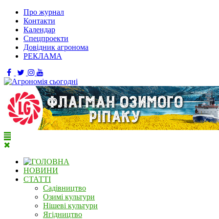
Про журнал
Контакти
Календар
Спецпроекти
Довідник агронома
РЕКЛАМА
НОВИНИ
СТАТТІ
Садівництво
Озимі культури
Нішеві культури
Ягідництво