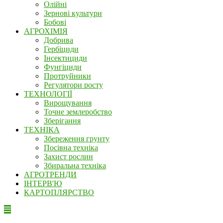
Олійні
Зернові культури
Бобові
АГРОХІМІЯ
Добрива
Гербіциди
Інсектициди
Фунгіциди
Протруйники
Регулятори росту
ТЕХНОЛОГІЇ
Вирощування
Точне землеробство
Зберігання
ТЕХНІКА
Збереження грунту
Посівна техніка
Захист рослин
Збиральна техніка
АГРОТРЕНДИ
ІНТЕРВ'Ю
КАРТОПЛЯРСТВО