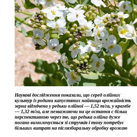
Наукові дослідження показали, що серед олійних
культур із родини капустяних найвища врожайність
зерна відмічена у редьки олійної — 1,52 т/га, у крамбе
— 1,32 т/га, але незважаючи на це остання є більш
перспективною через те, що редька олійна дуже
погано вимолочується зі стручків і тому потребує
більших витрат на післязбиральну обробку врожаю