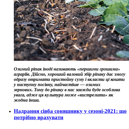
Озимий ріпак іноді називають «першими грошима»
аграріїв. Дійсно, хороший валовий збір ріпаку дає змогу
одразу отримати пристойну суму і вкласти ці кошти
у наступну посівну, найчастіше — озимих
зернових. Тому до ріпаку в нас завжди буде особлива
увага, адже ця культура може «вистрелити» як
жодна інша.
Надрання сівба соняшнику у сезоні-2021: що
потрібно врахувати