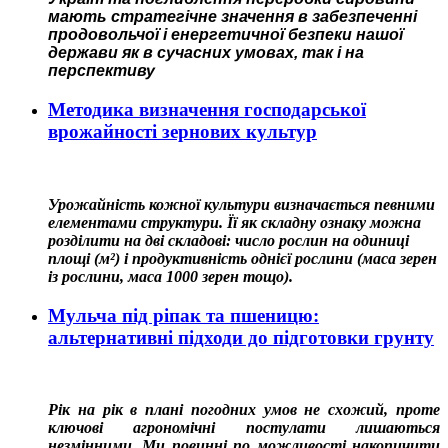
мають стратегічне значення в забезпеченні
продовольчої і енергетичної безпеки нашої
держави як в сучасних умовах, так і на
перспективу
Методика визначення господарської
врожайності зернових культур
Урожайність кожної культури визначається певними
елементами структури. Її як складну ознаку можна
розділити на дві складові: число рослин на одиниці
площі (м²) і продуктивність однієї рослини (маса зерен
із рослини, маса 1000 зерен тощо).
Мульча під ріпак та пшеницю:
альтернативні підходи до підготовки грунту
Рік на рік в плані погодних умов не схожий, проте
ключові агрономічні постулати лишаються
незмінними. Ми повинні по можливості накопичити