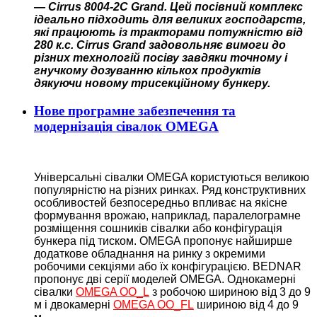
— Cirrus 8004-2C Grand. Цей посівний комплекс
ідеально підходить для великих господарств,
які працюють із тракторами потужністю від
280 к.с. Cirrus Grand задовольняє вимоги до
різних технологій посіву завдяки точному і
гнучкому дозуванню кількох продуктів
дякуючи новому трисекційному бункеру.
Нове програмне забезпечення та
модернізація сівалок OMEGA
Універсальні сівалки OMEGA користуються великою
популярністю на різних ринках. Ряд конструктивних
особливостей безпосередньо впливає на якісне
формування врожаю, наприклад, паралелограмне
розміщення сошників сівалки або конфігурація
бункера під тиском. OMEGA пропонує найширше
додаткове обладнання на ринку з окремими
робочими секціями або їх конфігурацією. BEDNAR
пропонує дві серії моделей OMEGA. Однокамерні
сівалки
OMEGA OO_L
з робочою шириною від 3 до 9
м і двокамерні
OMEGA OO_FL
шириною від 4 до 9