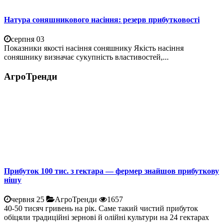
Натура соняшникового насіння: резерв прибутковості
серпня 03
Показники якості насіння соняшнику Якість насіння
соняшнику визначає сукупність властивостей,...
АгроТренди
Прибуток 100 тис. з гектара — фермер знайшов прибуткову
нішу
червня 25
АгроТренди
1657
40-50 тисяч гривень на рік. Саме такий чистий прибуток
обіцяли традиційні зернові й олійні культури на 24 гектарах