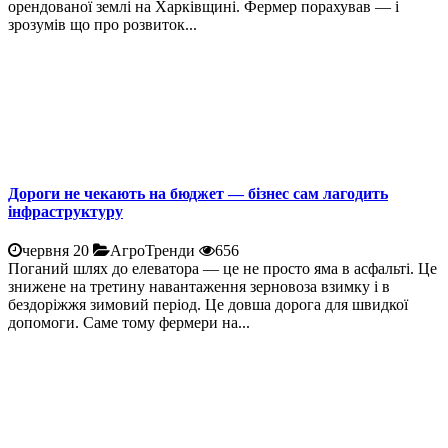
орендованої землі на Харківщині. Фермер порахував — і
зрозумів що про розвиток...
Дороги не чекають на бюджет — бізнес сам лагодить
інфраструктуру
червня 20
АгроТренди
656
Поганий шлях до елеватора — це не просто яма в асфальті. Це
знижене на третину навантаження зерновоза взимку і в
бездоріжжя зимовий період. Це довша дорога для швидкої
допомоги. Саме тому фермери на...