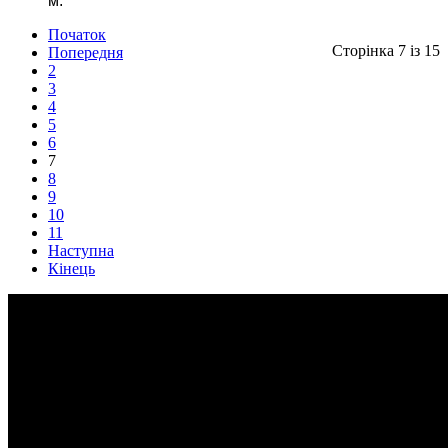
м.
Початок
Сторінка 7 із 15
Попередня
2
3
4
5
6
7
8
9
10
11
Наступна
Кінець