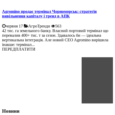
Agromino продає термінал Чорноморськ: стратегія
вивільнення капіталу і тренд в АПК
червня 17
АгроТренди
563
42 тис. га земельного банку. Власний портовий термінал що
перевалив 400+ тис. т за сезон. Здавалось би — ідеальна
вертикальна інтеграція. Але новий CEO Agromino вирішила
інакше: термінал...
ПЕРЕДПЛАТИТИ
Новини