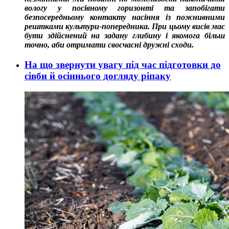
вологу у посівному горизонті та запобігати
безпосередньому контакту насіння із пожнивними
рештками культури-попередника. При цьому висів має
бути здійснений на задану глибину і якомога більш
точно, аби отримати своєчасні дружні сходи.
На що звернути увагу під час підготовки до
сівби й осіннього догляду ріпаку