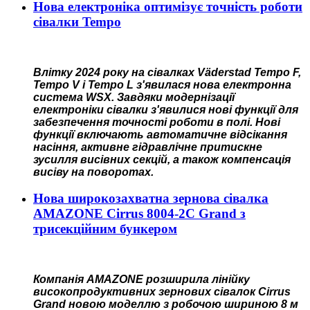
Нова електроніка оптимізує точність роботи
сівалки Tempo
Влітку 2024 року на сівалках Väderstad Tempo F,
Tempo V і Tempo L з'явилася нова електронна
система WSX. Завдяки модернізації
електроніки сівалки з'явилися нові функції для
забезпечення точності роботи в полі. Нові
функції включають автоматичне відсікання
насіння, активне гідравлічне притискне
зусилля висівних секцій, а також компенсація
висіву на поворотах.
Нова широкозахватна зернова сівалка
AMAZONE Cirrus 8004-2C Grand з
трисекційним бункером
Компанія AMAZONE розширила лінійку
високопродуктивних зернових сівалок Cirrus
Grand новою моделлю з робочою шириною 8 м