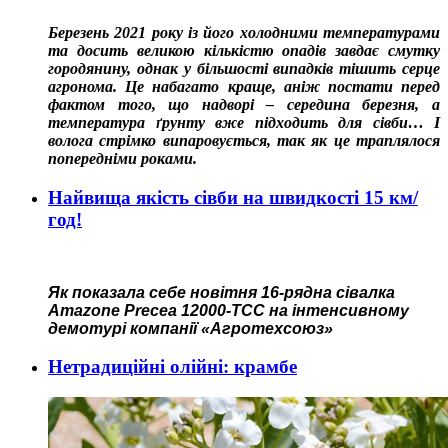
Березень 2021 року із його холодними температурами
та досить великою кількістю опадів завдає смутку
городянину, однак у більшості випадків тішить серце
агронома. Це набагато краще, аніж постати перед
фактом того, що надворі – середина березня, а
температура ґрунту вже підходить для сівби… І
волога стрімко випаровується, так як це траплялося
попередніми роками.
Найвища якість сівби на швидкості 15 км/
год!
Як показала себе новітня 16-рядна сівалка
Amazone Precea 12000-TCC на інтенсивному
демотурі компанії «Агротехсоюз»
Нетрадиційні олійні: крамбе