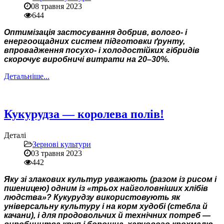
08 травня 2023
644
Оптимізація застосування добрив, волого- і
енергоощадних систем підготовки ґрунту,
впровадження посухо- і холодостійких гібридів
скорочує виробничі витрати на 20–30%.
Детальніше...
Кукурудза — королева полів!
Деталі
Зернові культури
03 травня 2023
442
Яку зі злакових культур уважають (разом із рисом і
пшеницею) одним із «трьох найголовніших хлібів
людства»? Кукурудзу використовують як
універсальну культуру і на корм худобі (стебла й
качани), і для продовольчих й технічних потреб —