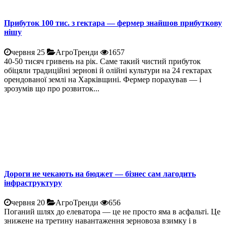
Прибуток 100 тис. з гектара — фермер знайшов прибуткову
нішу
червня 25
АгроТренди
1657
40-50 тисяч гривень на рік. Саме такий чистий прибуток
обіцяли традиційні зернові й олійні культури на 24 гектарах
орендованої землі на Харківщині. Фермер порахував — і
зрозумів що про розвиток...
Дороги не чекають на бюджет — бізнес сам лагодить
інфраструктуру
червня 20
АгроТренди
656
Поганий шлях до елеватора — це не просто яма в асфальті. Це
знижене на третину навантаження зерновоза взимку і в