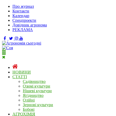
Про журнал
Контакти
Календар
Спецпроекти
Довідник агронома
РЕКЛАМА
НОВИНИ
СТАТТІ
Садівництво
Озимі культури
Нішеві культури
Ягідництво
Олійні
Зернові культури
Бобові
АГРОХІМІЯ