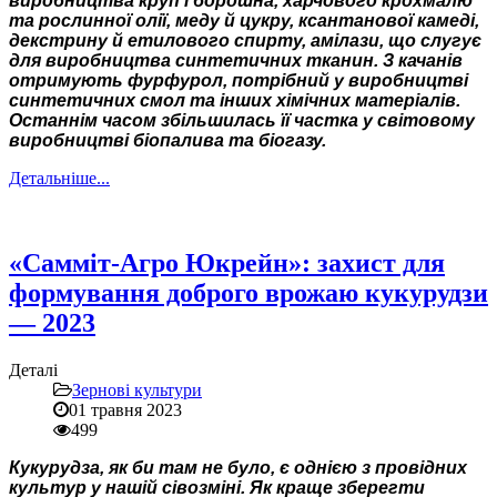
виробництва круп і борошна, харчового крохмалю
та рослинної олії, меду й цукру, ксантанової камеді,
декстрину й етилового спирту, амілази, що слугує
для виробництва синтетичних тканин. З качанів
отримують фурфурол, потрібний у виробництві
синтетичних смол та інших хімічних матеріалів.
Останнім часом збільшилась її частка у світовому
виробництві біопалива та біогазу.
Детальніше...
«Самміт-Агро Юкрейн»: захист для
формування доброго врожаю кукурудзи
— 2023
Деталі
Зернові культури
01 травня 2023
499
Кукурудза, як би там не було, є однією з провідних
культур у нашій сівозміні. Як краще зберегти