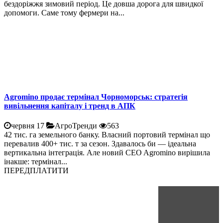
бездоріжжя зимовий період. Це довша дорога для швидкої
допомоги. Саме тому фермери на...
Agromino продає термінал Чорноморськ: стратегія
вивільнення капіталу і тренд в АПК
червня 17
АгроТренди
563
42 тис. га земельного банку. Власний портовий термінал що
перевалив 400+ тис. т за сезон. Здавалось би — ідеальна
вертикальна інтеграція. Але новий CEO Agromino вирішила
інакше: термінал...
ПЕРЕДПЛАТИТИ