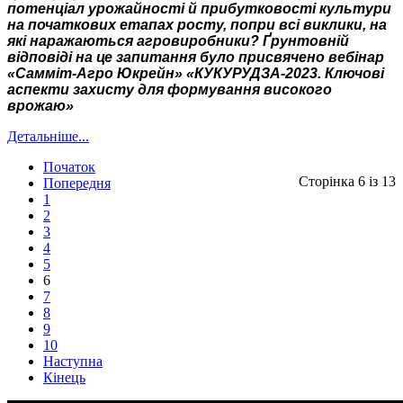
потенціал урожайності й прибутковості культури
на початкових етапах росту, попри всі виклики, на
які наражаються агровиробники? Ґрунтовній
відповіді на це запитання було присвячено вебінар
«Самміт-Агро Юкрейн» «КУКУРУДЗА-2023. Ключові
аспекти захисту для формування високого
врожаю»
Детальніше...
Початок
Сторінка 6 із 13
Попередня
1
2
3
4
5
6
7
8
9
10
Наступна
Кінець