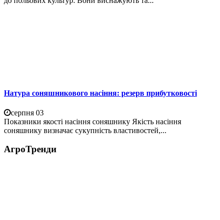
до польових культур. Вони виснажують та...
Натура соняшникового насіння: резерв прибутковості
серпня 03
Показники якості насіння соняшнику Якість насіння
соняшнику визначає сукупність властивостей,...
АгроТренди