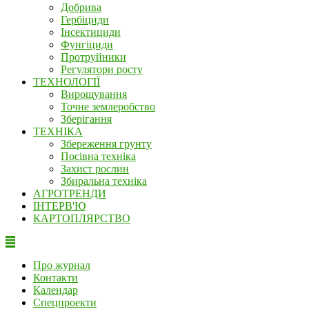
Добрива
Гербіциди
Інсектициди
Фунгіциди
Протруйники
Регулятори росту
ТЕХНОЛОГІЇ
Вирощування
Точне землеробство
Зберігання
ТЕХНІКА
Збереження грунту
Посівна техніка
Захист рослин
Збиральна техніка
АГРОТРЕНДИ
ІНТЕРВ'Ю
КАРТОПЛЯРСТВО
Про журнал
Контакти
Календар
Спецпроекти