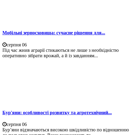
Мобільні зерносховища: сучасне рішення для...
серпня 06
Під час жнив аграрії стикаються не лише з необхідністю
оперативно зібрати врожай, а й із завданням...
Бур'яни: особливості розвитку та агротехнічний...
серпня 06
Бур’яни відзначаються високою шкідливістю по відношенню