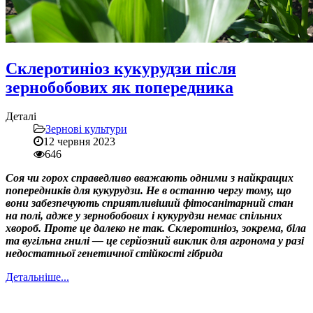
Склеротиніоз кукурудзи після
зернобобових як попередника
Деталі
Зернові культури
12 червня 2023
646
Соя чи горох справедливо вважають одними з найкращих
попередників для кукурудзи. Не в останню чергу тому, що
вони забезпечують сприятливіший фітосанітарний стан
на полі, адже у зернобобових і кукурудзи немає спільних
хвороб. Проте це далеко не так. Склеротиніоз, зокрема, біла
та вугільна гнилі — це серйозний виклик для агронома у разі
недостатньої генетичної стійкості гібрида
Детальніше...