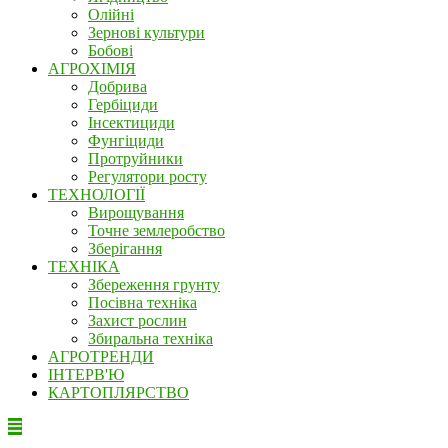
Олійні
Зернові культури
Бобові
АГРОХІМІЯ
Добрива
Гербіциди
Інсектициди
Фунгіциди
Протруйники
Регулятори росту
ТЕХНОЛОГІЇ
Вирощування
Точне землеробство
Зберігання
ТЕХНІКА
Збереження грунту
Посівна техніка
Захист рослин
Збиральна техніка
АГРОТРЕНДИ
ІНТЕРВ'Ю
КАРТОПЛЯРСТВО