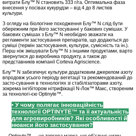
витрати Блу™ N становить 333 г/га. Оптимальна фаза
внесення у посівах кукурудзи – від 4 до 8 листків
культури.
З огляду на біологічне походження Блу™ N слід бути
обережним при його застосуванні у бакових сумішах. У
бакових сумішах з Блу™ N необхідно зважати на
регламенти застосування препаратів, що додаються до
суміші (термін застосування, культури, сумісність та ін.).
Перш ніж змішувати Блу™ N з іншими продуктами, варто
звернутися до виробника продукту, а також до
представників компанії Corteva Agriscience.
Блу™ N забезпечує культури додатковим джерелом азоту
впродовж усього періоду вегетації та рекомендований до
засто-сування в технологіях зі стабілізаторами азоту,
зокрема інгібітором нітрифікації N-Лок™ Макс, створеним
за технологі-єю Optinyte™.
• У чому полягає інноваційність
технології OPTINYTE™ та її актуальність
для агровиробників? Які особливості й
нюанси його застосування?
— Optinyte™ — це торгова марка, що об’єднує низку