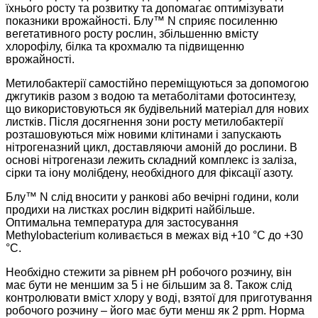
їхнього росту та розвитку та допомагає оптимізувати
показники врожайності. Блу™ N сприяє посиленню
вегетативного росту рослин, збільшенню вмісту
хлорофілу, білка та крохмалю та підвищенню
врожайності.
Метилобактерії самостійно переміщуються за допомогою
джгутиків разом з водою та метаболітами фотосинтезу,
що використовуються як будівельний матеріал для нових
листків. Після досягнення зони росту метилобактерії
розташовуються між новими клітинами і запускають
нітрогеназний цикл, доставляючи амоній до рослини. В
основі нітрогенази лежить складний комплекс із заліза,
сірки та іону молібдену, необхідного для фіксації азоту.
Блу™ N слід вносити у ранкові або вечірні години, коли
продихи на листках рослин відкриті найбільше.
Оптимальна температура для застосування
Methylobacterium коливається в межах від +10 °С до +30
°С.
Необхідно стежити за рівнем pH робочого розчину, він
має бути не меншим за 5 і не більшим за 8. Також слід
контролювати вміст хлору у воді, взятої для приготування
робочого розчину – його має бути менш як 2 ppm. Норма