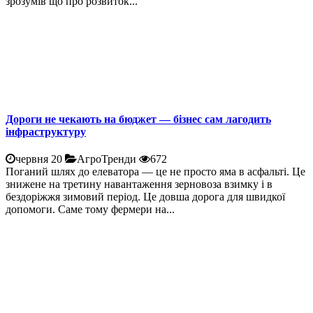
зрозумів що про розвиток...
Дороги не чекають на бюджет — бізнес сам лагодить
інфраструктуру
червня 20
АгроТренди
672
Поганий шлях до елеватора — це не просто яма в асфальті. Це
знижене на третину навантаження зерновоза взимку і в
бездоріжжя зимовий період. Це довша дорога для швидкої
допомоги. Саме тому фермери на...