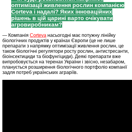
оптимізації живлення рослин компанією
Corteva і надалі? Яких інноваційних
рішень в цій царині варто очікувати
агровиробникам?
— Компанія
Corteva
насьогодні має потужну лінійку
біологічних продуктів у країнах Європи (це не лише
препарати з напрямку оптимізації живлення рослин, це
також біологічні регулятори росту рослин, антистресанти,
біоінсектициди та біофунгіциди). Деякі препарати вже
випробовується на теренах України і звісно, незабаром,
планується розширення біологічного портфоліо компанії
задля потреб українських аграріїв.