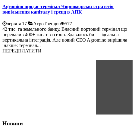
Agromino продає термінал Чорноморськ: стратегія
вивільнення капіталу і тренд в АПК
червня 17
АгроТренди
577
42 тис. га земельного банку. Власний портовий термінал що
перевалив 400+ тис. т за сезон. Здавалось би — ідеальна
вертикальна інтеграція. Але новий CEO Agromino вирішила
інакше: термінал...
ПЕРЕДПЛАТИТИ
Новини