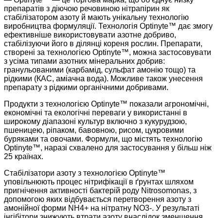
препаратів з діючою речовиною нітрапірин як
стабілізатором азоту й мають унікальну технологію
виробництва формуляції. Технологія Optinyte™ дає змогу
ефективніше використовувати азотне добриво,
стабілізуючи його в ділянці кореня рослин. Препарати,
створені за ­технологією Optinyte™, можна застосовувати
з усіма типами азотних мінеральних добрив:
гранульованими (карбамід, сульфат амонію тощо) та
рідкими (КАС, аміачна вода). Можливе також унесення
препарату з рідкими органічними добривами.
Продукти з технологією Optinyte™ показали агрономічні,
економічні та екологічні переваги у використанні в
широкому діапазоні культур включно з кукурудзою,
пшеницею, ріпаком, бавовною, рисом, цукровими
буряками та овочами. Формули, що містять технологію
Optinyte™, наразі схвалено для застосування у більш ніж
25 країнах.
Стабілізатори азоту з технологією Optinyte™
уповільнюють процес нітрифікації в ґрунтах шляхом
пригнічення активності бактерій роду Nitrosomonаs, з
допомогою яких відбувається перетворення азоту з
амонійної форми NH4+ на нітратну NO3-. У результаті
інгібітори знижують втрати азоту внаслідок зменшення