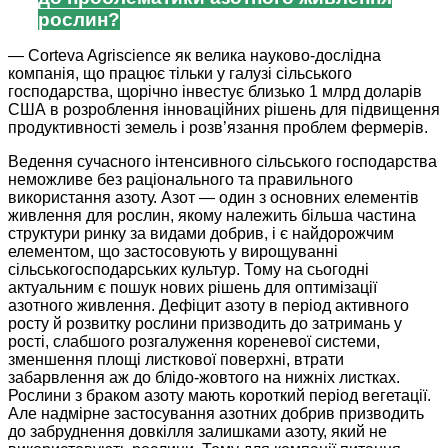
рослин?
— Corteva Agriscience як велика науково-дослідна
компанія, що працює тільки у галузі сільського
господарства, щорічно інвестує близько 1 млрд доларів
США в розроблення інноваційних рішень для підвищення
продуктивності земель і розв’язання проблем фермерів.
Ведення сучасного інтенсивного сільського господарства
неможливе без раціонального та правильного
використання азоту. Азот — один з основних елементів
живлення для рослин, якому належить більша частина
структури ринку за видами добрив, і є найдорожчим
елементом, що застосовують у вирощуванні
сільськогосподарських культур. Тому на сьогодні
актуальним є пошук нових рішень для оптимізації
азотного живлення. Дефіцит азоту в період активного
росту й розвитку рослини призводить до затримань у
рості, слабшого розгалуження кореневої системи,
зменшення площі листкової поверхні, втрати
забарвлення аж до блідо-жовтого на нижніх листках.
Рослини з браком азоту мають короткий період вегетації.
Але надмірне застосування азотних добрив призводить
до забруднення довкілля залишками азоту, який не