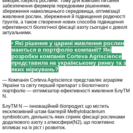
використовують рослини. Тому для компанії питання
забезпечення фермерів передовими рішеннями,
збереження навколишнього середовища, оптимізації
живлення рослин, збереження й підвищення родючості
ґрунтів, а також створення нових способів підвищення
ефективності біологічної фіксації азоту сьогодні є доволі
актуальними.
• Які рішення у царині живлення рослин
маються в портфоліо компанії? Які
розробки компанія Corteva Agriscience
представила на українському ринку та з
яких міркувань?
— Компанія Corteva Agriscience представляє аграріям
України та світу перший препарат з біологічного
портфоліо — оптимізатор ефективності живлення БлуТМ
N.
БлуТМ N — інноваційний біопродукт, що містить
ексклюзивний штам бактерій Methylobacterium
symbioticum, діяльність яких сприяє фіксації рослинами
додаткового азоту з атмосфери(N2), що позитивно
впливає на їх ріст і розвиток.