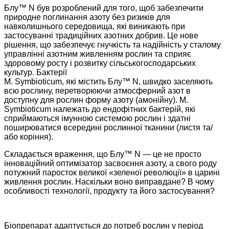
Блу™ N був розроблений для того, щоб забезпечити
природне поглинання азоту без ризиків для
навколишнього середовища, які виникають при
застосуванні традиційних азотних добрив. Це нове
рішення, що забезпечує гнучкість та надійність у сталому
управлінні азотним живленням рослин та сприяє
здоровому росту і розвитку сільськогосподарських
культур. Бактерії
M. Symbioticum, які містить Блу™ N, швидко заселяють
всю рослину, перетворюючи атмосферний азот в
доступну для рослин форму азоту (амонійну). M.
Symbioticum належать до ендофітних бактерій, які
сприймаються імунною системою рослин і здатні
поширюватися всередині рослинної тканини (листя та/
або коріння).
Складається враження, що Блу™ N — це не просто
інноваційний оптимізатор засвоєння азоту, а свого роду
потужний паросток великої «зеленої революції» в царині
живлення рослин. Наскільки воно виправдане? В чому
особливості технології, продукту та його застосування?
Біопрепарат адаптується до потреб рослин у період