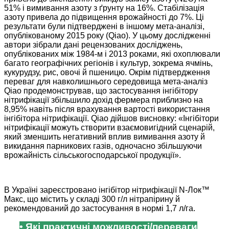
51% і вимивання азоту з ґрунту на 16%. Стабілізація
азоту привела до підвищення врожайності до 7%. Ці
результати були підтверджені в іншому мета-аналізі,
опублікованому 2015 року (Qiao). У цьому дослідженні
автори зібрали дані рецензованих досліджень,
опублікованих між 1984-м і 2013 роками, які охоплювали
багато географічних регіонів і культур, зокрема ячмінь,
кукурудзу, рис, овочі й пшеницю. Окрім підтвердження
переваг для навколишнього середовища мета-аналіз
Qiao продемонстрував, що застосування інгібітору
нітрифікації збільшило дохід фермера приблизно на
8,95% навіть після врахування вартості використання
інгібітора нітрифікації. Qiao дійшов висновку: «Інгібітори
нітрифікації можуть створити взаємовигідний сценарій,
який зменшить негативний вплив вимивання азоту й
викидання парникових газів, одночасно збільшуючи
врожайність сільськогосподарської продукції».
В Україні зареєстровано інгібітор нітрифікації N-Лок™
Макс, що містить у складі 300 г/л нітрапірину й
рекомендований до застосування в нормі 1,7 л/га.
• Які практичні можливості/переваги