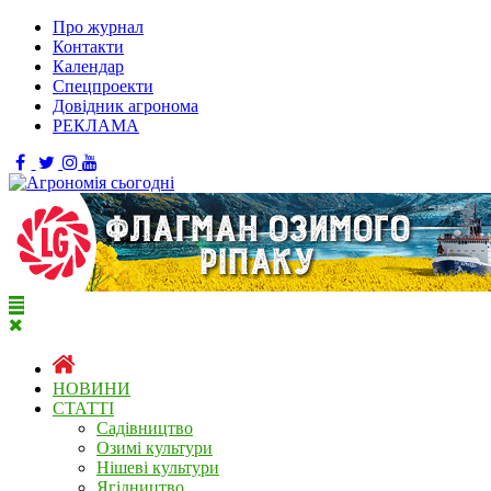
Про журнал
Контакти
Календар
Спецпроекти
Довідник агронома
РЕКЛАМА
НОВИНИ
СТАТТІ
Садівництво
Озимі культури
Нішеві культури
Ягідництво