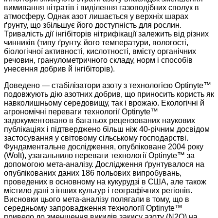
вимивання нітратів і виділення газоподібних сполук в
атмосферу. Однак азот лишається у верхніх шарах
ґрунту, що збільшує його доступність для рослин.
Тривалість дії інгібіторів нітрифікації залежить від різних
чинників (типу ґрунту, його температури, вологості,
біологічної активності, кислотності, вмісту органічних
речовин, гранулометричного складу, норм і способів
унесення добрив й інгібіторів).
Доведено — стабілізатори азоту з технологією Optinyte™
подовжують дію азотних добрив, що приносить користь як
навколишньому середовищу, так і врожаю. Екологічні й
агрономічні переваги технології Optinyte™
задокументовано в багатьох рецензованих наукових
публікаціях і підтверджено більш ніж 40-річним досвідом
застосування у світовому сільському господарстві.
Фундаментальне дослідження, опубліковане 2004 року
(Wolt), узагальнило переваги технології Optinyte™ за
допомогою мета-аналізу. Дослідження ґрунтувалося на
опублікованих даних 186 польових випробувань,
проведених в основному на кукурудзі в США, але також
містило дані з інших культур і географічних регіонів.
Висновки цього мета-аналізу полягали в тому, що в
середньому запровадження технології Optinyte™
привело до зменшення викидів закису азоту (N2O) на