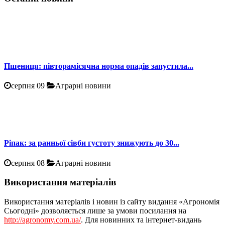
Пшениця: півторамісячна норма опадів запустила...
серпня 09
Аграрні новини
Ріпак: за ранньої сівби густоту знижують до 30...
серпня 08
Аграрні новини
Використання матеріалів
Використання матеріалів і новин із сайту видання «Агрономія
Сьогодні» дозволяється лише за умови посилання на
http://agronomy.com.ua/
. Для новинних та інтернет-видань