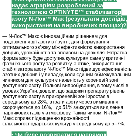
надає аграріям розроблений за
технологією OPTINYTE™ стабілізатор
азоту N-Лок™ Mак (результати дослідів,
використання на виробничих площах)?
— N-Лок™ Макс є інноваційним рішенням для
подовження дії азоту в ґрунті, для формування
оптимального зв’язку між ефективністю використання
добрив, урожайністю та впливом на довкілля. Нітратна
форма азоту буде доступна культурам саме у критичні
фази їхнього росту та розвитку, а отже, використання
стабілізатора азоту N-Лок™ Mакс підвищує ефективність
азотних добрив і у випадку, коли єдиним обмежувальним
чинником для культури є наявність у кореневій зоні
доступного азоту. Польові випробування, в тому числі в
умовах України, довели, що завдяки препарату рівень
доступного азоту в прикореневій зоні зростає в
середньому до 28%, втрати азоту через вимивання
скорочуються до 16%, і до 51% знижується виділення
парникових газів у атмосферу. Таким чином, N-Лок™
Mакс сприяє підвищенню врожайності
сільськогосподарських культур у середньому до 5–7%.
• Чи буде розвиватися напрямок