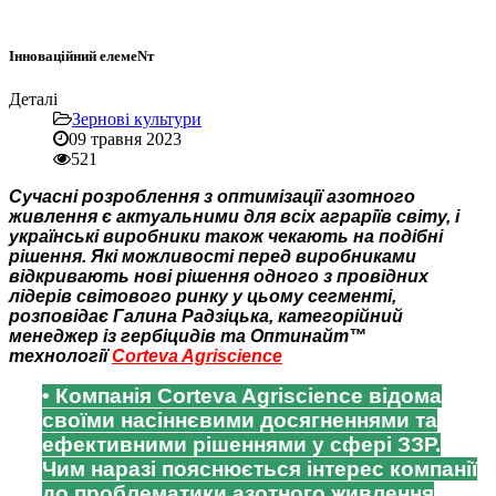
Інноваційний елемеNт
Деталі
Зернові культури
09 травня 2023
521
Сучасні розроблення з оптимізації азотного
живлення є актуальними для всіх аграріїв світу, і
українські виробники також чекають на подібні
рішення. Які можливості перед виробниками
відкривають нові рішення одного з провідних
лідерів світового ринку у цьому сегменті,
розповідає Галина Радзіцька, категорійний
менеджер із гербіцидів та Оптинайт™
технології
Corteva Agriscience
• Компанія Corteva Agriscience відома
своїми насіннєвими досягненнями та
ефективними рішеннями у сфері ЗЗР.
Чим наразі пояснюється інтерес компанії
до проблематики азотного живлення