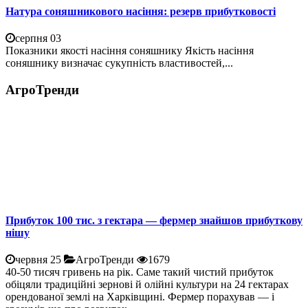
Натура соняшникового насіння: резерв прибутковості
серпня 03
Показники якості насіння соняшнику Якість насіння
соняшнику визначає сукупність властивостей,...
АгроТренди
Прибуток 100 тис. з гектара — фермер знайшов прибуткову
нішу
червня 25
АгроТренди
1679
40-50 тисяч гривень на рік. Саме такий чистий прибуток
обіцяли традиційні зернові й олійні культури на 24 гектарах
орендованої землі на Харківщині. Фермер порахував — і