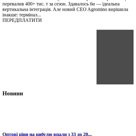
перевалив 400+ тис. т за сезон. Здавалось би — ідеальна
вертикальна інтеграція. Але новий CEO Agromino вирішила
інакше: термінал...
ПЕРЕДПЛАТИТИ
Новини
Оптові ціни на цибулю впали з 33 до 20...