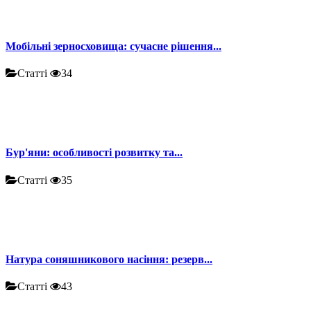
Мобільні зерносховища: сучасне рішення...
Статті
34
Бур'яни: особливості розвитку та...
Статті
35
Натура соняшникового насіння: резерв...
Статті
43