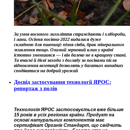
За умов воєнного лихоліття страждають і хлібороби,
і лани. Осіння посівна-2022 видалася дуже
складною для пшениці: пізня сівба, брак мінерального
живлення тощо. Озимий зерновий клин у країні
істотно зменшився — і він далеко не в кращому стані.
Та вчасні й дієві заходи з догляду за посівами після
відновлення вегетації дозволять у багатьох випадках
сподіватися на добрий урожай
Досвід застосування технології ЯРОС:
репортаж з полів
Технологія ЯРОС застосовується вже більше
15 років в усіх регіонах країни. Продукт на
основі натуральних компонентів має
сертифікат Органік Стандарт, що свідчить