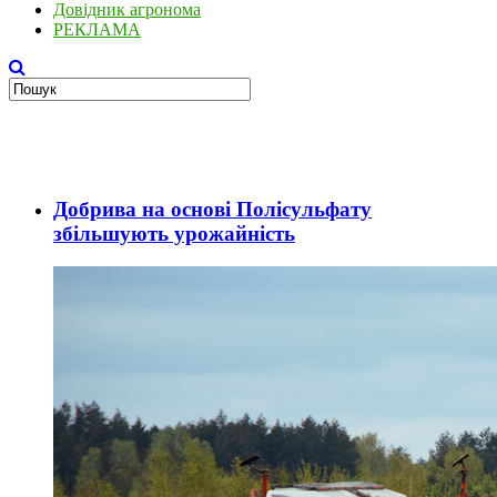
Довідник агронома
РЕКЛАМА
Добрива на основі Полісульфату
збільшують урожайність