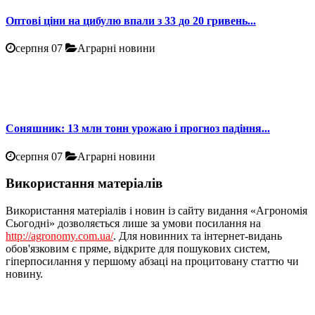
Оптові ціни на цибулю впали з 33 до 20 гривень...
серпня 07
Аграрні новини
Соняшник: 13 млн тонн урожаю і прогноз падіння...
серпня 07
Аграрні новини
Використання матеріалів
Використання матеріалів і новин із сайту видання «Агрономія
Сьогодні» дозволяється лише за умови посилання на
http://agronomy.com.ua/
. Для новинних та інтернет-видань
обов'язковим є пряме, відкрите для пошукових систем,
гіперпосилання у першому абзаці на процитовану статтю чи
новину.