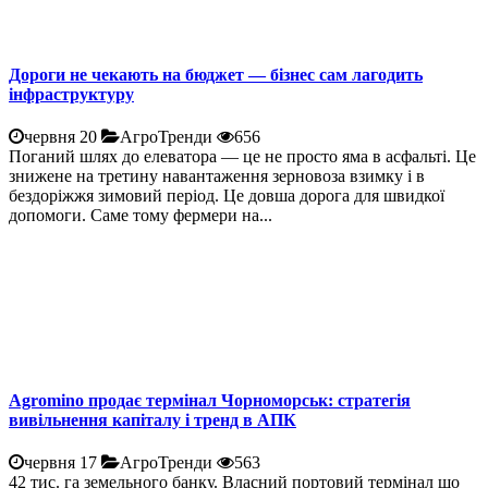
Дороги не чекають на бюджет — бізнес сам лагодить
інфраструктуру
червня 20
АгроТренди
656
Поганий шлях до елеватора — це не просто яма в асфальті. Це
знижене на третину навантаження зерновоза взимку і в
бездоріжжя зимовий період. Це довша дорога для швидкої
допомоги. Саме тому фермери на...
Agromino продає термінал Чорноморськ: стратегія
вивільнення капіталу і тренд в АПК
червня 17
АгроТренди
563
42 тис. га земельного банку. Власний портовий термінал що