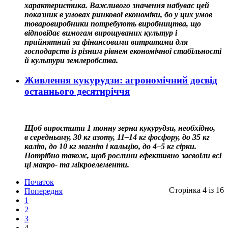
характеристика. Важливого значення набуває цей
показник в умовах ринкової економіки, бо у цих умов
товаровиробники потребують виробництва, що
відповідає вимогам вирощуваних культур і
прийнятний за фінансовими витратами для
господарств із різним рівнем економічної стабільності
й культури землеробства.
Живлення кукурудзи: агрономічний досвід
останнього десятиріччя
Щоб виростити 1 тонну зерна кукурудзи, необхідно,
в середньому, 30 кг азоту, 11–14 кг фосфору, до 35 кг
калію, до 10 кг магнію і кальцію, до 4–5 кг сірки.
Потрібно також, щоб рослини ефективно засвоїли всі
ці макро- та мікроелементи.
Початок
Сторінка 4 із 16
Попередня
1
2
3
4