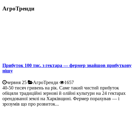
АгроТренди
Прибуток 100 тис. з гектара — фермер знайшов прибуткову
нішу
червня 25
АгроТренди
1657
40-50 тисяч гривень на рік. Саме такий чистий прибуток
обіцяли традиційні зернові й олійні культури на 24 гектарах
орендованої землі на Харківщині. Фермер порахував — і
зрозумів що про розвиток...