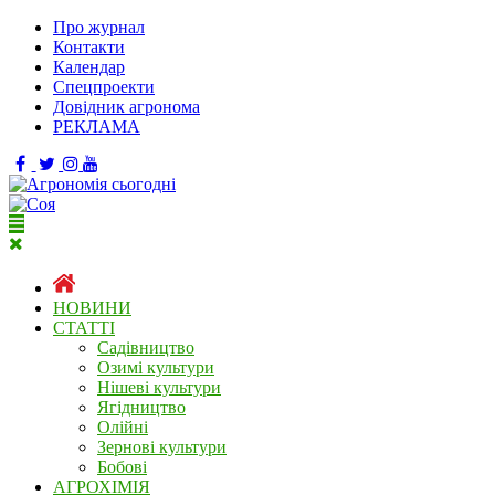
Про журнал
Контакти
Календар
Спецпроекти
Довідник агронома
РЕКЛАМА
НОВИНИ
СТАТТІ
Садівництво
Озимі культури
Нішеві культури
Ягідництво
Олійні
Зернові культури
Бобові
АГРОХІМІЯ