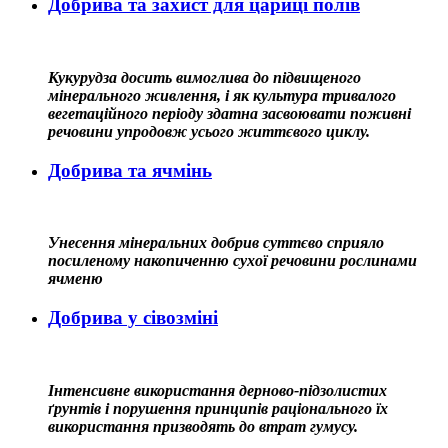
Добрива та захист для цариці полів
Кукурудза досить вимоглива до підвищеного
мінерального живлення, і як культура тривалого
вегетаційного періоду здатна засвоювати поживні
речовини упродовж усього життєвого циклу.
Добрива та ячмінь
Унесення мінеральних добрив суттєво сприяло
посиленому накопиченню сухої речовини рослинами
ячменю
Добрива у сівозміні
Інтенсивне використання дерново-підзолистих
ґрунтів і порушення принципів раціонального їх
використання призводять до втрат гумусу.