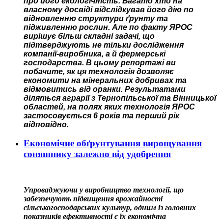
про його екологічність. Багато хто на
власному досвіді відслідкував його дію по
відновленню структури ґрунту та
підживленню рослин. Але по факту ЯРОС
вирішує більш складні задачі, що
підтверджують не тільки дослідження
компанії-виробника, а й фермерські
господарства. В цьому репортажі ви
побачите, як ця технологія дозволяє
економити на мінеральних добривах та
відмовитись від оранки. Результатами
діляться аграрії з Тернопільської та Вінницької
областей, на полях яких технологія ЯРОС
застосовується 6 років та перший рік
відповідно.
Економічне обґрунтування вирощування
соняшнику залежно від удобрення
Упроваджуючи у виробництво технології, що
забезпечують підвищення врожайності
сільськогосподарських культур, одним із головних
показників ефективності є їх економічна