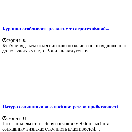
Бур'яни: особливості розвитку та агротехнічний...
серпня 06
Бур’яни відзначаються високою шкідливістю по відношенню
до польових культур. Вони виснажують та...
Натура соняшникового насіння: резерв прибутковості
серпня 03
Показники якості насіння соняшнику Якість насіння
соняшнику визначає сукупність властивостей,...