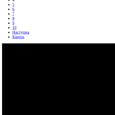
5
6
7
8
9
10
Наступна
Кінець