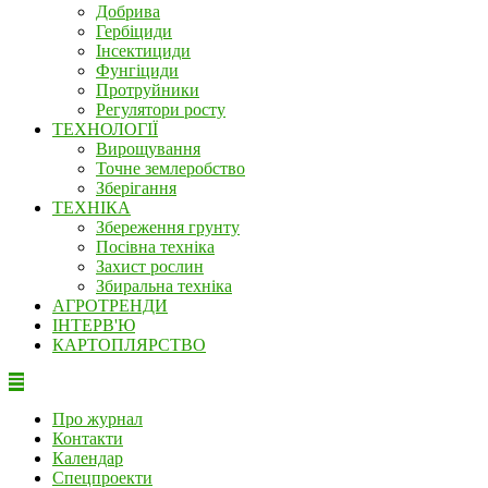
Добрива
Гербіциди
Інсектициди
Фунгіциди
Протруйники
Регулятори росту
ТЕХНОЛОГІЇ
Вирощування
Точне землеробство
Зберігання
ТЕХНІКА
Збереження грунту
Посівна техніка
Захист рослин
Збиральна техніка
АГРОТРЕНДИ
ІНТЕРВ'Ю
КАРТОПЛЯРСТВО
Про журнал
Контакти
Календар
Спецпроекти