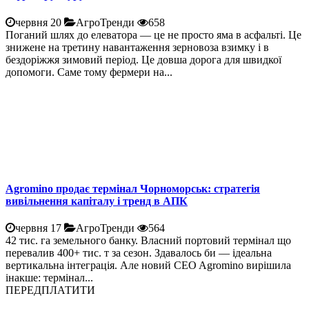
червня 20
АгроТренди
658
Поганий шлях до елеватора — це не просто яма в асфальті. Це
знижене на третину навантаження зерновоза взимку і в
бездоріжжя зимовий період. Це довша дорога для швидкої
допомоги. Саме тому фермери на...
Agromino продає термінал Чорноморськ: стратегія
вивільнення капіталу і тренд в АПК
червня 17
АгроТренди
564
42 тис. га земельного банку. Власний портовий термінал що
перевалив 400+ тис. т за сезон. Здавалось би — ідеальна
вертикальна інтеграція. Але новий CEO Agromino вирішила
інакше: термінал...
ПЕРЕДПЛАТИТИ