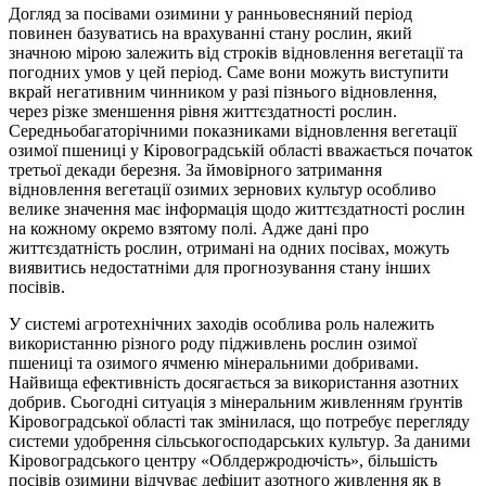
Догляд за посівами озимини у ранньовесняний період
повинен базуватись на врахуванні стану рослин, який
значною мірою залежить від строків відновлення вегетації та
погодних умов у цей період. Саме вони можуть виступити
вкрай негативним чинником у разі пізнього відновлення,
через різке зменшення рівня життєздатності рослин.
Середньобагаторічними показниками відновлення вегетації
озимої пшениці у Кіровоградській області вважається початок
третьої декади березня. За ймовірного затримання
відновлення вегетації озимих зернових культур особливо
велике значення має інформація щодо життєздатності рослин
на кожному окремо взятому полі. Адже дані про
життєздатність рослин, отримані на одних посівах, можуть
виявитись недостатніми для прогнозування стану інших
посівів.
У системі агротехнічних заходів особлива роль належить
використанню різного роду підживлень рослин озимої
пшениці та озимого ячменю мінеральними добривами.
Найвища ефективність досягається за використання азотних
добрив. Сьогодні ситуація з мінеральним живленням ґрунтів
Кіровоградської області так змінилася, що потребує перегляду
системи удобрення сільськогосподарських культур. За даними
Кіровоградського центру «Облдержродючість», більшість
посівів озимини відчуває дефіцит азотного живлення як в