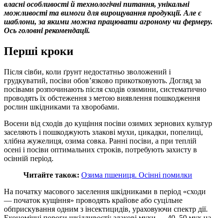
власні особливості й технологічні питання, унікальні
можливості та вимоги для вирощування продукції. Але є
шаблони, за якими можна працювати агроному чи фермеру.
Ось головні рекомендації.
Перші кроки
Після сівби, коли ґрунт недостатньо зволожений і
грудкуватий, посіви обов’язково прикотковують. Догляд за
посівами розпочинають після сходів озимини, систематично
проводять їх обстеження з метою виявлення пошкодження
рослин шкідниками та хворобами.
Восени від сходів до кущіння посіви озимих зернових культур
заселяють і пошкоджують злакові мухи, цикадки, попелиці,
хлібна жужелиця, озима совка. Ранні посіви, а при теплій
осені і посіви оптимальних строків, потребують захисту в
осінній період.
Читайте також:
Озима пшениця. Осінні помилки
На початку масового заселення шкідниками в період «сходи
— початок кущіння» проводять крайове або суцільне
обприскування одним з інсектицидів, ураховуючи спектр дії.
Економічні пороги шкідливості: злакові мухи — 40–50 мух на