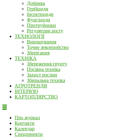
Добрива
Гербіциди
Інсектициди
Фунгіциди
Протруйники
Регулятори росту
ТЕХНОЛОГІЇ
Вирощування
Точне землеробство
Зберігання
ТЕХНІКА
Збереження грунту
Посівна техніка
Захист рослин
Збиральна техніка
АГРОТРЕНДИ
ІНТЕРВ'Ю
КАРТОПЛЯРСТВО
Про журнал
Контакти
Календар
Спецпроекти