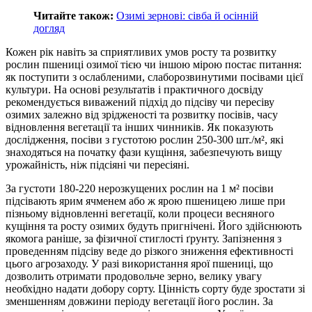
Читайте також:
Озимі зернові: сівба й осінній
догляд
Кожен рік навіть за сприятливих умов росту та розвитку
рослин пшениці озимої тією чи іншою мірою постає питання:
як поступити з ослабленими, слаборозвинутими посівами цієї
культури. На основі результатів і практичного досвіду
рекомендується виважений підхід до підсіву чи пересіву
озимих залежно від зрідженості та розвитку посівів, часу
відновлення вегетації та інших чинників. Як показують
дослідження, посіви з густотою рослин 250-300 шт./м², які
знаходяться на початку фази кущіння, забезпечують вищу
урожайність, ніж підсіяні чи пересіяні.
За густоти 180-220 нерозкущених рослин на 1 м² посіви
підсівають ярим ячменем або ж ярою пшеницею лише при
пізньому відновленні вегетації, коли процеси весняного
кущіння та росту озимих будуть пригнічені. Його здійснюють
якомога раніше, за фізичної стиглості ґрунту. Запізнення з
проведенням підсіву веде до різкого зниження ефективності
цього агрозаходу. У разі використання ярої пшениці, що
дозволить отримати продовольче зерно, велику увагу
необхідно надати добору сорту. Цінність сорту буде зростати зі
зменшенням довжини періоду вегетації його рослин. За