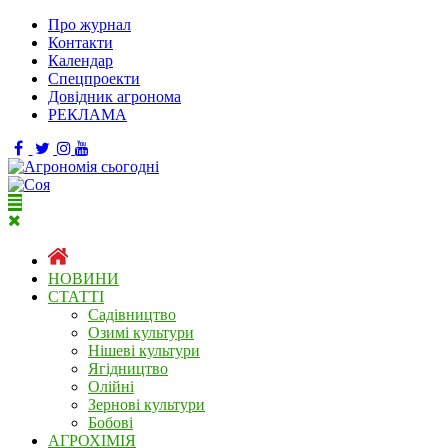
Про журнал
Контакти
Календар
Спецпроекти
Довідник агронома
РЕКЛАМА
НОВИНИ
СТАТТІ
Садівництво
Озимі культури
Нішеві культури
Ягідництво
Олійні
Зернові культури
Бобові
АГРОХІМІЯ