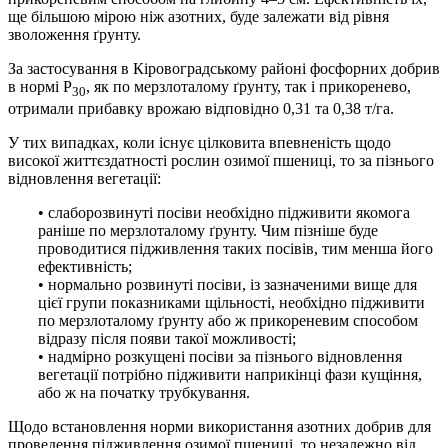
ще більшою мірою ніж азотних, буде залежати від рівня
зволоження ґрунту.
За застосування в Кіровоградському районі фосфорних добрив
в нормі P
, як по мерзлоталому ґрунту, так і прикоренево,
30
отримали прибавку врожаю відповідно 0,31 та 0,38 т/га.
У тих випадках, коли існує цілковита впевненість щодо
високої життєздатності рослин озимої пшениці, то за пізнього
відновлення вегетації:
• слаборозвинуті посіви необхідно підживити якомога
раніше по мерзлоталому ґрунту. Чим пізніше буде
проводитися підживлення таких посівів, тим менша його
ефективність;
• нормально розвинуті посіви, із зазначеними вище для
цієї групи показниками щільності, необхідно підживити
по мерзлоталому ґрунту або ж прикореневим способом
відразу після появи такої можливості;
• надмірно розкущені посіви за пізнього відновлення
вегетації потрібно підживити наприкінці фази кущіння,
або ж на початку трубкування.
Щодо встановлення норми використання азотних добрив для
проведення підживлення озимої пшениці, то незалежно від