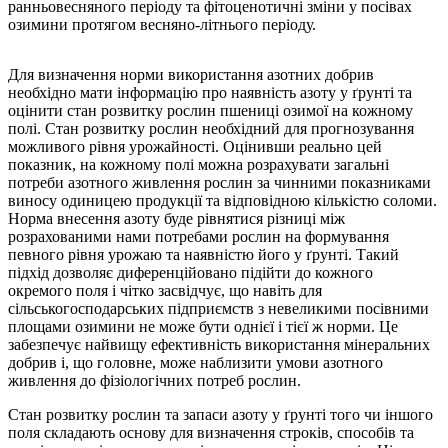
ранньовесняного періоду та фітоценотичні зміни у посівах
озимини протягом весняно-літнього періоду.
Для визначення норми використання азотних добрив
необхідно мати інформацію про наявність азоту у ґрунті та
оцінити стан розвитку рослин пшениці озимої на кожному
полі. Стан розвитку рослин необхідний для прогнозування
можливого рівня урожайності. Оцінивши реально цей
показник, на кожному полі можна розрахувати загальні
потреби азотного живлення рослин за чинними показниками
виносу одиницею продукції та відповідною кількістю соломи.
Норма внесення азоту буде рівнятися різниці між
розрахованими нами потребами рослин на формування
певного рівня урожаю та наявністю його у ґрунті. Такий
підхід дозволяє диференційовано підійти до кожного
окремого поля і чітко засвідчує, що навіть для
сільськогосподарських підприємств з невеликими посівними
площами озимини не може бути однієї і тієї ж норми. Це
забезпечує найвищу ефективність використання мінеральних
добрив і, що головне, може наблизити умови азотного
живлення до фізіологічних потреб рослин.
Стан розвитку рослин та запаси азоту у ґрунті того чи іншого
поля складають основу для визначення строків, способів та