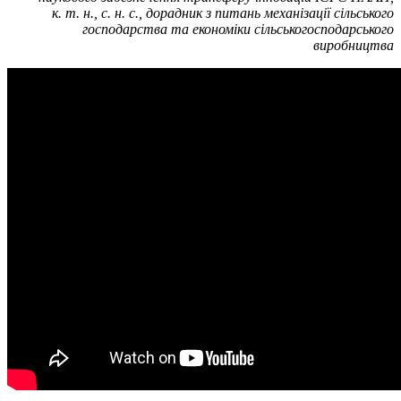
к. т. н., с. н. с., дорадник з питань механізації сільського
господарства та економіки сільськогосподарського
виробництва