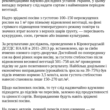
рекомендаціями науково-дослідних установ України, у цьому
випадку перевагу слід надати сортам з найменшим періодом
вегетації.
Надто зріджені посіви з густотою 100–150 нерозкущених
рослин на 1 м² при пізньому відновленні вегетації, на фоні
стрімкого підвищення температурного режиму повітря та
значних втрат вологи з верхніх шарів ґрунту, — пересівають
кукурудзою, соєю, гречкою або іншими культурами.
За результатами досліджень, проведеними в Кіровоградській
ДСГДС НААН в 2011–2013 рр. встановлено, що за сівби
ячменю озимого сорту-дворучки Достойний по попереднику
соя на фоні різних норм висіву, за густоти стеблостою після
відновлення весняної вегетації 501–758 шт./м² проведення
підсіву не дало позитивного результату. Найбільш доцільним і
економічно виправданим (урожайність зросла на 39–75%) був
підсів ячменю нормою 3,5 млн/га, коли густота стеблостою
навесні становила лише 150–270 шт./м².
Щодо насіннєвих посівів, то тут слід надзвичайно вдумливо
підходити до підсівів чи пересівів, залежно від продуктивності
та цінності сортів. Виправданими будуть навіть зріджені
насіннєві посіви.
На думку авторів, повний пересів площ озимини — це