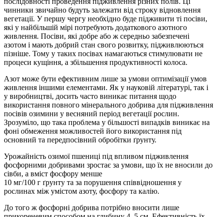
послідовності проведення підживлення різних полів. Ці
чинники звичайно будуть залежати від строку відновлення
вегетації. У першу чергу необхідно буде підживити ті посіви,
які у найбільшій мірі потребують додаткового азотного
живлення. Посіви, які добре або ж середньо забезпечені
азотом і мають добрий стан свого розвитку, підживлюються
пізніше. Тому у таких посівах намагаються стимулювати не
процеси кущіння, а збільшення продуктивності колоса.
Азот може бути ефективним лише за умови оптимізації умов
живлення іншими елементами. Як у науковій літературі, так і
у виробництві, досить часто виникає питання щодо
використання повного мінерального добрива для підживлення
посівів озимини у весняний період вегетації рослин.
Зрозуміло, що така проблема у більшості випадків виникає на
фоні обмеження можливостей його використання під
основний та передпосівний обробітки ґрунту.
Урожайність озимої пшениці під впливом підживлення
фосфорними добривами зростає за умови, що їх не вносили до
сівби, а вміст фосфору менше
10 мг/100 г ґрунту та за порушення співвідношення у
рослинах між умістом азоту, фосфору та калію.
До того ж фосфорні добрива потрібно вносити лише
прикореневим способом на глибину 4–5 см. Ефективність їх,