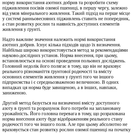
норму використання азотних добрив та розробити схему
підживлення посівів озимої пшениці, в першу чергу, залежно
від умов мінерального живлення. Такий підхід на перше місце
у системі ранньовесняних підживлень ставить не попередник,
а стан розвитку рослин та наявність доступних елементів
живлення у ґрунті.
Надто важливе значення належить нормі використання
азотних добрив. Існує кілька підходів щодо їх визначення.
Найбільш широко використовується метод за рекомендаціями
науково-дослідних установ. Норма внесення, при цьому,
встановлюється на основі проведення польових досліджень.
Головний недолік його полягає в тому, що він не враховує
реального різноманіття ґрунтової родючості та вмісту
основних елементів живлення у ґрунті того чи іншого
підприємства і є середньозваженою величиною. В одних
випадках ця норма буде завищеною, а в інших, навпаки,
заниженою.
Другий метод базується на визначенні вмісту доступного
азоту в ґрунті та розрахунок його потреби на заплановану
урожайність. Його головна перевага в тому, що розрахована
норма внесення азоту буде відображенням реального стану
родючості того чи іншого поля. Але при цьому абсолютно не
враховується стан розвитку рослин озимої пшениці на початку