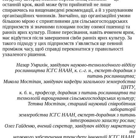
останній крок, який може бути прийнятий не лише
спираючись на вищенаведені рекомендації, а й з урахуванням
організаційних чинників. Звичайно, що організаційні умови
більшою мірою є сприятливими для сільськогосподарських
підприємств зі значними площами посіву озимої пшениці та
ранніх ярих культур. Повне пересівання, навіть ячменем ярим,
має відбутися після завершення сівби ранніх ярих культур. За
такого підходу у цих підприємств з’являється ще певний
проміжок часу, щоб справді переконатися у правильності
ухваленого рішення.
Назар Умрихін, завідувач науково-технологічного відділу
рослинництва ІСГС НААН, к. с.-г. н., експерт-дорадник з
питань рослинництва;
Микола Мостіпан, завідувач кафедри загального землеробства
ЦНТУ,
к. б. н., професор, дорадник з питань рослинництва та
технологій вирощування сільськогосподарських культур;
Тетяна Мостіпан, старший науковий співробітник
лабораторії
землеробства ІСГС НААН, експерт-дорадник з питань
інтегрованого захисту рослин;
Олег Гайденко, вчений секретар, завідувач відділу маркетингу
та
наукового забезпечення трансферу інновацій ІСГС НААН,