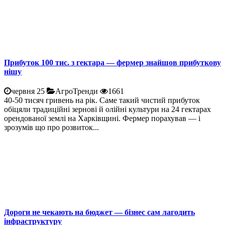
Прибуток 100 тис. з гектара — фермер знайшов прибуткову
нішу
червня 25
АгроТренди
1661
40-50 тисяч гривень на рік. Саме такий чистий прибуток
обіцяли традиційні зернові й олійні культури на 24 гектарах
орендованої землі на Харківщині. Фермер порахував — і
зрозумів що про розвиток...
Дороги не чекають на бюджет — бізнес сам лагодить
інфраструктуру