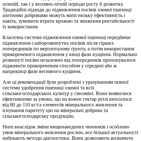
осінній, так і у весняно-літній періоди росту й розвитку.
Традиційні підходи до підживлення посівів озимої пшениці
азотними добривами можуть мати низьку ефективність і
навіть, зумовити втрати врожаю та зниження рентабельності
їх використання.
Класична система підживлення озимої пшениці передбачає
підживлення слаборозвинутих посівів після гірших
попередників по мерзлоталому ґрунту, а потім використання
прикореневого підживлення у кінці фази кущіння. Нормально
розвинуті посіви незалежно від попередників пропонувалося
підживити прикореневим способом у середині або ж
наприкінці фази весняного кущіння.
Але ці рекомендації були розроблені з урахуванням певної
системи удобрення пшениці озимої та всіх
сільськогосподарських культур у сівозміні. Вони виявилися
ефективними за умови, що на кожен гектар ріллі вносилося
від 80 до 110 кг/га елементів мінерального живлення та
існування паритету цін на мінеральні добрива та
сільськогосподарську продукцію.
Нині внаслідок зміни вищенаведених чинників і особливо
умов мінерального живлення рослин, все більшої актуальності
набувають методи діагностики. Вони дозволяють визначити