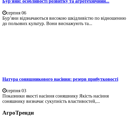
Бур'яни: особливості розвитку та агротехнічний...
серпня 06
Бур’яни відзначаються високою шкідливістю по відношенню
до польових культур. Вони виснажують та...
Натура соняшникового насіння: резерв прибутковості
серпня 03
Показники якості насіння соняшнику Якість насіння
соняшнику визначає сукупність властивостей,...
АгроТренди