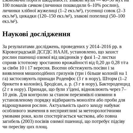
100 помахів сачком (личинки пошкодили 6–10% рослин),
личинки хлібної жужелиці (1–2 екз./м²), гусениці совок (2–3
екз./м²), цикадки (120–150 екз./м²), злакові попелиці (50–100
екз./м²).
Наукові дослідження
За результатами досліджень, проведених у 2014–2016 рр. в
Кіровоградській ДСГДС НААН, установлено, що захист
рослин пшениці озимої від шкідників у фазі 1–2 листки
сприяв істотному зростанню врожайності від 0,20 до 0,28 т/га
за сівби 10 і 17 вересня. Восени обстежують посіви і за
виявлення мишоподібних гризунів (три і більше колоній на 1
га) застосовують принади Роденфос (3 г в нору), Шторм (1–2
брикети в колонію), Бродісан, а. р. (3 г в нору), Бактероденцид
(2 г в нору). Принади, що були з’їдені, відновлюють через 7–
10 днів. Для контролю за станом перезимівлі озимини в
установленому порядку відбирають моноліти або проби для
відрощування рослин. Актуальність цього заходу набуває
особливого значення в несприятливі за метеорологічними
умовами роки, коли спостерігається часткова, або повна
загибель (2003) посівів озимої пшениці, що потребує підсіву
чи пересіву цих площ.