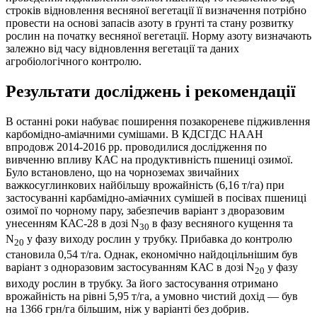
строків відновлення весняної вегетації її визначення потрібно
провести на основі запасів азоту в ґрунті та стану розвитку
рослин на початку весняної вегетації. Норму азоту визначають
залежно від часу відновлення вегетації та даних
агробіологічного контролю.
Результати досліджень і рекомендації
В останні роки набуває поширення позакореневе підживлення
карбомідно-аміачними сумішами. В КДСГДС НААН
впродовж 2014-2016 рр. проводилися дослідження по
вивченню впливу КАС на продуктивність пшениці озимої.
Було встановлено, що на чорноземах звичайних
важкосуглинкових найбільшу врожайність (6,16 т/га) при
застосуванні карбамідно-аміачних сумішей в посівах пшениці
озимої по чорному пару, забезпечив варіант з дворазовим
унесенням КАС-28 в дозі N
в фазу весняного кущення та
30
N
у фазу виходу рослин у трубку. Прибавка до контролю
20
становила 0,54 т/га. Однак, економічно найдоцільнішим був
варіант з одноразовим застосуванням КАС в дозі N
у фазу
20
виходу рослин в трубку. За його застосування отримано
врожайність на рівні 5,95 т/га, а умовно чистий дохід — був
на 1366 грн/га більшим, ніж у варіанті без добрив.