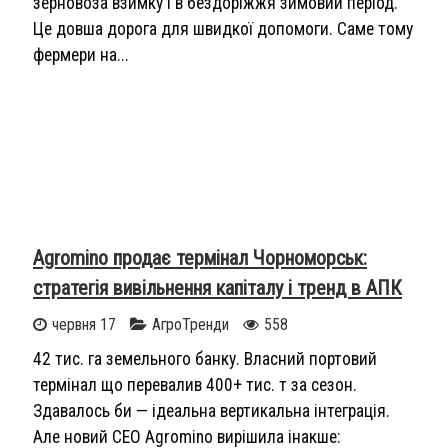
зерновоза взимку і в бездоріжжя зимовий період.
Це довша дорога для швидкої допомоги. Саме тому
фермери на...
Agromino продає термінал Чорноморськ:
стратегія вивільнення капіталу і тренд в АПК
червня 17
АгроТренди
558
42 тис. га земельного банку. Власний портовий
термінал що перевалив 400+ тис. т за сезон.
Здавалось би — ідеальна вертикальна інтеграція.
Але новий CEO Agromino вирішила інакше: