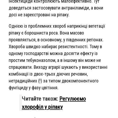
інсектициди контролюють малоефективно. Тут
доведеться застосовувати антраніламіди, а вони
досі не зареєстровані на ріпаку.
Однією із проблемних хвороб наприкінці вегетації
ріпаку є борошниста роса. Вона масово
проявляється, в основному, у південних регіонах.
Хвороба швидко набирає резистентності. Тому в
одному господарстві можна досягти ефекту із
простим тебуконазолом, а в іншому він може не
спрацювати. Виходу аграрії шукають у використанні
комбінації із двох-трьох діючих речовин,
нетрадиційних (!) за типом двокомпонентного
фунгіциду у фазу цвітіння.
Читайте також:
Регулюємо
хлорофіл у ріпаку