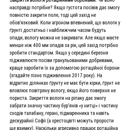
насправді потрібне? Якщо густота посівів дає змогу
повністю закрити поле, тоді цей захід не
обов’язковий. Коли агроном впевнений, що вологи у
ґрунті достатньо і найближчим часом будуть
опади, вологу можна не закривати. Але якщо маєте
менше ніж 400 мм опадів за рік, цей захід потрібно
зробити стандартом. Якщо у середині березня
підживлюєте посіви гранульованими добривами,
краще заробити їх за допомогою ротаційної борони
(згадайте пізнє підживлення 2017 року). На
відритих ділянках ґрунту не має бути кірки, ґрунт не
вловлює повітряну вологу, якщо його поверхня не
пориста. Закриття вологи на ріпаку дає змогу
забрати значну частину бур’янів «у нитці» і частину
сходів талабану, герані, підмаренника та навіть
дескурайнії Софії (а хрестоцвіті можуть прорости
ще взимку). Наскільки агресивно працює ротаційна