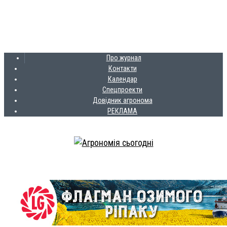
Про журнал
Контакти
Календар
Спецпроекти
Довідник агронома
РЕКЛАМА