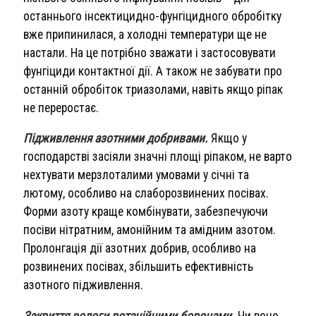
останнього інсектицидно-фунгіцидного обробітку
вже припинилася, а холодні температури ще не
настали. На це потрібно зважати і застосовувати
фунгіциди контактної дії. А також не забувати про
останній обробіток триазолами, навіть якщо ріпак
не переростає.
Підживлення азотними добривами.
Якщо у
господарстві засіяли значні площі ріпаком, не варто
нехтувати мерзлоталими умовами у січні та
лютому, особливо на слаборозвинених посівах.
Форми азоту краще комбінувати, забезпечуючи
посіви нітратним, амонійним та амідним азотом.
Пролонгація дії азотних добрив, особливо на
розвинених посівах, збільшить ефективність
азотного підживлення.
Закриття вологи ротаційними боронами.
Чи воно