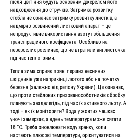
після цвітіння будуть основним джерелом його
надходження до стручків. Затримка розвитку
стебла не означає затримку розвитку листків, а
надмірно розвинений листковий апарат – це
непродуктивне використання азоту і збільшення
транспіраційного коефіцієнта. Особливо на
перерослих рослинах, що не втратили ані листочка
під час теплої зими.
Тепла зима сприяє появі перших весняних
шкідників уже наприкінці лютого або на початку
березня (залежно від регіону України). Це означає,
що проти стеблових прихованохоботників обробку
планують заздалегідь, під час їх активного льоту. А
тоді – як їх моніторити? Вода у жовтих чашках
уночі замерзає, а вдень температура може сягати
18 °С. Треба оновлювати воду зранку, коли
настають плюсові температури, орієнтуватися на