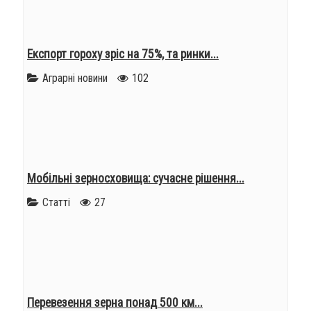
Експорт гороху зріс на 75%, та ринки...
Аграрні новини
102
Мобільні зерносховища: сучасне рішення...
Статті
27
Перевезення зерна понад 500 км...