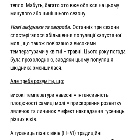
тепло. Мабуть, багато хто вже обпікся на цьому
минулого або нинішнього сезону.
Нові шкідники та хвороби.
Останніх три сезони
спостерігалося збільшення популяції капустяної
молі, що також пов’язано з високими
температурами у квітні – травні. Цього року погода
була прохолодною, завдяки цьому популяція
шкідника зменшилася.
Але треба розуміти, що:
високі температури навесні = інтенсивність
плодючості самиці молі = прискорення розвитку
лялечок та личинок = ефект накладання гусениць
різних віків.
А гусениць пізніх віків (ІІІ–VI) традиційні