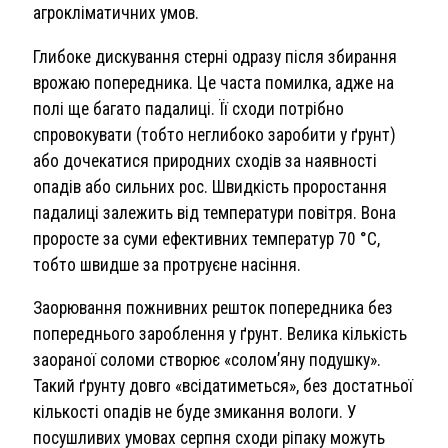
агрокліматичних умов.
Глибоке дискування стерні одразу після збирання
врожаю попередника. Це часта помилка, адже на
полі ще багато падалиці. Її сходи потрібно
спровокувати (тобто неглибоко заробити у ґрунт)
або дочекатися природних сходів за наявності
опадів або сильних рос. Швидкість проростання
падалиці залежить від температури повітря. Вона
проросте за суми ефективних температур 70 °С,
тобто швидше за протруєне насіння.
Заорювання пожнивних решток попередника без
попереднього зароблення у ґрунт. Велика кількість
заораної соломи створює «солом’яну подушку».
Такий ґрунту довго «всідатиметься», без достатньої
кількості опадів не буде змикання вологи. У
посушливих умовах серпня сходи ріпаку можуть