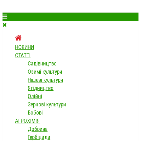
НОВИНИ
СТАТТІ
Садівництво
Озимі культури
Нішеві культури
Ягідництво
Олійні
Зернові культури
Бобові
АГРОХІМІЯ
Добрива
Гербіциди