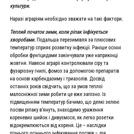
культури.
Наразі аграріям необхідно зважати на такі фактори.
Теплий початок зими, коли ріпак інфікується
хворобами.
Подальша перезимівля за плюсових
температур сприяє розвитку інфекції. Раніше осінні
обробки фунгіцидами закінчували уже наприкінці
жовтня. Навесні аграрії контролювали сіру та
фузаріозну гнилі, фомоз за допомогою препаратів
на основі карбендазиму і триазолів. Досвід
останніх років свідчить, що за умов теплої
малосніжної зими робити це вже запізно. Із
підвищенням температур бачимо, що деякі зелені
посіви ріпаку в’януть, знаходимо ураження
кореневих шийок і дивуємося, як легко розетки
відокремлюються від кореня. Це – наслідки
пізнього осіннього інфікування посівів – дія