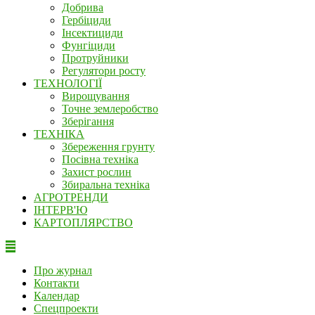
Добрива
Гербіциди
Інсектициди
Фунгіциди
Протруйники
Регулятори росту
ТЕХНОЛОГІЇ
Вирощування
Точне землеробство
Зберігання
ТЕХНІКА
Збереження грунту
Посівна техніка
Захист рослин
Збиральна техніка
АГРОТРЕНДИ
ІНТЕРВ'Ю
КАРТОПЛЯРСТВО
Про журнал
Контакти
Календар
Спецпроекти