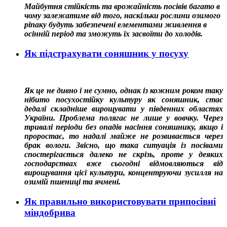
Майбутня стійкість та врожайність посівів багато в
чому залежатиме від того, наскільки рослини озимого
ріпаку будуть забезпечені елементами живлення в
осінній період та зможуть їх засвоїти до холодів.
Як підстрахувати соняшник у посуху
Як це не дивно і не сумно, однак із кожним роком таку
нібито посухостійку культуру як соняшник, стає
дедалі складніше вирощувати у південних областях
України. Проблема полягає не лише у вовчку. Через
тривалі періоди без опадів насіння соняшнику, якщо і
проростає, то надалі майже не розвивається через
брак вологи. Звісно, що така ситуація із посівами
спостерігається далеко не скрізь, проте у деяких
господарствах вже сьогодні відмовляються від
вирощування цієї культури, концентруючи зусилля на
озимій пшениці та ячмені.
Як правильно використовувати припосівні
міндобрива