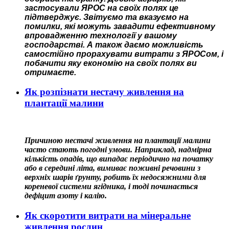
застосували ЯРОС на своїх полях це
підтверджує. Звітуємо та вказуємо на
помилки, які можуть завадити ефективному
впровадженню технології у вашому
господарстві. А також даємо можливість
самостійно прорахувати витрати з ЯРОСом, і
побачити яку економію на своїх полях ви
отримаєте.
Як розпізнати нестачу живлення на
плантації малини
Причиною нестачі живлення на плантації малини
часто стають погодні умови. Наприклад, надмірна
кількість опадів, що випадає періодично на початку
або в середині літа, вимиває поживні речовини з
верхніх шарів ґрунту, робить їх недосяжними для
кореневої системи ягідника, і тоді починається
дефіцит азоту і калію.
Як скоротити витрати на мінеральне
живлення рослин