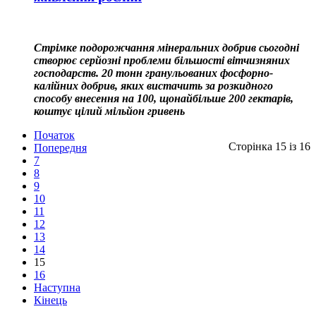
Стрімке подорожчання мінеральних добрив сьогодні
створює серйозні проблеми більшості вітчизняних
господарств. 20 тонн гранульованих фосфорно-
калійних добрив, яких вистачить за розкидного
способу внесення на 100, щонайбільше 200 гектарів,
коштує цілий мільйон гривень
Початок
Сторінка 15 із 16
Попередня
7
8
9
10
11
12
13
14
15
16
Наступна
Кінець