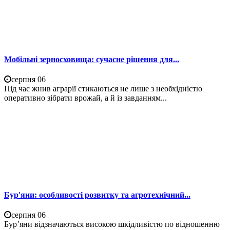
Мобільні зерносховища: сучасне рішення для...
серпня 06
Під час жнив аграрії стикаються не лише з необхідністю
оперативно зібрати врожай, а й із завданням...
Бур'яни: особливості розвитку та агротехнічний...
серпня 06
Бур’яни відзначаються високою шкідливістю по відношенню