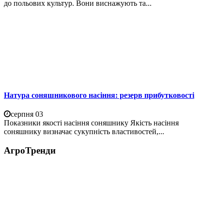
до польових культур. Вони виснажують та...
Натура соняшникового насіння: резерв прибутковості
серпня 03
Показники якості насіння соняшнику Якість насіння
соняшнику визначає сукупність властивостей,...
АгроТренди