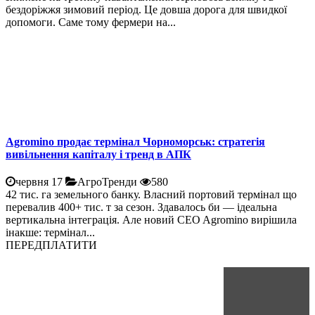
бездоріжжя зимовий період. Це довша дорога для швидкої
допомоги. Саме тому фермери на...
Agromino продає термінал Чорноморськ: стратегія
вивільнення капіталу і тренд в АПК
червня 17
АгроТренди
580
42 тис. га земельного банку. Власний портовий термінал що
перевалив 400+ тис. т за сезон. Здавалось би — ідеальна
вертикальна інтеграція. Але новий CEO Agromino вирішила
інакше: термінал...
ПЕРЕДПЛАТИТИ