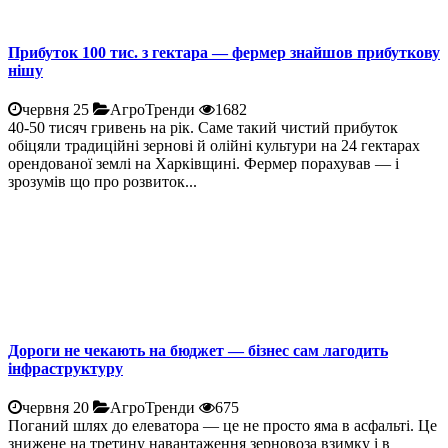
Прибуток 100 тис. з гектара — фермер знайшов прибуткову
нішу
червня 25
АгроТренди
1682
40-50 тисяч гривень на рік. Саме такий чистий прибуток
обіцяли традиційні зернові й олійні культури на 24 гектарах
орендованої землі на Харківщині. Фермер порахував — і
зрозумів що про розвиток...
Дороги не чекають на бюджет — бізнес сам лагодить
інфраструктуру
червня 20
АгроТренди
675
Поганий шлях до елеватора — це не просто яма в асфальті. Це
знижене на третину навантаження зерновоза взимку і в