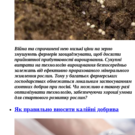
Війна та спричинені нею низькі ціни на зерно
змушують фермерів заощаджувати, щоб досягти
прийнятної прибутковості вирощування. Сукупні
витрати на технологію вирощування безпосередньо
залежать від ефективно прорахованого мінерального
живлення рослин. Тому у багатьох фермерських
господарствах обмежаться локальним застосуванням
азотних добрив при посіві. Чи можливо в такому разі
оптимізувати технологію, забезпечуючи хороші умови
для стартового розвитку рослин?
Як правильно вносити калійні добрива