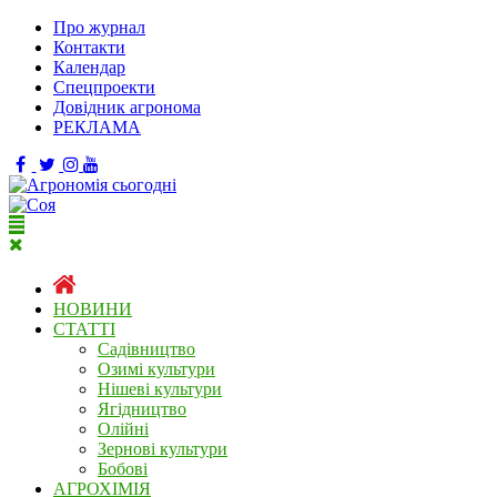
Про журнал
Контакти
Календар
Спецпроекти
Довідник агронома
РЕКЛАМА
НОВИНИ
СТАТТІ
Садівництво
Озимі культури
Нішеві культури
Ягідництво
Олійні
Зернові культури
Бобові
АГРОХІМІЯ