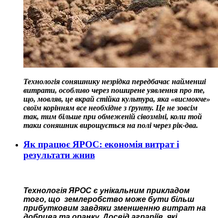
Технологія соняшнику незрідка передбачає найменші
витрати, особливо через поширене уявлення про те,
що, мовляв, це вкрай стійка культура, яка «висмокче»
своїм корінням все необхідне з ґрунту. Це не зовсім
так, тим більше при обмеженій сівозміні, коли той
таки соняшник вирощується на полі через рік-два.
Як працює ЯРОС: економія витрат і
результати жнив
Технологія ЯРОС є унікальним прикладом
того, що землеробство може бути більш
прибутковим завдяки зменшенню витрат на
добрива та оранку. Досвід аграріїв, які