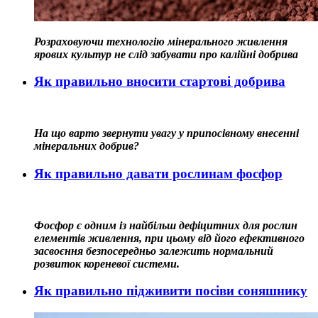
Розраховуючи технологію мінерального живлення
ярових культур не слід забувати про калійні добрива
Як правильно вносити стартові добрива
На що варто звернути увагу у припосівному внесенні
мінеральних добрив?
Як правильно давати рослинам фосфор
Фосфор є одним із найбільш дефіцитних для рослин
елементів живлення, при цьому від його ефективного
засвоєння безпосередньо залежить нормальний
розвиток кореневої системи.
Як правильно підживити посіви соняшнику