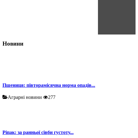
Новини
Пшениця: півторамісячна норма опадів...
Аграрні новини
277
Ріпак: за ранньої сівби густоту...