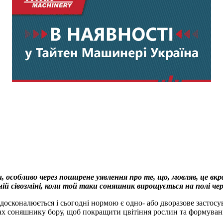
особливо через поширене уявлення про те, що, мовляв, це вкра
ій сівозміні, коли той таки соняшник вирощується на полі чере
осконалюється і сьогодні нормою є одно- або дворазове застосу
вах соняшнику бору, щоб покращити цвітіння рослин та формуванн