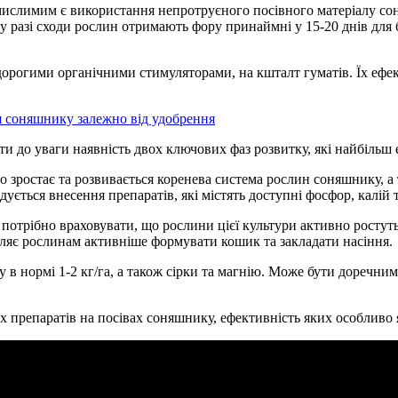
емислимим є використання непротруєного посівного матеріалу со
 разі сходи рослин отримають фору принаймні у 15-20 днів для 
дорогими органічними стимуляторами, на кшталт гуматів. Їх ефе
 соняшнику залежно від удобрення
яти до уваги наявність двох ключових фаз розвитку, які найбіль
но зростає та розвивається коренева система рослин соняшнику, а
дується внесення препаратів, які містять доступні фосфор, калій т
) потрібно враховувати, що рослини цієї культури активно росту
оляє рослинам активніше формувати кошик та закладати насіння.
у в нормі 1-2 кг/га, а також сірки та магнію. Може бути доречни
х препаратів на посівах соняшнику, ефективність яких особливо 