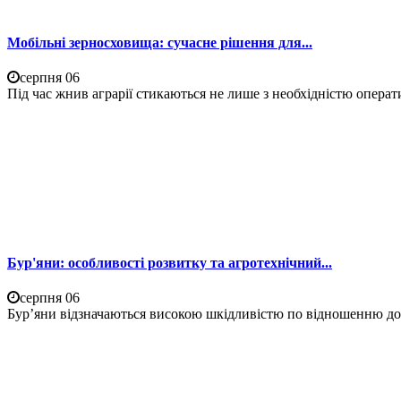
Мобільні зерносховища: сучасне рішення для...
серпня 06
Під час жнив аграрії стикаються не лише з необхідністю операти
Бур'яни: особливості розвитку та агротехнічний...
серпня 06
Бур’яни відзначаються високою шкідливістю по відношенню до 