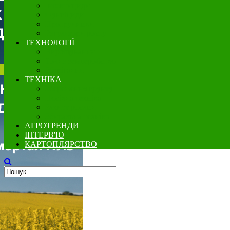
Інсектициди
Фунгіциди
Протруйники
Регулятори росту
ТЕХНОЛОГІЇ
Вирощування
Точне землеробство
Зберігання
ТЕХНІКА
Збереження грунту
Посівна техніка
Захист рослин
Збиральна техніка
АГРОТРЕНДИ
ІНТЕРВ'Ю
КАРТОПЛЯРСТВО