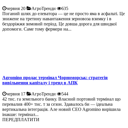
червня 20
АгроТренди
635
Поганий шлях до елеватора — це не просто яма в асфальті. Це
знижене на третину навантаження зерновоза взимку і в
бездоріжжя зимовий період. Це довша дорога для швидкої
допомоги. Саме тому фермери на...
Agromino продає термінал Чорноморськ: стратегія
вивільнення капіталу і тренд в АПК
червня 17
АгроТренди
544
42 тис. га земельного банку. Власний портовий термінал що
перевалив 400+ тис. т за сезон. Здавалось би — ідеальна
вертикальна інтеграція. Але новий CEO Agromino вирішила
інакше: термінал...
ПЕРЕДПЛАТИТИ