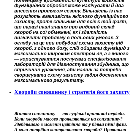
потенціалу врожайності культури кількість
фунгіцидних обробок може налічувати й два
внесення протягом сезону. Більшість із нас
розуміють важливість якісного фунгіцидного
захисту, проте спільним для всіх є той факт,
що наразі наші знання про видовий склад
хвороб на сої обмежені, як і здатність
визначити проблему в польових умовах. З
огляду на це при побудові схеми захисту від
хвороб, з одного боку, слід обирати фунгіцид з
максимально широким спектром дії, а з іншого
— користуватися послугами спеціалізованих
лабораторій для діагностування збудника, що
спричинив ураження, аби надалі за потреби
скоригувати схему захисту задля досягнення
максимального результату.
Хвороби соняшнику і стратегія його захисту
Життя соняшнику — то суцільні критичні періоди.
Коли хвороби масово проявляються на соняшнику?
Здебільшого в момент цвітіння та у більш пізні фази.
А коли потрібно контролювати хвороби? Правильно