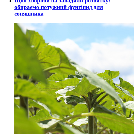
Щоб хвороби на завадили розвитку:
обираємо потужний фунгіцид для
соняшника