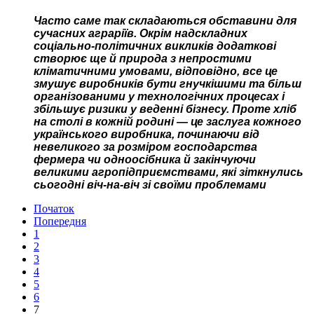
Часто саме так складаються обставини для
сучасних аграріїв. Окрім надскладних
соціально-політичних викликів додаткові
створює ще й природа з непростими
кліматичними умовами, відповідно, все це
змушує виробників бути гнучкішими та більш
організованими у технологічних процесах і
збільшує ризики у веденні бізнесу. Проте хліб
на столі в кожній родині — це заслуга кожного
українського виробника, починаючи від
невеликого за розміром господарства
фермера чи одноосібника й закінчуючи
великими агропідприємствами, які зіткнулись
сьогодні віч-на-віч зі своїми проблемами
Початок
Попередня
1
2
3
4
5
6
7