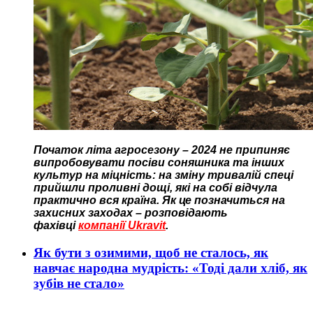
Початок літа агросезону – 2024 не припиняє
випробовувати посіви соняшника та інших
культур на міцність: на зміну тривалій спеці
прийшли проливні дощі, які на собі відчула
практично вся країна. Як це позначиться на
захисних заходах – розповідають
фахівці
компанії Ukravit
.
Як бути з озимими, щоб не сталось, як
навчає народна мудрість: «Тодi дали хлiб, як
зубiв не стало»