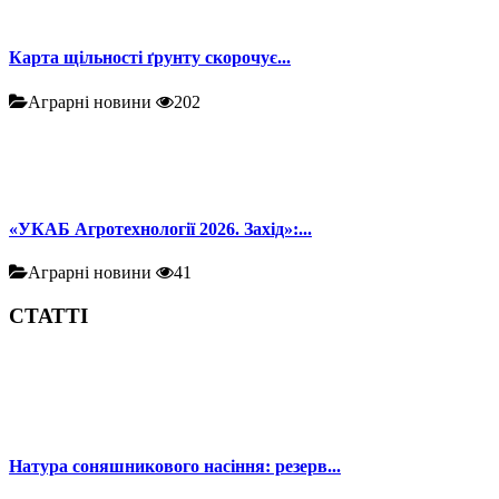
Карта щільності ґрунту скорочує...
Аграрні новини
202
«УКАБ Агротехнології 2026. Захід»:...
Аграрні новини
41
СТАТТІ
Натура соняшникового насіння: резерв...