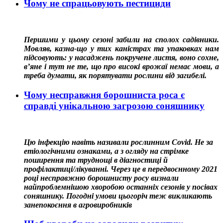
Чому не спрацьовують пестициди
Першими у цьому сезоні забили на сполох садівники.
Мовляв, казна-що у тих каністрах та упаковках нам
підсовують: у насаджень покручене листя, воно сохне,
в’яне і тут не те, що про високі врожаї немає мови, а
треба думати, як порятувати рослини від загибелі.
Чому несправжня борошниста роса є
справді унікальною загрозою соняшнику
Цю інфекцію навіть називали рослинним Covid. Не за
етіологічними ознаками, а з огляду на стрімке
поширення та труднощі в діагностиці й
профілактиці/лікуванні. Через це в передвоєнному 2021
році несправжню борошнисту росу визнали
найпроблемнішою хворобою останніх сезонів у посівах
соняшнику. Погодні умови цьогоріч теж викликають
занепокоєння в агровиробників