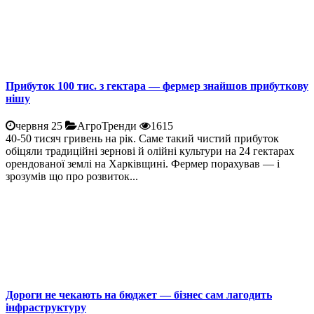
Прибуток 100 тис. з гектара — фермер знайшов прибуткову
нішу
червня 25
АгроТренди
1615
40-50 тисяч гривень на рік. Саме такий чистий прибуток
обіцяли традиційні зернові й олійні культури на 24 гектарах
орендованої землі на Харківщині. Фермер порахував — і
зрозумів що про розвиток...
Дороги не чекають на бюджет — бізнес сам лагодить
інфраструктуру