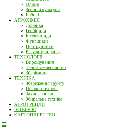
Олійні
Зернові культури
Бобові
АГРОХІМІЯ
Добрива
Гербіциди
Інсектициди
Фунгіциди
Протруйники
Регулятори росту
ТЕХНОЛОГІЇ
Вирощування
Точне землеробство
Зберігання
ТЕХНІКА
Збереження грунту
Посівна техніка
Захист рослин
Збиральна техніка
АГРОТРЕНДИ
ІНТЕРВ'Ю
КАРТОПЛЯРСТВО