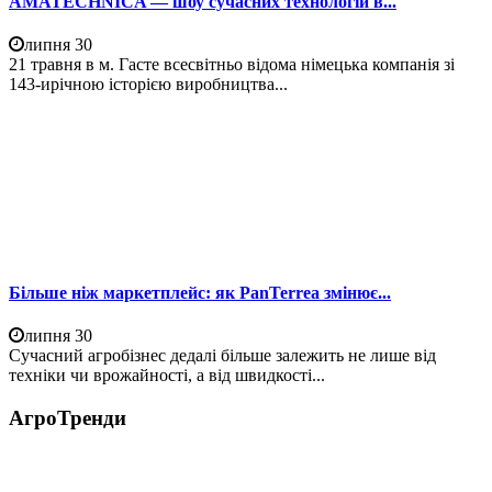
AMATECHNICA — шоу сучасних технологій в...
липня 30
21 травня в м. Гасте всесвітньо відома німецька компанія зі
143-ирічною історією виробництва...
Більше ніж маркетплейс: як PanTerrea змінює...
липня 30
Сучасний агробізнес дедалі більше залежить не лише від
техніки чи врожайності, а від швидкості...
АгроТренди