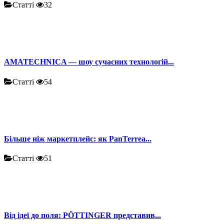
Статті
32
AMATECHNICA — шоу сучасних технологій...
Статті
54
Більше ніж маркетплейс: як PanTerrea...
Статті
51
Від ідеї до поля: PÖTTINGER представив...