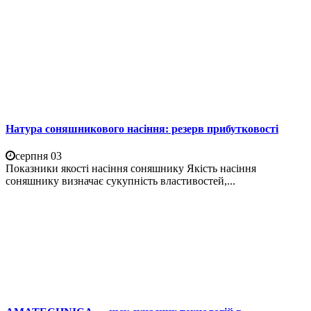
Натура соняшникового насіння: резерв прибутковості
серпня 03
Показники якості насіння соняшнику Якість насіння
соняшнику визначає сукупність властивостей,...