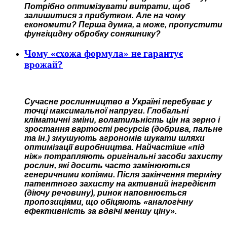
Потрібно оптимізувати витрати, щоб
залишитися з прибутком. Але на чому
економити? Перша думка, а може, пропустити
фунгіцидну обробку соняшнику?
Чому «схожа формула» не гарантує
врожай?
Сучасне рослинництво в Україні перебуває у
точці максимальної напруги. Глобальні
кліматичні зміни, волатильність цін на зерно і
зростання вартості ресурсів (добрива, пальне
та ін.) змушують агрономів шукати шляхи
оптимізації виробництва. Найчастіше «під
ніж» потрапляють оригінальні засоби захисту
рослин, які досить часто замінюються
генеричними копіями. Після закінчення терміну
патентного захисту на активний інгредієнт
(діючу речовину), ринок наповнюється
пропозиціями, що обіцяють «аналогічну
ефективність за вдвічі меншу ціну».