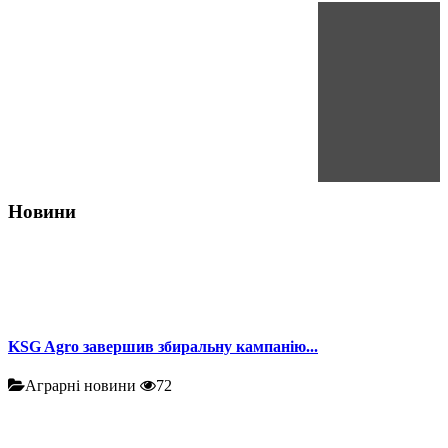
Новини
KSG Agro завершив збиральну кампанію...
Аграрні новини
72