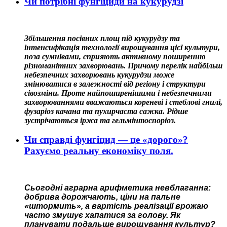
Чи потрібні фунгіциди на кукурудзі
Збільшення посівних площ під кукурудзу та
інтенсифікація технології вирощування цієї культури,
поза сумнівами, сприяють активному поширенню
різноманітних захворювань. Причому перелік найбільш
небезпечних захворювань кукурудзи може
змінюватися в залежності від регіону і структури
сівозміни. Проте найпоширенішими і небезпечними
захворюваннями вважаються кореневі і стеблові гнилі,
фузаріоз качана та пухирчаста сажка. Рідше
зустрічаються іржа та гельмінтоспоріоз.
Чи справді фунгіцид — це «дорого»?
Рахуємо реальну економіку поля.
Сьогодні аграрна арифметика невблаганна:
добрива дорожчають, ціни на пальне
«штормить», а вартість реалізації врожаю
часто змушує хапатися за голову. Як
планувати подальше вирощування культур?