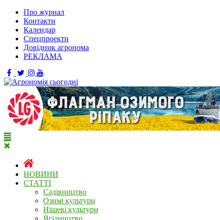
Про журнал
Контакти
Календар
Спецпроекти
Довідник агронома
РЕКЛАМА
НОВИНИ
СТАТТІ
Садівництво
Озимі культури
Нішеві культури
Ягідництво