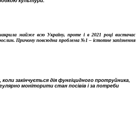
робкою культури.
 накрила майже всю Україну, проте і в 2021 році вистачає
 рослин. Причому повсюдна проблема №1 – істотне запізнення
, коли закінчується дія фунгіцидного протруйника,
улярно моніторити стан посівів і за потреби