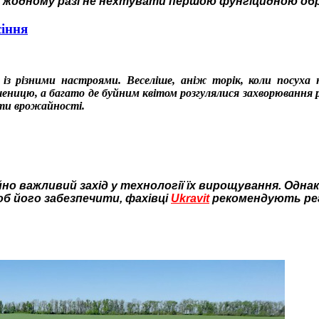
у жодному разі не нехтувати першою фунгіцидною об
сіння
 із різними настроями. Веселіше, аніж торік, коли посуха
шеницю, а багато де буйним квітом розгулялися захворювання
ати врожайності.
но важливий захід у технології їх вирощування. Однак
 його забезпечити, фахівці
Ukravit
рекомендують рег