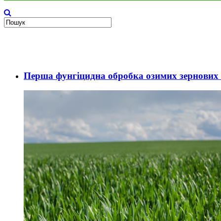
Перша фунгіцидна обробка озимих зернових