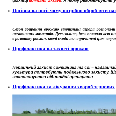
фахівці
компанії Ukravit
. А тому рекомендують 
Посівна на носі: чому потрібно обробляти на
Сезон збирання врожаю вітчизняні аграрії розпочали
негативних моментів. Десь залило, десь поклало всю п
в розвитку рослин, кволі сходи та спричинені цим втр
Профілактика на захисті врожаю
Первинний захист соняшника та сої – надзвичай
культури потребують подальшого захисту. Щоб
застосовувати відповідні препарати.
Профілактика та лікування хвороб зернових