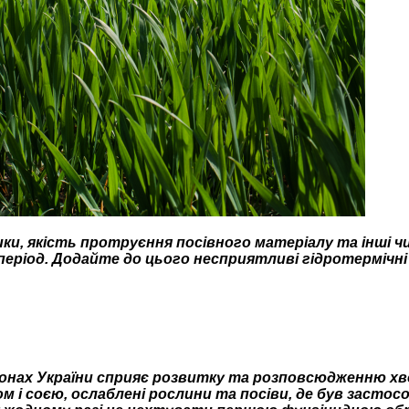
ки, якість протруєння посівного матеріалу та інші чи
еріод. Додайте до цього несприятливі гідротермічні
нах України сприяє розвитку та розповсюдженню хворо
м і соєю, ослаблені рослини та посіви, де був засто