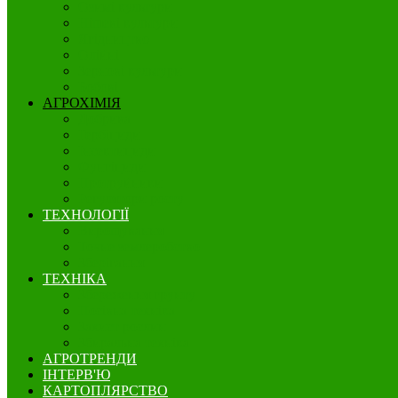
Озимі культури
Нішеві культури
Ягідництво
Олійні
Зернові культури
Бобові
АГРОХІМІЯ
Добрива
Гербіциди
Інсектициди
Фунгіциди
Протруйники
Регулятори росту
ТЕХНОЛОГІЇ
Вирощування
Точне землеробство
Зберігання
ТЕХНІКА
Збереження грунту
Посівна техніка
Захист рослин
Збиральна техніка
АГРОТРЕНДИ
ІНТЕРВ'Ю
КАРТОПЛЯРСТВО