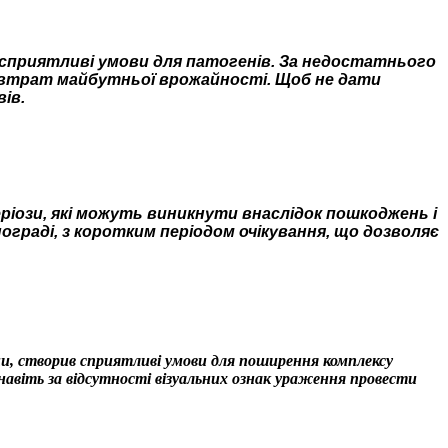
приятливі умови для патогенів. За недостатнього
 втрат майбутньої врожайності. Щоб не дати
ів.
іози, які можуть виникнути внаслідок пошкоджень і
ограді, з коротким періодом очікування, що дозволяє
їни, створив сприятливі умови для поширення комплексу
навіть за відсутності візуальних ознак ураження провести