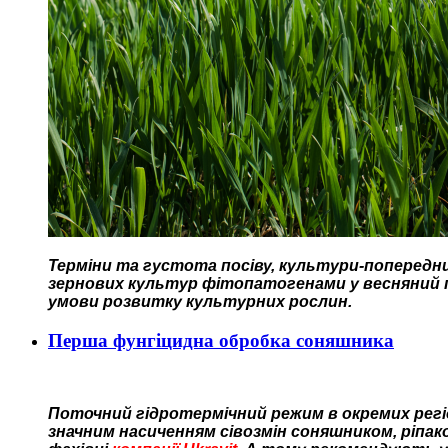
Терміни та густота посіву, культури-попередни
зернових культур фітопатогенами у весняний п
умови розвитку культурних рослин.
Перша фунгіцидна обробка соняшника
Поточний гідротермічний режим в окремих регіо
значним насиченням сівозмін соняшником, ріпако