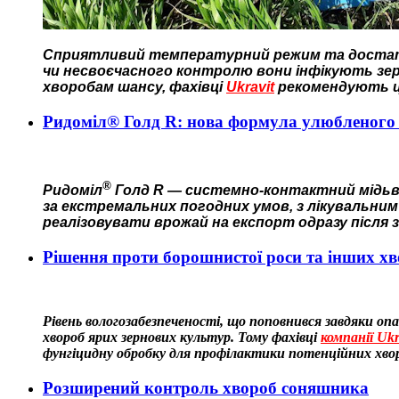
Сприятливий температурний режим та достатн
чи несвоєчасного контролю вони інфікують зе
хворобам шансу, фахівці
Ukravit
рекомендують ці
Ридоміл® Голд R: нова формула улюбленого
®
Ридоміл
Голд R — системно-контактний мідьвм
за екстремальних погодних умов, з лікувальним
реалізовувати врожай на експорт одразу після 
Рішення проти борошнистої роси та інших хв
Рівень вологозабезпеченості, що поповнився завдяки оп
хвороб ярих зернових культур. Тому фахівці
компанії Ukr
фунгіцидну обробку для профілактики потенційних хвор
Розширений контроль хвороб соняшника