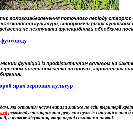
є вологозабезпечення поточного періоду створює с
рнові колосові культури, створюючи ризик суттєвих
єї весни не нехтувати фунгіцидними обробками посів
 фунгіциду
існий фунгіцид із профілактичним впливом на бактер
 ефектом проти ооміцетів на овочах, картоплі та вин
збирання.
ороб ярих зернових культур
адам, які останнім часом випали майже по всій території кра
avit
рекомендують тримати руку «на пульсі» ситуації в полі й 
об, а також лікування, якщо перші симптоми наявні.