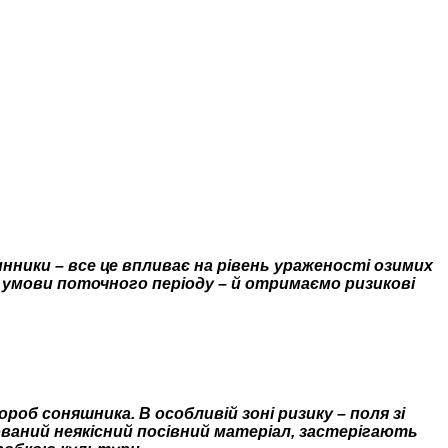
нники – все це впливає на рівень ураженості озимих
 умови поточного періоду – й отримаємо ризикові
б соняшника. В особливій зоні ризику – поля зі
сований неякісний посівний матеріал, застерігають