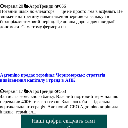
червня 20
АгроТренди
656
Поганий шлях до елеватора — це не просто яма в асфальті. Це
знижене на третину навантаження зерновоза взимку і в
бездоріжжя зимовий період. Це довша дорога для швидкої
допомоги. Саме тому фермери на...
Agromino продає термінал Чорноморськ: стратегія
вивільнення капіталу і тренд в АПК
червня 17
АгроТренди
563
42 тис. га земельного банку. Власний портовий термінал що
перевалив 400+ тис. т за сезон. Здавалось би — ідеальна
вертикальна інтеграція. Але новий CEO Agromino вирішила
інакше: термінал...