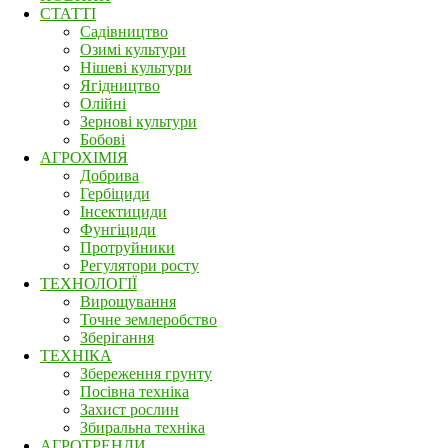
СТАТТІ
Садівництво
Озимі культури
Нішеві культури
Ягідництво
Олійні
Зернові культури
Бобові
АГРОХІМІЯ
Добрива
Гербіциди
Інсектициди
Фунгіциди
Протруйники
Регулятори росту
ТЕХНОЛОГІЇ
Вирощування
Точне землеробство
Зберігання
ТЕХНІКА
Збереження грунту
Посівна техніка
Захист рослин
Збиральна техніка
АГРОТРЕНДИ