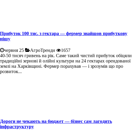
Прибуток 100 тис. з гектара — фермер знайшов прибуткову
нішу
червня 25
АгроТренди
1657
40-50 тисяч гривень на рік. Саме такий чистий прибуток обіцяли
традиційні зернові й олійні культури на 24 гектарах орендованої
землі на Харківщині. Фермер порахував — і зрозумів що про
розвиток...
Дороги не чекають на бюджет — бізнес сам лагодить
інфраструктуру