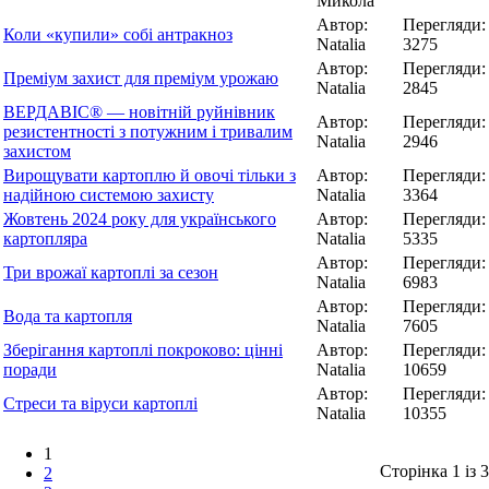
Микола
Автор:
Перегляди:
Коли «купили» собі антракноз
Natalia
3275
Автор:
Перегляди:
Преміум захист для преміум урожаю
Natalia
2845
ВЕРДАВІС® — новітній руйнівник
Автор:
Перегляди:
резистентності з потужним і тривалим
Natalia
2946
захистом
Вирощувати картоплю й овочі тільки з
Автор:
Перегляди:
надійною системою захисту
Natalia
3364
Жовтень 2024 року для українського
Автор:
Перегляди:
картопляра
Natalia
5335
Автор:
Перегляди:
Три врожаї картоплі за сезон
Natalia
6983
Автор:
Перегляди:
Вода та картопля
Natalia
7605
Зберігання картоплі покроково: цінні
Автор:
Перегляди:
поради
Natalia
10659
Автор:
Перегляди:
Стреси та віруси картоплі
Natalia
10355
1
Сторінка 1 із 3
2