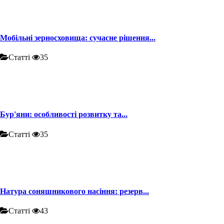
Мобільні зерносховища: сучасне рішення...
Статті
35
Бур'яни: особливості розвитку та...
Статті
35
Натура соняшникового насіння: резерв...
Статті
43