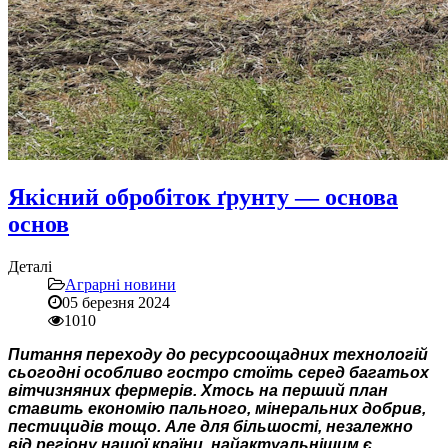
Якісний обробіток ґрунту — основа
основ
Деталі
Аграрні новини
05 березня 2024
1010
Питання переходу до ресурсоощадних технологій
сьогодні особливо гостро стоїть серед багатьох
вітчизняних фермерів. Хтось на перший план
ставить економію пального, мінеральних добрив,
пестицидів тощо. Але для більшості, незалежно
від регіону нашої країни, найактуальнішим є