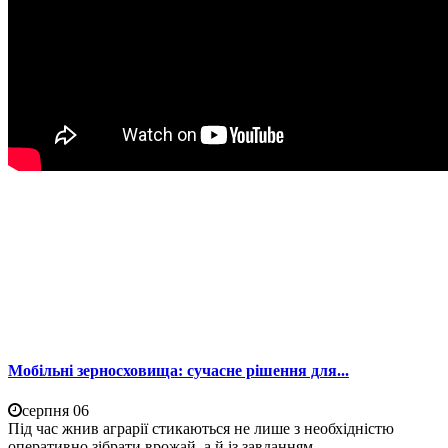
Мобільні зерносховища: сучасне рішення для...
серпня 06
Під час жнив аграрії стикаються не лише з необхідністю
оперативно зібрати врожай, а й із завданням...