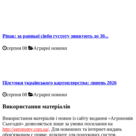
Ріпак: за ранньої сівби густоту знижують до 30...
серпня 08
Аграрні новини
Підсумки українського картоплярства: липень 2026
серпня 08
Аграрні новини
Використання матеріалів
Використання матеріалів і новин із сайту видання «Агрономія
Сьогодні» дозволяється лише за умови посилання на
http://agronomy.com.ua/
. Для новинних та інтернет-видань
обов'язковим є пряме, відкрите для пошукових систем,