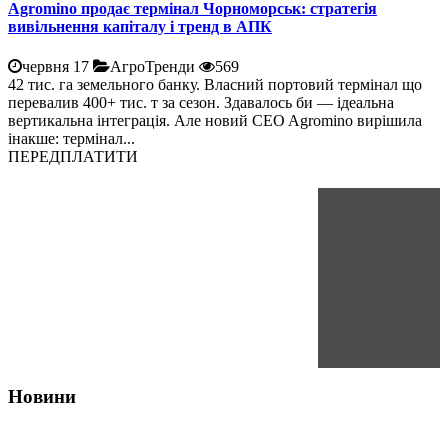
Agromino продає термінал Чорноморськ: стратегія
вивільнення капіталу і тренд в АПК
червня 17
АгроТренди
569
42 тис. га земельного банку. Власний портовий термінал що
перевалив 400+ тис. т за сезон. Здавалось би — ідеальна
вертикальна інтеграція. Але новий CEO Agromino вирішила
інакше: термінал...
ПЕРЕДПЛАТИТИ
Новини