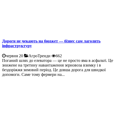
Дороги не чекають на бюджет — бізнес сам лагодить
інфраструктуру
червня 20
АгроТренди
662
Поганий шлях до елеватора — це не просто яма в асфальті. Це
знижене на третину навантаження зерновоза взимку і в
бездоріжжя зимовий період. Це довша дорога для швидкої
допомоги. Саме тому фермери на...