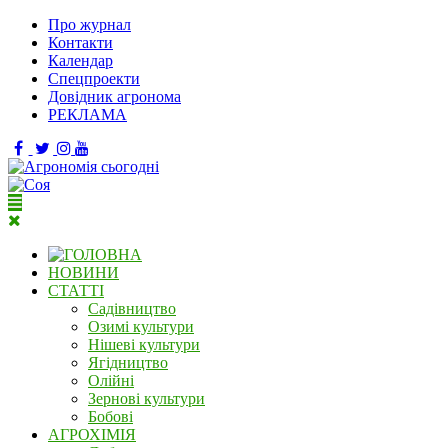
Про журнал
Контакти
Календар
Спецпроекти
Довідник агронома
РЕКЛАМА
НОВИНИ
СТАТТІ
Садівництво
Озимі культури
Нішеві культури
Ягідництво
Олійні
Зернові культури
Бобові
АГРОХІМІЯ