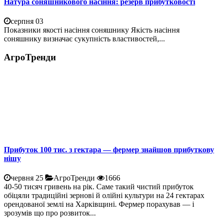
Натура соняшникового насіння: резерв прибутковості
серпня 03
Показники якості насіння соняшнику Якість насіння
соняшнику визначає сукупність властивостей,...
АгроТренди
Прибуток 100 тис. з гектара — фермер знайшов прибуткову
нішу
червня 25
АгроТренди
1666
40-50 тисяч гривень на рік. Саме такий чистий прибуток
обіцяли традиційні зернові й олійні культури на 24 гектарах
орендованої землі на Харківщині. Фермер порахував — і
зрозумів що про розвиток...