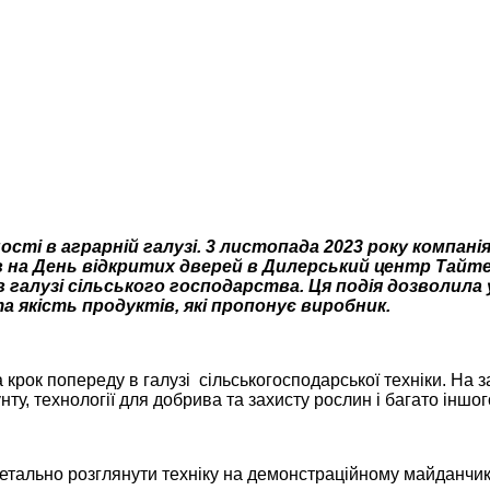
ності в аграрній галузі. 3 листопада 2023 року компані
в на День відкритих дверей в Дилерський центр Тайт
 галузі сільського господарства. Ця подія дозволил
а якість продуктів, які пропонує виробник.
рок попереду в галузі сільськогосподарської техніки. На з
у, технології для добрива та захисту рослин і багато іншог
тально розглянути техніку на демонстраційному майданчику, 