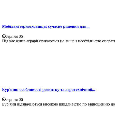
Мобільні зерносховища: сучасне рішення для...
серпня 06
Під час жнив аграрії стикаються не лише з необхідністю операти
Бур'яни: особливості розвитку та агротехнічний...
серпня 06
Бур’яни відзначаються високою шкідливістю по відношенню до 