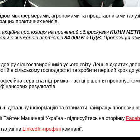
відом між фермерами, агрономами та представниками галу
ращих практичних кейсів.
 акційна пропозиція на причіпний обприскувач
KUHN METRI
имально зниженою вартістю
84 000 Є з ПДВ
. Пропозиція о
у довіру сільгоспвиробників усього світу. День відкритих д
гій в сільському господарстві та зробити перший крок до ус
професійна сервісна підтримка – всі ці рішення пропонує ко
фінансових результатів.
льш детальну інформацію та отримати найкращу пропозицію 
ії Тайтен Машинері Україна - підписуйтесь на сторінку
Faceb
 галузі на
LinkedIn-профілі
компанії.