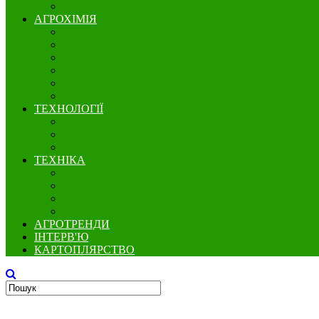
Бобові
АГРОХІМІЯ
Добрива
Гербіциди
Інсектициди
Фунгіциди
Протруйники
Регулятори росту
ТЕХНОЛОГІЇ
Вирощування
Точне землеробство
Зберігання
ТЕХНІКА
Збереження грунту
Посівна техніка
Захист рослин
Збиральна техніка
АГРОТРЕНДИ
ІНТЕРВ'Ю
КАРТОПЛЯРСТВО