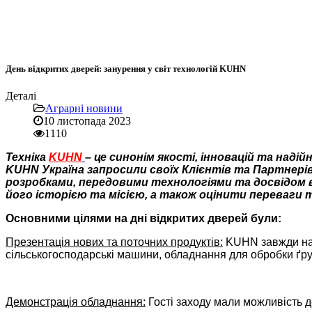
День відкритих дверей: занурення у світ технологій KUHN
Деталі
Аграрні новини
10 листопада 2023
1110
Техніка
KUHN
– це синонім якості, інновацій та надій
KUHN Україна запросили своїх Клієнтів та Партнері
розробками, передовими технологіями та досвідом в
його історією та місією, а також оцінити переваги т
Основними цілями на дні відкритих дверей були:
Презентація нових та поточних продуктів:
KUHN завжди на к
сільськогосподарські машини, обладнання для обробки ґрунт
Демонстрація обладнання:
Гості заходу мали можливість де