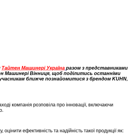
я
Тайтен Машинері Україна
разом з представниками
ен Машинері Вінниця, щоб поділитись останніми
а учасникам ближче познайомитися з брендом KUHN,
аході компанія розповіла про інновації, включаючи
о.
оцінити ефективність та надійність такої продукції як: