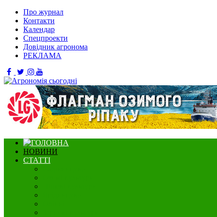
Про журнал
Контакти
Календар
Спецпроекти
Довідник агронома
РЕКЛАМА
НОВИНИ
СТАТТІ
Садівництво
Озимі культури
Нішеві культури
Ягідництво
Олійні
Зернові культури