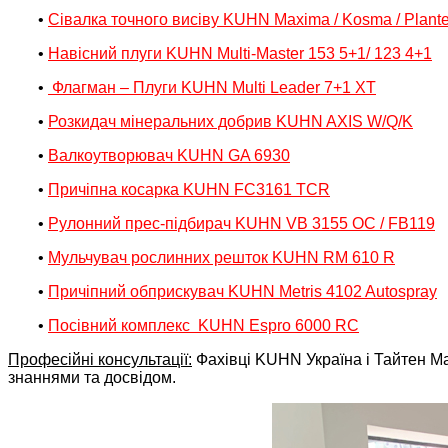
•
Cівалка точного висіву KUHN Maxima / Kosma / Plante
•
Навісний плуги KUHN Multi-Master 153 5+1/ 123 4+1
•
Флагман – Плуги KUHN Multi Leader 7+1 XT
•
Розкидач мінеральних добрив KUHN AXIS W/Q/K
•
Валкоутворювач KUHN GA 6930
•
Причіпна косарка KUHN FC3161 TCR
•
Рулонний прес-підбирач KUHN VB 3155 OC / FB119
•
Мульчувач рослинних решток KUHN RM 610 R
•
Причіпний обприскувач KUHN Metris 4102 Autospray
•
Посівний комплекс KUHN Espro 6000 RC
Професійні консультації:
Фахівці KUHN Україна і Тайтен Маш
знаннями та досвідом.