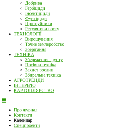
Добрива
Гербіциди
Інсектициди
Фунгіциди
Протруйники
Регулятори росту
ТЕХНОЛОГІЇ
Вирощування
Точне землеробство
Зберігання
ТЕХНІКА
Збереження грунту
Посівна техніка
Захист рослин
Збиральна техніка
АГРОТРЕНДИ
ІНТЕРВ'Ю
КАРТОПЛЯРСТВО
Про журнал
Контакти
Календар
Спецпроекти