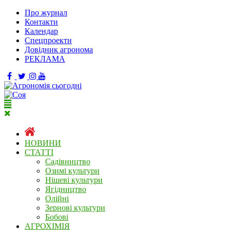
Про журнал
Контакти
Календар
Спецпроекти
Довідник агронома
РЕКЛАМА
НОВИНИ
СТАТТІ
Садівництво
Озимі культури
Нішеві культури
Ягідництво
Олійні
Зернові культури
Бобові
АГРОХІМІЯ