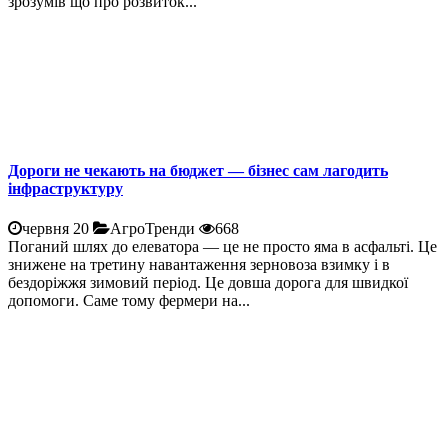
зрозумів що про розвиток...
Дороги не чекають на бюджет — бізнес сам лагодить
інфраструктуру
червня 20
АгроТренди
668
Поганий шлях до елеватора — це не просто яма в асфальті. Це
знижене на третину навантаження зерновоза взимку і в
бездоріжжя зимовий період. Це довша дорога для швидкої
допомоги. Саме тому фермери на...