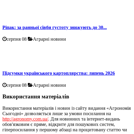
Ріпак: за ранньої сівби густоту знижують до 30...
серпня 08
Аграрні новини
Підсумки українського картоплярства: липень 2026
серпня 08
Аграрні новини
Використання матеріалів
Використання матеріалів і новин із сайту видання «Агрономія
Сьогодні» дозволяється лише за умови посилання на
http://agronomy.com.ua/
. Для новинних та інтернет-видань
обов'язковим є пряме, відкрите для пошукових систем,
гіперпосилання у першому абзаці на процитовану статтю чи