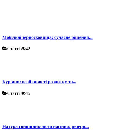
Мобільні зерносховища: сучасне рішення...
Статті
42
Бур'яни: особливості розвитку та...
Статті
45
Натура соняшникового насіння: резерв...