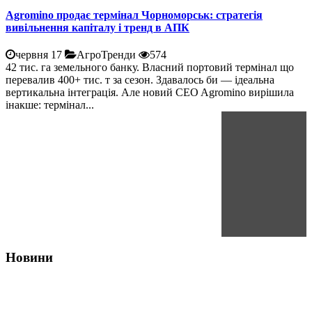
Agromino продає термінал Чорноморськ: стратегія
вивільнення капіталу і тренд в АПК
червня 17
АгроТренди
574
42 тис. га земельного банку. Власний портовий термінал що
перевалив 400+ тис. т за сезон. Здавалось би — ідеальна
вертикальна інтеграція. Але новий CEO Agromino вирішила
інакше: термінал...
Новини