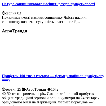
Натура соняшникового насіння: резерв прибутковості
серпня 03
Показники якості насіння соняшнику Якість насіння
соняшнику визначає сукупність властивостей,...
АгроТренди
Прибуток 100 тис. з гектара — фермер знайшов прибуткову
нішу
червня 25
АгроТренди
1672
40-50 тисяч гривень на рік. Саме такий чистий прибуток
обіцяли традиційні зернові й олійні культури на 24 гектарах
орендованої землі на Харківщині. Фермер порахував — і