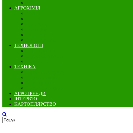
Бобові
АГРОХІМІЯ
Добрива
Гербіциди
Інсектициди
Фунгіциди
Протруйники
Регулятори росту
ТЕХНОЛОГІЇ
Вирощування
Точне землеробство
Зберігання
ТЕХНІКА
Збереження грунту
Посівна техніка
Захист рослин
Збиральна техніка
АГРОТРЕНДИ
ІНТЕРВ'Ю
КАРТОПЛЯРСТВО