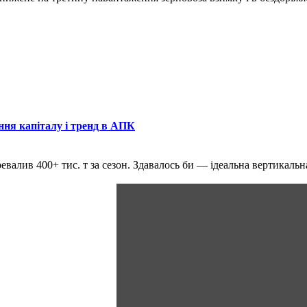
ння капіталу і тренд в АПК
ревалив 400+ тис. т за сезон. Здавалось би — ідеальна вертикаль