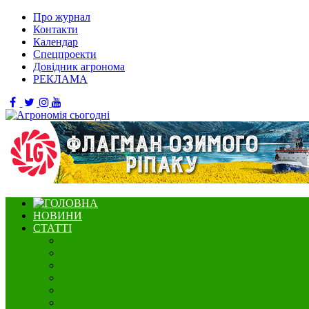
Про журнал
Контакти
Календар
Спецпроекти
Довідник агронома
РЕКЛАМА
НОВИНИ
СТАТТІ
Садівництво
Озимі культури
Нішеві культури
Ягідництво
Олійні
Зернові культури