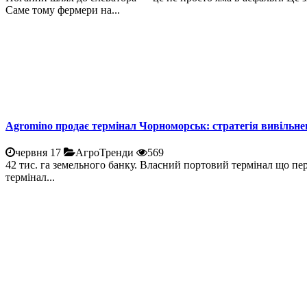
Саме тому фермери на...
Agromino продає термінал Чорноморськ: стратегія вивільне
червня 17
АгроТренди
569
42 тис. га земельного банку. Власний портовий термінал що пе
термінал...