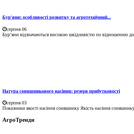
Бур'яни: особливості розвитку та агротехнічний...
серпня 06
Бур’яни відзначаються високою шкідливістю по відношенню до 
Натура соняшникового насіння: резерв прибутковості
серпня 03
Показники якості насіння соняшнику Якість насіння соняшнику 
АгроТренди