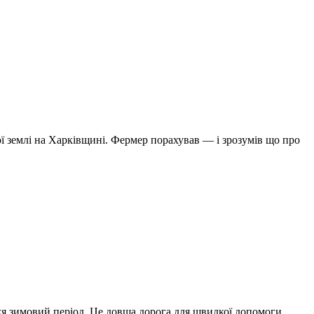
ої землі на Харківщині. Фермер порахував — і зрозумів що про
жя зимовий період. Це довша дорога для швидкої допомоги.