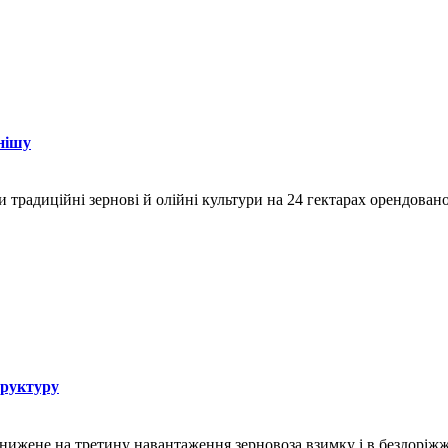
нішу
и традиційні зернові й олійні культури на 24 гектарах орендован
труктуру
знижене на третину навантаження зерновоза взимку і в бездоріж