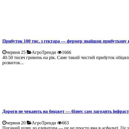
Прибуток 100 тис. з гектара — фермер знайшов прибуткову 
червня 25
АгроТренди
1666
40-50 тисяч гривень на рік. Саме такий чистий прибуток обіцял
розвиток...
Дороги не чекають на бюджет — бізнес сам лагодить інфрас
червня 20
АгроТренди
663
Поганий шлях до елеватора — це не просто яма в асфальті. Це 