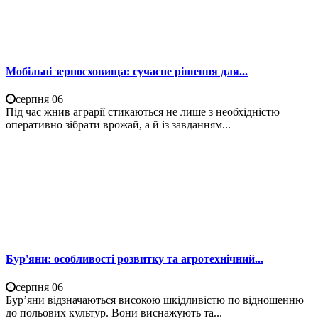
Мобільні зерносховища: сучасне рішення для...
серпня 06
Під час жнив аграрії стикаються не лише з необхідністю
оперативно зібрати врожай, а й із завданням...
Бур'яни: особливості розвитку та агротехнічний...
серпня 06
Бур’яни відзначаються високою шкідливістю по відношенню
до польових культур. Вони виснажують та...