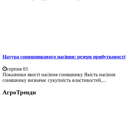
Натура соняшникового насіння: резерв прибутковості
серпня 03
Показники якості насіння соняшнику Якість насіння
соняшнику визначає сукупність властивостей,...
АгроТренди