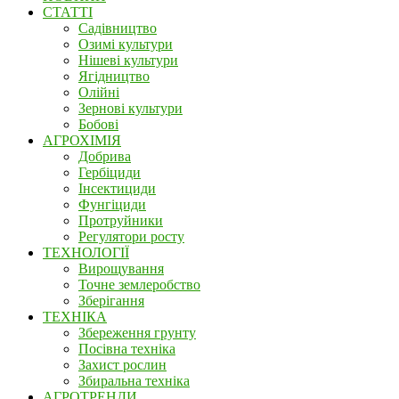
СТАТТІ
Садівництво
Озимі культури
Нішеві культури
Ягідництво
Олійні
Зернові культури
Бобові
АГРОХІМІЯ
Добрива
Гербіциди
Інсектициди
Фунгіциди
Протруйники
Регулятори росту
ТЕХНОЛОГІЇ
Вирощування
Точне землеробство
Зберігання
ТЕХНІКА
Збереження грунту
Посівна техніка
Захист рослин
Збиральна техніка
АГРОТРЕНДИ