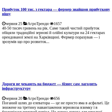
Прибуток 100 тис. з гектара — фермер знайшов прибуткову
нішу
червня 25
АгроТренди
1657
40-50 тисяч гривень на рік. Саме такий чистий прибуток
обіцяли традиційні зернові й олійні культури на 24 гектарах
орендованої землі на Харківщині. Фермер порахував — і
зрозумів що про розвиток...
Дороги не чекають на бюджет — бізнес сам лагодить
інфраструктуру
червня 20
АгроТренди
656
Поганий шлях до елеватора — це не просто яма в асфальті. Це
знижене на третину навантаження зерновоза взимку і в
бездоріжжя зимовий період. Це довша дорога для швидкої