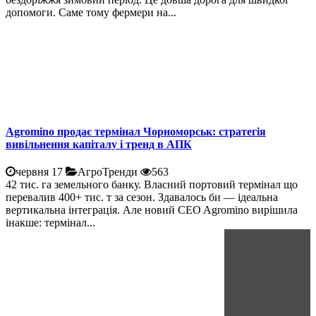
допомоги. Саме тому фермери на...
Agromino продає термінал Чорноморськ: стратегія
вивільнення капіталу і тренд в АПК
червня 17
АгроТренди
563
42 тис. га земельного банку. Власний портовий термінал що
перевалив 400+ тис. т за сезон. Здавалось би — ідеальна
вертикальна інтеграція. Але новий CEO Agromino вирішила
інакше: термінал...