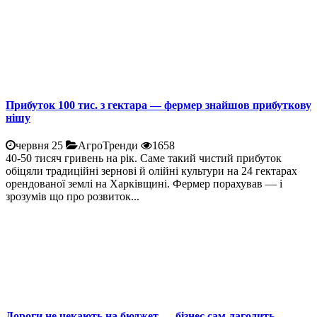
Прибуток 100 тис. з гектара — фермер знайшов прибуткову
нішу
червня 25
АгроТренди
1658
40-50 тисяч гривень на рік. Саме такий чистий прибуток
обіцяли традиційні зернові й олійні культури на 24 гектарах
орендованої землі на Харківщині. Фермер порахував — і
зрозумів що про розвиток...
Дороги не чекають на бюджет — бізнес сам лагодить