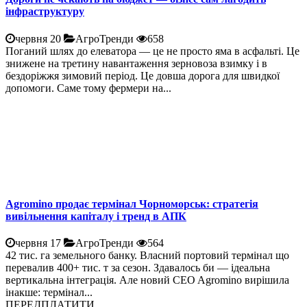
інфраструктуру
червня 20
АгроТренди
658
Поганий шлях до елеватора — це не просто яма в асфальті. Це
знижене на третину навантаження зерновоза взимку і в
бездоріжжя зимовий період. Це довша дорога для швидкої
допомоги. Саме тому фермери на...
Agromino продає термінал Чорноморськ: стратегія
вивільнення капіталу і тренд в АПК
червня 17
АгроТренди
564
42 тис. га земельного банку. Власний портовий термінал що
перевалив 400+ тис. т за сезон. Здавалось би — ідеальна
вертикальна інтеграція. Але новий CEO Agromino вирішила
інакше: термінал...
ПЕРЕДПЛАТИТИ