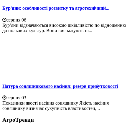
Бур'яни: особливості розвитку та агротехнічний...
серпня 06
Бур’яни відзначаються високою шкідливістю по відношенню
до польових культур. Вони виснажують та...
Натура соняшникового насіння: резерв прибутковості
серпня 03
Показники якості насіння соняшнику Якість насіння
соняшнику визначає сукупність властивостей,...
АгроТренди