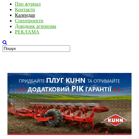
Про журнал
Контакти
Календар
Спецпроекти
Довідник агронома
РЕКЛАМА