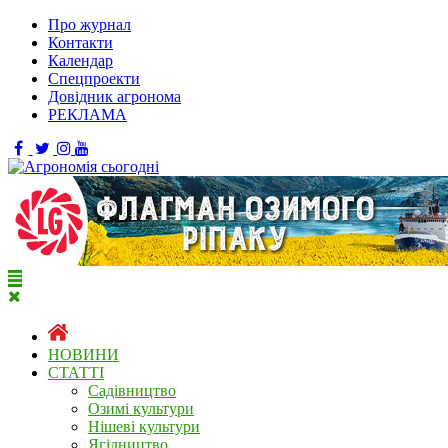
Про журнал
Контакти
Календар
Спецпроекти
Довідник агронома
РЕКЛАМА
НОВИНИ
СТАТТІ
Садівництво
Озимі культури
Нішеві культури
Ягідництво