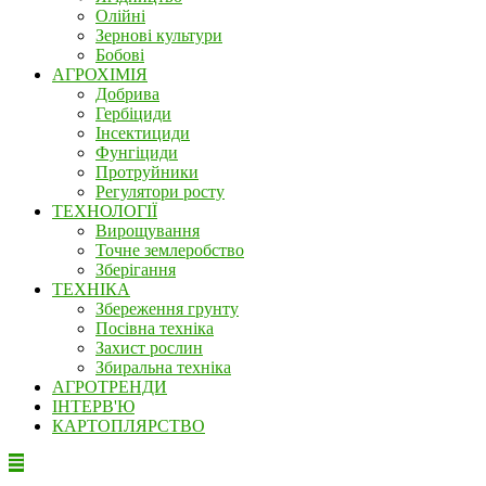
Олійні
Зернові культури
Бобові
АГРОХІМІЯ
Добрива
Гербіциди
Інсектициди
Фунгіциди
Протруйники
Регулятори росту
ТЕХНОЛОГІЇ
Вирощування
Точне землеробство
Зберігання
ТЕХНІКА
Збереження грунту
Посівна техніка
Захист рослин
Збиральна техніка
АГРОТРЕНДИ
ІНТЕРВ'Ю
КАРТОПЛЯРСТВО