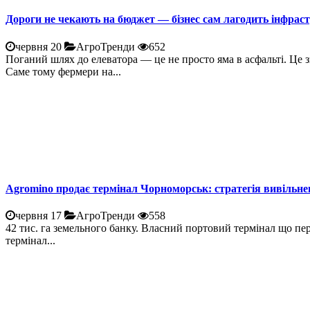
Дороги не чекають на бюджет — бізнес сам лагодить інфрас
червня 20
АгроТренди
652
Поганий шлях до елеватора — це не просто яма в асфальті. Це 
Саме тому фермери на...
Agromino продає термінал Чорноморськ: стратегія вивільне
червня 17
АгроТренди
558
42 тис. га земельного банку. Власний портовий термінал що пе
термінал...