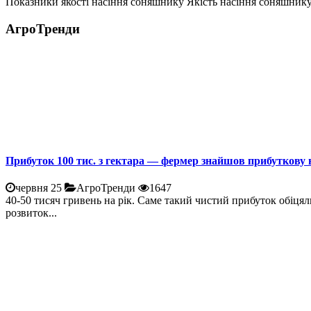
Показники якості насіння соняшнику Якість насіння соняшнику 
АгроТренди
Прибуток 100 тис. з гектара — фермер знайшов прибуткову 
червня 25
АгроТренди
1647
40-50 тисяч гривень на рік. Саме такий чистий прибуток обіцял
розвиток...