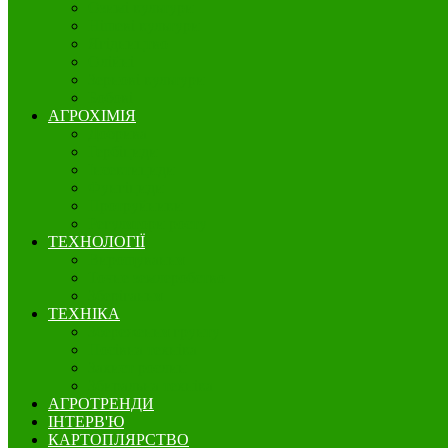
Озимі культури
Нішеві культури
Ягідництво
Олійні
Зернові культури
Бобові
АГРОХІМІЯ
Добрива
Гербіциди
Інсектициди
Фунгіциди
Протруйники
Регулятори росту
ТЕХНОЛОГІЇ
Вирощування
Точне землеробство
Зберігання
ТЕХНІКА
Збереження грунту
Посівна техніка
Захист рослин
Збиральна техніка
АГРОТРЕНДИ
ІНТЕРВ'Ю
КАРТОПЛЯРСТВО