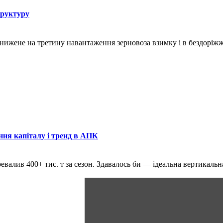
труктуру
знижене на третину навантаження зерновоза взимку і в бездоріж
ння капіталу і тренд в АПК
ревалив 400+ тис. т за сезон. Здавалось би — ідеальна вертикаль