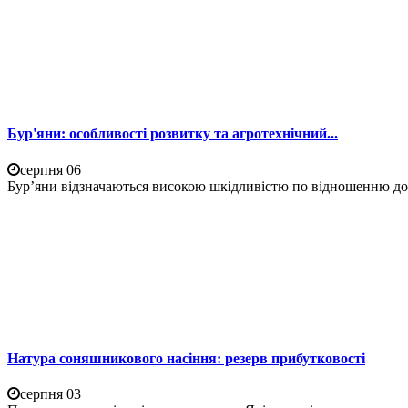
Бур'яни: особливості розвитку та агротехнічний...
серпня 06
Бур’яни відзначаються високою шкідливістю по відношенню до 
Натура соняшникового насіння: резерв прибутковості
серпня 03