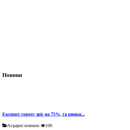
Новини
Експорт гороху зріс на 75%, та ринки...
Аграрні новини
100