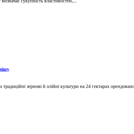
визначає сукупність властивостей,...
нішу
и традиційні зернові й олійні культури на 24 гектарах орендован