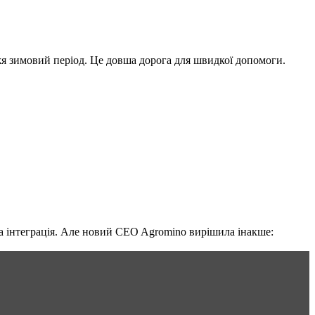
жя зимовий період. Це довша дорога для швидкої допомоги.
на інтеграція. Але новий CEO Agromino вирішила інакше: