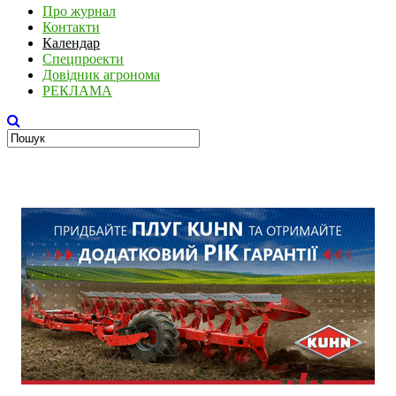
Про журнал
Контакти
Календар
Спецпроекти
Довідник агронома
РЕКЛАМА