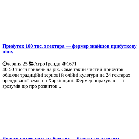
Прибуток 100 тис. з гектара — фермер знайшов прибуткову
нішу
червня 25
АгроТренди
1671
40-50 тисяч гривень на рік. Саме такий чистий прибуток
обіцяли традиційні зернові й олійні культури на 24 гектарах
орендованої землі на Харківщині. Фермер порахував — і
зрозумів що про розвиток...
Дороги не чекають на бюджет — бізнес сам лагодить