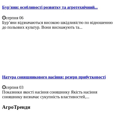
Бур'яни: особливості розвитку та агротехнічний...
серпня 06
Бур’яни відзначаються високою шкідливістю по відношенню
до польових культур. Вони виснажують та...
Натура соняшникового насіння: резерв прибутковості
серпня 03
Показники якості насіння соняшнику Якість насіння
соняшнику визначає сукупність властивостей,...
АгроТренди