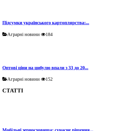
Підсумки українського картоплярства:...
Аграрні новини
184
Оптові ціни на цибулю впали з 33 до 20...
Аграрні новини
152
СТАТТІ
Мобільні зерносховища: сучасне рішення...