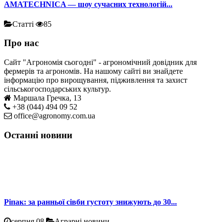
AMATECHNICA — шоу сучасних технологій...
Статті
85
Про нас
Сайт "Агрономія сьогодні" - агрономічний довідник для
фермерів та агрономів. На нашому сайті ви знайдете
інформацію про вирощування, підживлення та захист
сільськогосподарських культур.
Маршала Гречка, 13
+38 (044) 494 09 52
office@agronomy.com.ua
Останні новини
Ріпак: за ранньої сівби густоту знижують до 30...
серпня 08
Аграрні новини