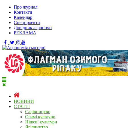
Про журнал
Контакти
Календар
Спецпроекти
Довідник агронома
РЕКЛАМА
НОВИНИ
СТАТТІ
Садівництво
Озимі культури
Нішеві культури
Ягідництво