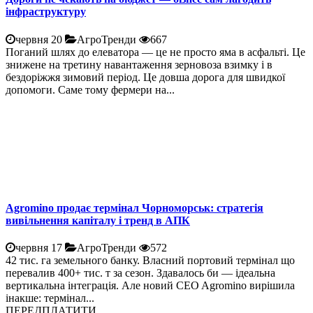
інфраструктуру
червня 20
АгроТренди
667
Поганий шлях до елеватора — це не просто яма в асфальті. Це
знижене на третину навантаження зерновоза взимку і в
бездоріжжя зимовий період. Це довша дорога для швидкої
допомоги. Саме тому фермери на...
Agromino продає термінал Чорноморськ: стратегія
вивільнення капіталу і тренд в АПК
червня 17
АгроТренди
572
42 тис. га земельного банку. Власний портовий термінал що
перевалив 400+ тис. т за сезон. Здавалось би — ідеальна
вертикальна інтеграція. Але новий CEO Agromino вирішила
інакше: термінал...
ПЕРЕДПЛАТИТИ