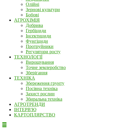
Олійні
Зернові культури
Бобові
АГРОХІМІЯ
Добрива
Гербіциди
Інсектициди
Фунгіциди
Протруйники
Регулятори росту
ТЕХНОЛОГІЇ
Вирощування
Точне землеробство
Зберігання
ТЕХНІКА
Збереження грунту
Посівна техніка
Захист рослин
Збиральна техніка
АГРОТРЕНДИ
ІНТЕРВ'Ю
КАРТОПЛЯРСТВО