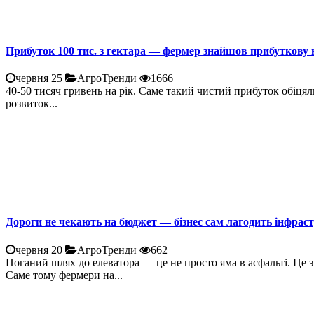
Прибуток 100 тис. з гектара — фермер знайшов прибуткову 
червня 25
АгроТренди
1666
40-50 тисяч гривень на рік. Саме такий чистий прибуток обіцял
розвиток...
Дороги не чекають на бюджет — бізнес сам лагодить інфрас
червня 20
АгроТренди
662
Поганий шлях до елеватора — це не просто яма в асфальті. Це 
Саме тому фермери на...