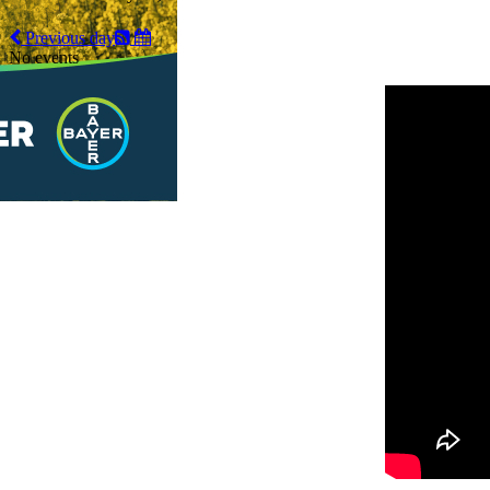
Previous day
No events