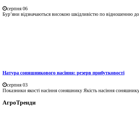
серпня 06
Бур’яни відзначаються високою шкідливістю по відношенню до 
Натура соняшникового насіння: резерв прибутковості
серпня 03
Показники якості насіння соняшнику Якість насіння соняшнику 
АгроТренди