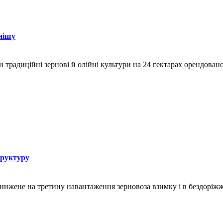
нішу
и традиційні зернові й олійні культури на 24 гектарах орендован
труктуру
знижене на третину навантаження зерновоза взимку і в бездоріж