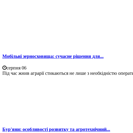
Мобільні зерносховища: сучасне рішення для...
серпня 06
Під час жнив аграрії стикаються не лише з необхідністю операти
Бур'яни: особливості розвитку та агротехнічний...