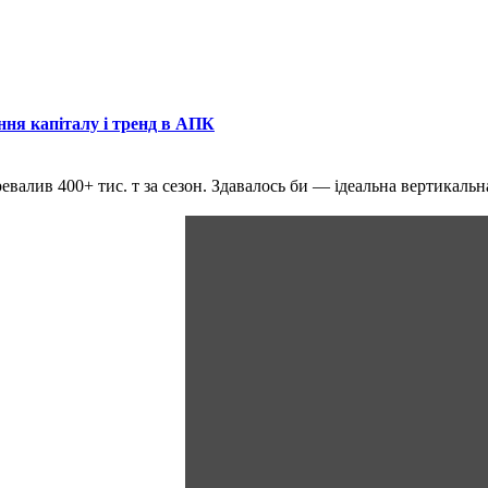
ння капіталу і тренд в АПК
ревалив 400+ тис. т за сезон. Здавалось би — ідеальна вертикаль