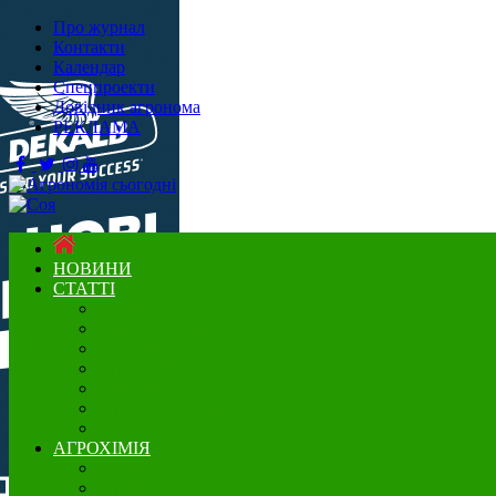
Про журнал
Контакти
Календар
Спецпроекти
Довідник агронома
РЕКЛАМА
НОВИНИ
СТАТТІ
Садівництво
Озимі культури
Нішеві культури
Ягідництво
Олійні
Зернові культури
Бобові
АГРОХІМІЯ
Добрива
Гербіциди