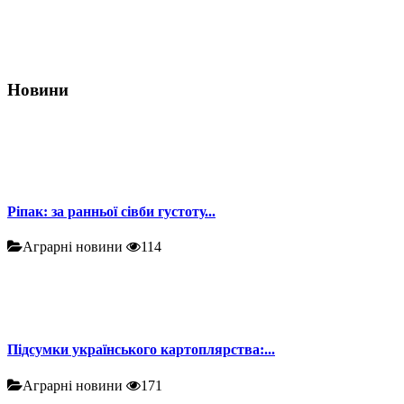
Новини
Ріпак: за ранньої сівби густоту...
Аграрні новини
114
Підсумки українського картоплярства:...
Аграрні новини
171