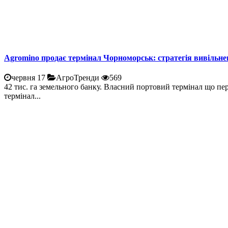
Agromino продає термінал Чорноморськ: стратегія вивільне
червня 17
АгроТренди
569
42 тис. га земельного банку. Власний портовий термінал що пе
термінал...