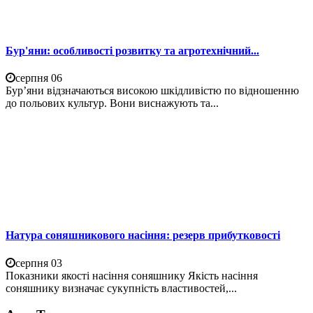
Бур'яни: особливості розвитку та агротехнічний...
серпня 06
Бур’яни відзначаються високою шкідливістю по відношенню
до польових культур. Вони виснажують та...
Натура соняшникового насіння: резерв прибутковості
серпня 03
Показники якості насіння соняшнику Якість насіння
соняшнику визначає сукупність властивостей,...