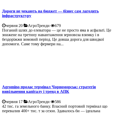
Дороги не чекають на бюджет — бізнес сам лагодить
інфраструктуру
червня 20
АгроТренди
679
Поганий шлях до елеватора — це не просто яма в асфальті. Це
знижене на третину навантаження зерновоза взимку і в
бездоріжжя зимовий період. Це довша дорога для швидкої
допомоги. Саме тому фермери на...
Agromino продає термінал Чорноморськ: стратегія
вивільнення капіталу і тренд в АПК
червня 17
АгроТренди
586
42 тис. га земельного банку. Власний портовий термінал що
перевалив 400+ тис. т за сезон. Здавалось би — ідеальна