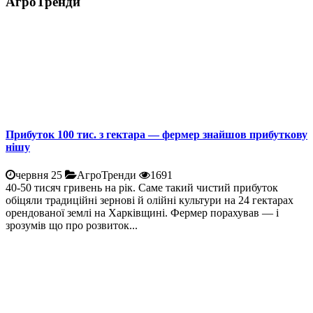
АгроТренди
Прибуток 100 тис. з гектара — фермер знайшов прибуткову
нішу
червня 25
АгроТренди
1691
40-50 тисяч гривень на рік. Саме такий чистий прибуток
обіцяли традиційні зернові й олійні культури на 24 гектарах
орендованої землі на Харківщині. Фермер порахував — і
зрозумів що про розвиток...