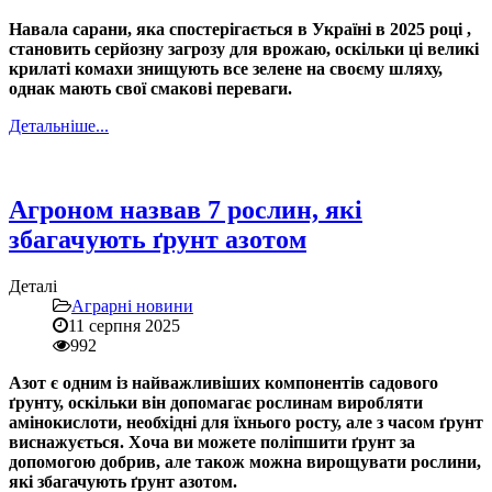
Навала сарани, яка спостерігається в Україні в 2025 році ,
становить серйозну загрозу для врожаю, оскільки ці великі
крилаті комахи знищують все зелене на своєму шляху,
однак мають свої смакові переваги.
Детальніше...
Агроном назвав 7 рослин, які
збагачують ґрунт азотом
Деталі
Аграрні новини
11 серпня 2025
992
Азот є одним із найважливіших компонентів садового
ґрунту, оскільки він допомагає рослинам виробляти
амінокислоти, необхідні для їхнього росту, але з часом ґрунт
виснажується. Хоча ви можете поліпшити ґрунт за
допомогою добрив, але також можна вирощувати рослини,
які збагачують ґрунт азотом.