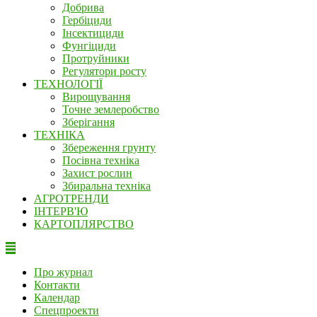
Добрива
Гербіциди
Інсектициди
Фунгіциди
Протруйники
Регулятори росту
ТЕХНОЛОГІЇ
Вирощування
Точне землеробство
Зберігання
ТЕХНІКА
Збереження грунту
Посівна техніка
Захист рослин
Збиральна техніка
АГРОТРЕНДИ
ІНТЕРВ'Ю
КАРТОПЛЯРСТВО
Про журнал
Контакти
Календар
Спецпроекти