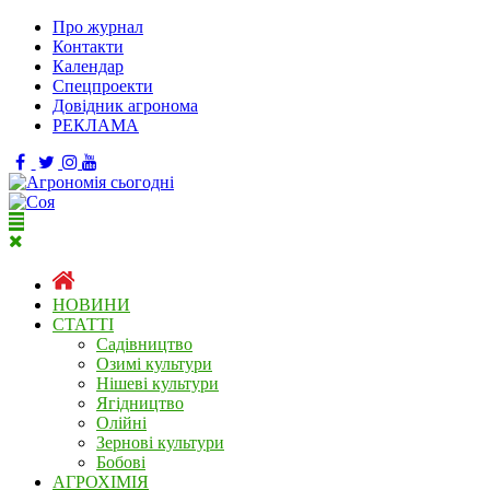
Про журнал
Контакти
Календар
Спецпроекти
Довідник агронома
РЕКЛАМА
НОВИНИ
СТАТТІ
Садівництво
Озимі культури
Нішеві культури
Ягідництво
Олійні
Зернові культури
Бобові
АГРОХІМІЯ