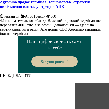
Agromino продає термінал Чорноморськ: стратегія
вивільнення капіталу і тренд в АПК
червня 17
АгроТренди
560
42 тис. га земельного банку. Власний портовий термінал що
перевалив 400+ тис. т за сезон. Здавалось би — ідеальна
вертикальна інтеграція. Але новий CEO Agromino вирішила
інакше: термінал...
ПЕРЕДПЛАТИТИ