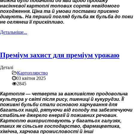
можна було побачити об’яви щодо продажу
насіннєвої картоплі топових сортів невідомого
походження. Ціна та й умови поставки приємно
дивують. На перший погляд бульба як бульба до поки
не оглянеш її прискіпливо.
Детальніше...
Преміум захист для преміум урожаю
Деталі
Картоплярство
03 квітня 2025
2845
Картопля — четверта за важливістю продовольча
культура у світі після рису, пшениці й кукурудзи. Її
поживні бульби стали основою харчування для
багатьох націй, рятуючи від голоду та забезпечуючи
стабільне джерело енергії й поживних речовин.
Картоплю використовують у багатьох галузях,
таких як сільське господарство, фармацевтика,
хімічна, харчова промисловості й інші