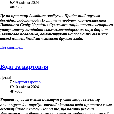
19 квітня 2024
6982
Це на практиці доводить завідувач Проблемної науково-
дослідної лабораторії «Інститут проблем картоплярства
Північного Сходу України» Сумського національного аграрного
університету кандидат сільськогосподарських наук доцент
Владислав Коваленко, демонструючи на дослідних ділянках
високі потенційної можливості другого хліба.
Детальніше...
Вода та картопля
Деталі
Картоплярство
10 квітня 2024
7603
Картопля, як важлива культура у світовому сільському
господарстві, потребує значної кількості води протягом свого
вегетаційного періоду. Попри те, що багато регіонів
зіткнулися з проблемою недостатнього водопостачання під