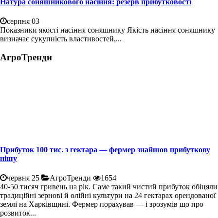
Натура соняшникового насіння: резерв прибутковості
серпня 03
Показники якості насіння соняшнику Якість насіння соняшнику
визначає сукупність властивостей,...
АгроТренди
Прибуток 100 тис. з гектара — фермер знайшов прибуткову
нішу
червня 25
АгроТренди
1654
40-50 тисяч гривень на рік. Саме такий чистий прибуток обіцяли
традиційні зернові й олійні культури на 24 гектарах орендованої
землі на Харківщині. Фермер порахував — і зрозумів що про
розвиток...