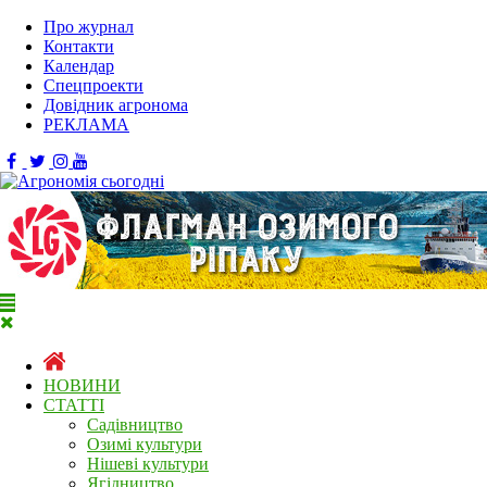
Про журнал
Контакти
Календар
Спецпроекти
Довідник агронома
РЕКЛАМА
НОВИНИ
СТАТТІ
Садівництво
Озимі культури
Нішеві культури
Ягідництво