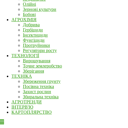
Олійні
Зернові культури
Бобові
АГРОХІМІЯ
Добрива
Гербіциди
Інсектициди
Фунгіциди
Протруйники
Регулятори росту
ТЕХНОЛОГІЇ
Вирощування
Точне землеробство
Зберігання
ТЕХНІКА
Збереження грунту
Посівна техніка
Захист рослин
Збиральна техніка
АГРОТРЕНДИ
ІНТЕРВ'Ю
КАРТОПЛЯРСТВО