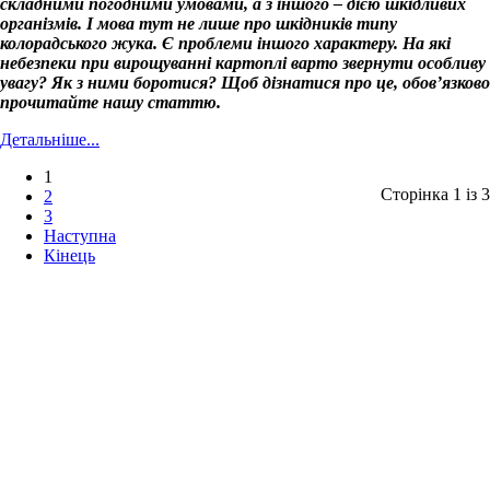
складними погодними умовами, а з іншого – дією шкідливих
організмів. І мова тут не лише про шкідників типу
колорадського жука. Є проблеми іншого характеру. На які
небезпеки при вирощуванні картоплі варто звернути особливу
увагу? Як з ними боротися? Щоб дізнатися про це, обов’язково
прочитайте нашу статтю.
Детальніше...
1
Сторінка 1 із 3
2
3
Наступна
Кінець