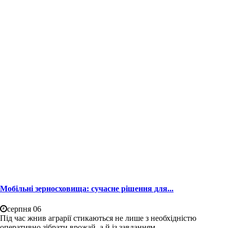
Мобільні зерносховища: сучасне рішення для...
серпня 06
Під час жнив аграрії стикаються не лише з необхідністю
оперативно зібрати врожай, а й із завданням...