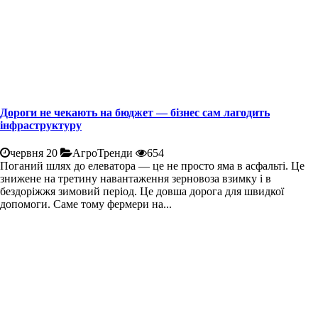
Дороги не чекають на бюджет — бізнес сам лагодить
інфраструктуру
червня 20
АгроТренди
654
Поганий шлях до елеватора — це не просто яма в асфальті. Це
знижене на третину навантаження зерновоза взимку і в
бездоріжжя зимовий період. Це довша дорога для швидкої
допомоги. Саме тому фермери на...