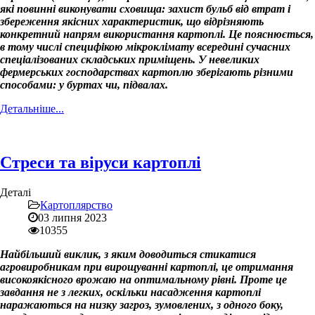
які повинні виконувати сховища: захист бульб від втрат і
збереження якісних характеристик, що відрізняють
конкретний напрям використання картоплі. Це пояснюється,
в тому числі специфікою мікроклімату всередині сучасних
спеціалізованих складських приміщень. У невеликих
фермерських господарствах картоплю зберігають різними
способами: у буртах чи, підвалах.
Детальніше...
Стреси та віруси картоплі
Деталі
Картоплярство
03 липня 2023
10355
Найбільший виклик, з яким доводиться стикатися
агровиробникам при вирощуванні картоплі, це отримання
високоякісного врожаю на оптимальному рівні. Проте це
завдання не з легких, оскільки насадження картоплі
наражаються на низку загроз, зумовлених, з одного боку,