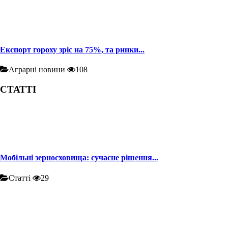
Експорт гороху зріс на 75%, та ринки...
Аграрні новини
108
СТАТТІ
Мобільні зерносховища: сучасне рішення...
Статті
29