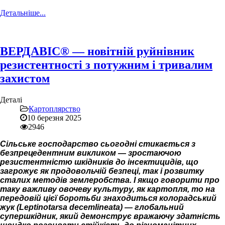
Детальніше...
ВЕРДАВІС® — новітній руйнівник
резистентності з потужним і тривалим
захистом
Деталі
Картоплярство
10 березня 2025
2946
Сільське господарство сьогодні стикається з
безпрецедентним викликом — зростаючою
резистентністю шкідників до інсектицидів, що
загрожує як продовольчій безпеці, так і розвитку
сталих методів землеробства. І якщо говорити про
таку важливу овочеву культуру, як картопля, то на
передовій цієї боротьби знаходиться колорадський
жук (Leptinotarsa decemlineata) — глобальний
супершкідник, який демонструє вражаючу здатність