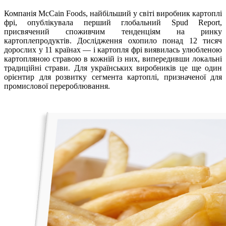
Компанія McCain Foods, найбільший у світі виробник картоплі
фрі, опублікувала перший глобальний Spud Report,
присвячений споживчим тенденціям на ринку
картоплепродуктів. Дослідження охопило понад 12 тисяч
дорослих у 11 країнах — і картопля фрі виявилась улюбленою
картопляною стравою в кожній із них, випередивши локальні
традиційні страви. Для українських виробників це ще один
орієнтир для розвитку сегмента картоплі, призначеної для
промислової перероблювання.