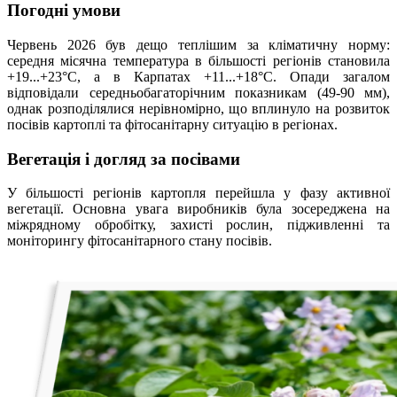
Погодні умови
Червень 2026 був дещо теплішим за кліматичну норму:
середня місячна температура в більшості регіонів становила
+19...+23°C, а в Карпатах +11...+18°C. Опади загалом
відповідали середньобагаторічним показникам (49-90 мм),
однак розподілялися нерівномірно, що вплинуло на розвиток
посівів картоплі та фітосанітарну ситуацію в регіонах.
Вегетація і догляд за посівами
У більшості регіонів картопля перейшла у фазу активної
вегетації. Основна увага виробників була зосереджена на
міжрядному обробітку, захисті рослин, підживленні та
моніторингу фітосанітарного стану посівів.