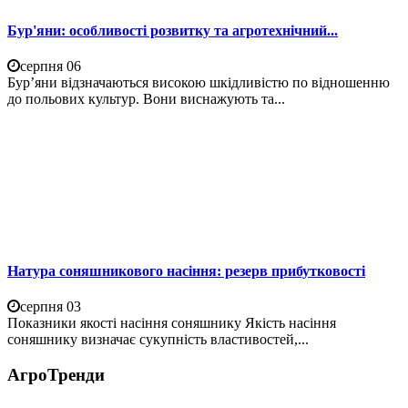
Бур'яни: особливості розвитку та агротехнічний...
серпня 06
Бур’яни відзначаються високою шкідливістю по відношенню
до польових культур. Вони виснажують та...
Натура соняшникового насіння: резерв прибутковості
серпня 03
Показники якості насіння соняшнику Якість насіння
соняшнику визначає сукупність властивостей,...
АгроТренди