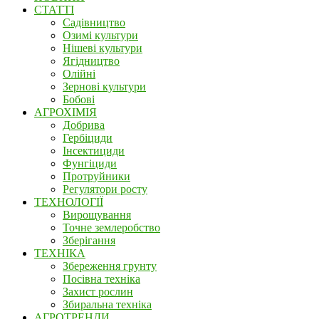
СТАТТІ
Садівництво
Озимі культури
Нішеві культури
Ягідництво
Олійні
Зернові культури
Бобові
АГРОХІМІЯ
Добрива
Гербіциди
Інсектициди
Фунгіциди
Протруйники
Регулятори росту
ТЕХНОЛОГІЇ
Вирощування
Точне землеробство
Зберігання
ТЕХНІКА
Збереження грунту
Посівна техніка
Захист рослин
Збиральна техніка
АГРОТРЕНДИ