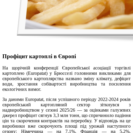
Профіцит картоплі в Європі
На щорічній конференції Європейської асоціації торгівлі
картоплею (Europatat) у Брюсселі головними викликами для
європейського картоплярства названо зміну клімату, дефіцит
води, зростання собівартості виробництва та посилення
екологічних вимог.
За даними Europatat, після успішного періоду 2022-2024 років
європейський картопляний сектор зіткнувся з
надвиробництвом у сезоні 2025/26 — за оцінками галузевих
джерел профіцит сягнув 3,3 млн тонн, що спричинило падіння
цін та скорочення контрактів на переробку. У відповідь на це
виробники вже скорочують площі під урожай наступного
сезону: Німеччина — на 7,1%, Франція — на 5,2%.