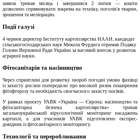
заявок тривав місяць і завершився 2 липня — кошти
дозволено спрямовувати зокрема на техніку, поголів'я тварин,
зрошення та меліорацію.
Події галузі
4 червня директор Інституту картоплярства НААН, кандидат
сільськогосподарських наук Микола Фурдига отримав Подяку
Голови Верховної Ради України за вагомий внесок у розвиток
аграрної науки.
Фітосанітарія та насінництво
Через сприятливі для розвитку хвороб погодні умови фахівці
із захисту рослин попередили про високий ризик поширення
фітофторозу та необхідність своєчасного захисту посівів.
У рамках проєкту УАВК «Україна — Європа: насінництво та
фітосанітарна безпека картоплярства» тривав
загальноукраїнський вірусологічний моніторинг насаджень
картоплі, а для учасників УАВК підготовлено експрес-
довідник із фітосанітарного моніторингу.
Технології та перероблювання