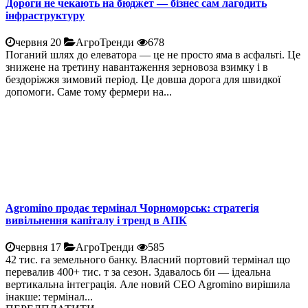
Дороги не чекають на бюджет — бізнес сам лагодить
інфраструктуру
червня 20
АгроТренди
678
Поганий шлях до елеватора — це не просто яма в асфальті. Це
знижене на третину навантаження зерновоза взимку і в
бездоріжжя зимовий період. Це довша дорога для швидкої
допомоги. Саме тому фермери на...
Agromino продає термінал Чорноморськ: стратегія
вивільнення капіталу і тренд в АПК
червня 17
АгроТренди
585
42 тис. га земельного банку. Власний портовий термінал що
перевалив 400+ тис. т за сезон. Здавалось би — ідеальна
вертикальна інтеграція. Але новий CEO Agromino вирішила
інакше: термінал...