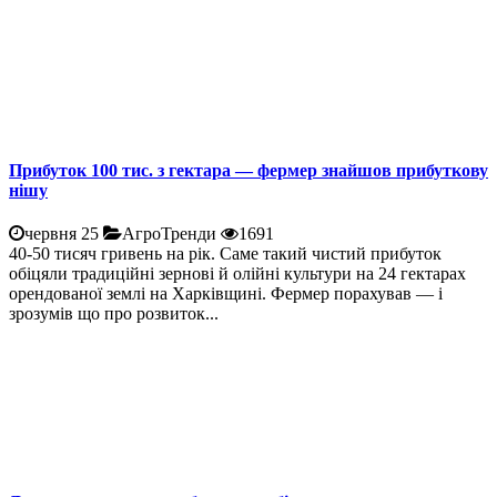
Прибуток 100 тис. з гектара — фермер знайшов прибуткову
нішу
червня 25
АгроТренди
1691
40-50 тисяч гривень на рік. Саме такий чистий прибуток
обіцяли традиційні зернові й олійні культури на 24 гектарах
орендованої землі на Харківщині. Фермер порахував — і
зрозумів що про розвиток...