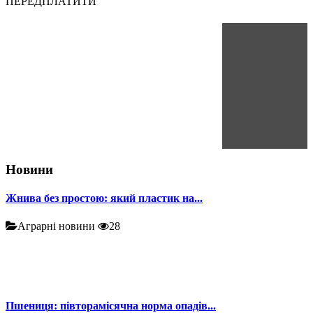
ПЕРЕДПЛАТИТИ
Новини
Жнива без простою: який пластик на...
Аграрні новини
28
Пшениця: півторамісячна норма опадів...