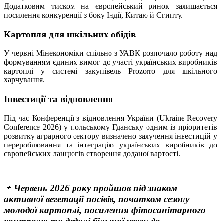
Додатковим тиском на європейський ринок залишається
посилення конкуренції з боку Індії, Китаю й Єгипту.
Картопля для шкільних обідів
У червні Мінекономіки спільно з УАВК розпочало роботу над
формуванням єдиних вимог до участі українських виробників
картоплі у системі закупівель Prozorro для шкільного
харчування.
Інвестиції та відновлення
Під час Конференції з відновлення України (Ukraine Recovery
Conference 2026) у польському Гданську одним із пріоритетів
розвитку аграрного сектору визначено залучення інвестицій у
перероблювання та інтеграцію українських виробників до
європейських ланцюгів створення доданої вартості.
_______________________________________________________
Червень 2026 року пройшов під знаком
📌
активної вегетації посівів, початком сезону
молодої картоплі, посилення фітосанітарного
контролю та дедалі більшої уваги до