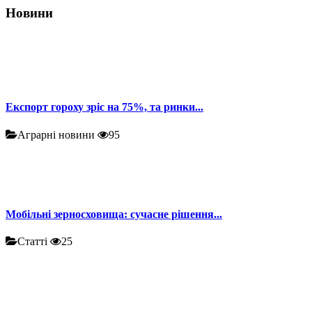
Новини
Експорт гороху зріс на 75%, та ринки...
Аграрні новини
95
Мобільні зерносховища: сучасне рішення...
Статті
25