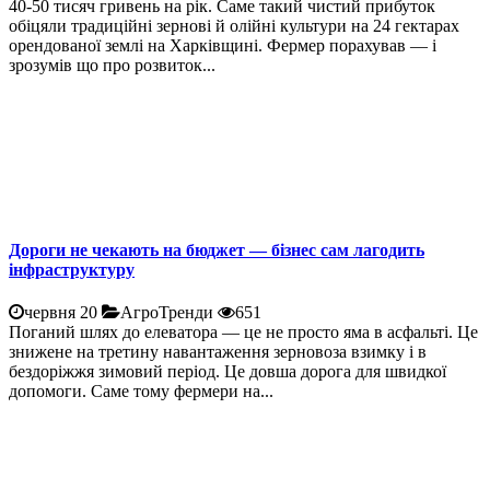
40-50 тисяч гривень на рік. Саме такий чистий прибуток
обіцяли традиційні зернові й олійні культури на 24 гектарах
орендованої землі на Харківщині. Фермер порахував — і
зрозумів що про розвиток...
Дороги не чекають на бюджет — бізнес сам лагодить
інфраструктуру
червня 20
АгроТренди
651
Поганий шлях до елеватора — це не просто яма в асфальті. Це
знижене на третину навантаження зерновоза взимку і в
бездоріжжя зимовий період. Це довша дорога для швидкої
допомоги. Саме тому фермери на...