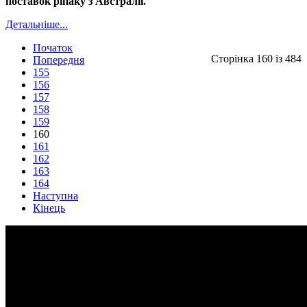
поставок ріпаку з Австралії.
Детальніше...
Початок
Сторінка 160 із 484
Попередня
155
156
157
158
159
160
161
162
163
164
Наступна
Кінець