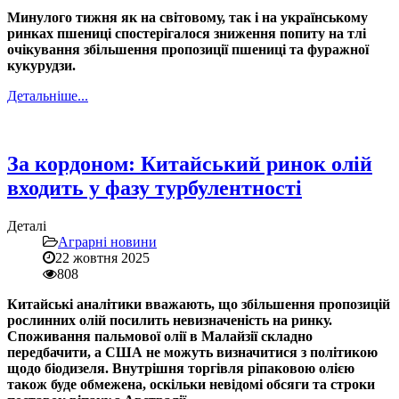
Минулого тижня як на світовому, так і на українському
ринках пшениці спостерігалося зниження попиту на тлі
очікування збільшення пропозиції пшениці та фуражної
кукурудзи.
Детальніше...
За кордоном: Китайський ринок олій
входить у фазу турбулентності
Деталі
Аграрні новини
22 жовтня 2025
808
Китайські аналітики вважають, що збільшення пропозицій
рослинних олій посилить невизначеність на ринку.
Споживання пальмової олії в Малайзії складно
передбачити, а США не можуть визначитися з політикою
щодо біодизеля. Внутрішня торгівля ріпаковою олією
також буде обмежена, оскільки невідомі обсяги та строки