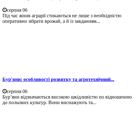
серпня 06
Під час жнив аграрії стикаються не лише з необхідністю
оперативно зібрати врожай, а й із завданням...
Бур'яни: особливості розвитку та агротехнічний...
серпня 06
Бур’яни відзначаються високою шкідливістю по відношенню
до польових культур. Вони виснажують та...