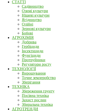
СТАТТІ
Садівництво
Озимі культури
Нішеві культури
Ягідництво
Олійні
Зернові культури
Бобові
АГРОХІМІЯ
Добрива
Гербіциди
Інсектициди
Фунгіциди
Протруйники
Регулятори росту
ТЕХНОЛОГІЇ
Вирощування
Точне землеробство
Зберігання
ТЕХНІКА
Збереження грунту
Посівна техніка
Захист рослин
Збиральна техніка
АГРОТРЕНДИ