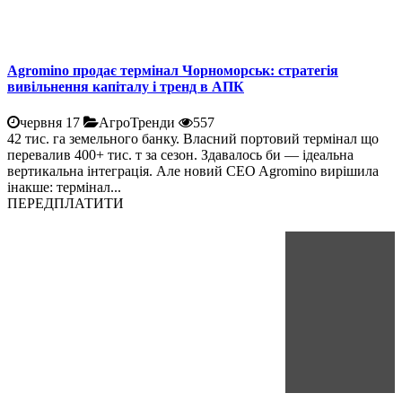
Agromino продає термінал Чорноморськ: стратегія
вивільнення капіталу і тренд в АПК
червня 17
АгроТренди
557
42 тис. га земельного банку. Власний портовий термінал що
перевалив 400+ тис. т за сезон. Здавалось би — ідеальна
вертикальна інтеграція. Але новий CEO Agromino вирішила
інакше: термінал...
ПЕРЕДПЛАТИТИ