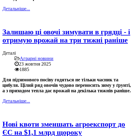
Детальніше...
Залишаю ці овочі зимувати в грядці - і
отримую врожай на три тижні раніше
Деталі
Аграрні новини
23 жовтня 2025
1885
Для підзимового посіву годяться не тільки часник та
цибуля. Цілий ряд овочів чудово переносить зиму у ґрунті,
а з приходом тепла дає врожай на декілька тижнів раніше.
Детальніше...
Нові квоти зменшать агроекспорт до
ЄС на $1,1 млрд щороку