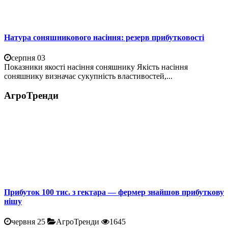
Натура соняшникового насіння: резерв прибутковості
серпня 03
Показники якості насіння соняшнику Якість насіння
соняшнику визначає сукупність властивостей,...
АгроТренди
Прибуток 100 тис. з гектара — фермер знайшов прибуткову
нішу
червня 25
АгроТренди
1645