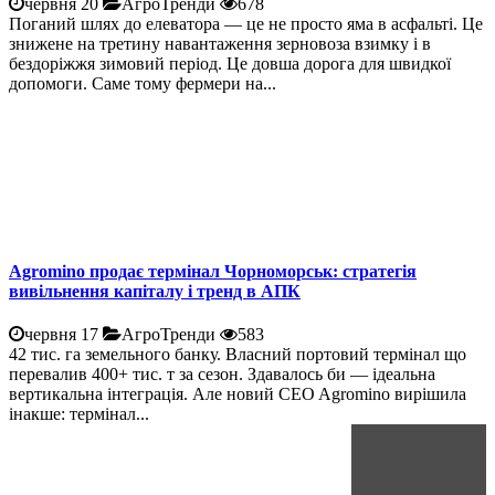
червня 20
АгроТренди
678
Поганий шлях до елеватора — це не просто яма в асфальті. Це
знижене на третину навантаження зерновоза взимку і в
бездоріжжя зимовий період. Це довша дорога для швидкої
допомоги. Саме тому фермери на...
Agromino продає термінал Чорноморськ: стратегія
вивільнення капіталу і тренд в АПК
червня 17
АгроТренди
583
42 тис. га земельного банку. Власний портовий термінал що
перевалив 400+ тис. т за сезон. Здавалось би — ідеальна
вертикальна інтеграція. Але новий CEO Agromino вирішила
інакше: термінал...