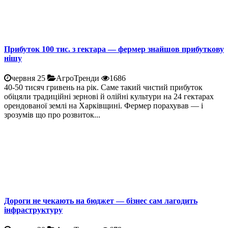
Прибуток 100 тис. з гектара — фермер знайшов прибуткову
нішу
червня 25
АгроТренди
1686
40-50 тисяч гривень на рік. Саме такий чистий прибуток
обіцяли традиційні зернові й олійні культури на 24 гектарах
орендованої землі на Харківщині. Фермер порахував — і
зрозумів що про розвиток...
Дороги не чекають на бюджет — бізнес сам лагодить
інфраструктуру