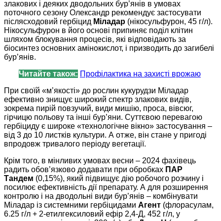
злакових і деяких дводольних бур’янів в умовах
поточного сезону Олександр рекомендує застосувати
післясходовий гербіцид
Міладар
(нікосульфурон, 45 г/л).
Нікосульфурон в його основі припиняє поділ клітин
шляхом блокування процесів, які відповідають за
біосинтез основних амінокислот, і призводить до загибелі
бур’янів.
Читайте також:
Профілактика на захисті врожаю
При своїй «м’якості» до рослин кукурудзи Міладар
ефективно знищує широкий спектр злакових видів,
зокрема пирій повзучий, види мишію, проса, вівсюг,
гірчицю польову та інші бур’яни. Суттєвою перевагою
гербіциду є широке «технологічне вікно» застосування –
від 3 до 10 листків культури. А отже, він стане у пригоді
впродовж тривалого періоду вегетації.
Крім того, в мінливих умовах весни – 2024 фахівець
радить обов’язково додавати при обробках
ПАР
Тандем
(0,15%), який підвищує дію робочого розчину і
посилює ефективність дії препарату. А для розширення
контролю і на дводольні види бур’янів – комбінувати
Міладар із системними гербіцидами
Агент
(флорасулам,
6.25 г/л + 2-етилгексиловий ефір 2,4-Д, 452 г/л, у