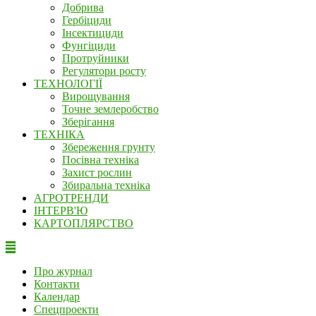
Добрива
Гербіциди
Інсектициди
Фунгіциди
Протруйники
Регулятори росту
ТЕХНОЛОГІЇ
Вирощування
Точне землеробство
Зберігання
ТЕХНІКА
Збереження грунту
Посівна техніка
Захист рослин
Збиральна техніка
АГРОТРЕНДИ
ІНТЕРВ'Ю
КАРТОПЛЯРСТВО
Про журнал
Контакти
Календар
Спецпроекти