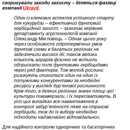
скоригували заходи захисту – діляться фахівці
компанії
Ukravit
.
Один із ключових аспектів успішного старту
для кукурудзи – ефективний ґрунтовий
гербіцидний захист, –
зазначає керівник
департаменту агротехнологій компанії
Олександр Мигловець
. – Однак цього року
через особливості гідротермічних умов
ґрунтові схеми в багатьох регіонах не
забезпечили високої дії; також велика
кількість аграріїв фізично не встигли
обприскати поля ґрунтовими гербіцидами
через ряд факторів. Тож молоді рослини
ризикують опинитися один на один із
потужними конкурентами за необхідні
ресурси у вигляді бур’янової рослинності.
Крім того, в деяких регіонах значні площі цієї
культури повимерзали, і їх пересіватимуть. В
усіх цих випадках все навантаження в
контролі забур’яненості ляже на страхові
гербіциди, тож до їх вибору необхідно
підходити надзвичайно відповідально».
Для надійного контролю однорічних та багаторічних