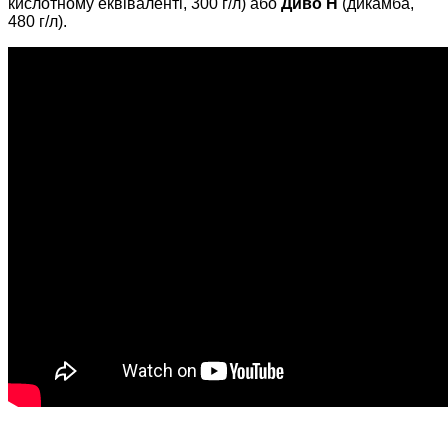
кислотному еквіваленті, 300 г/л) або
Диво Н
(дикамба,
480 г/л).