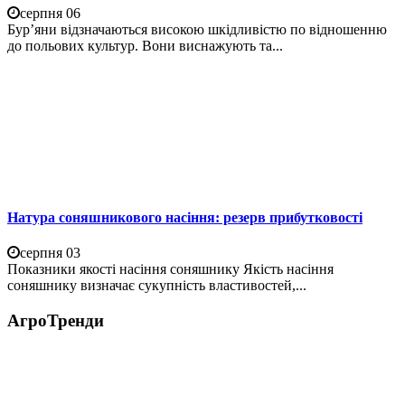
серпня 06
Бур’яни відзначаються високою шкідливістю по відношенню
до польових культур. Вони виснажують та...
Натура соняшникового насіння: резерв прибутковості
серпня 03
Показники якості насіння соняшнику Якість насіння
соняшнику визначає сукупність властивостей,...
АгроТренди