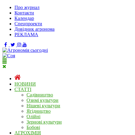
Про журнал
Контакти
Календар
Спецпроекти
Довідник агронома
РЕКЛАМА
НОВИНИ
СТАТТІ
Садівництво
Озимі культури
Нішеві культури
Ягідництво
Олійні
Зернові культури
Бобові
АГРОХІМІЯ