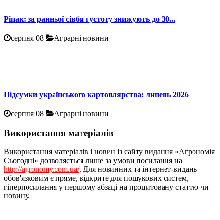
Ріпак: за ранньої сівби густоту знижують до 30...
серпня 08
Аграрні новини
Підсумки українського картоплярства: липень 2026
серпня 08
Аграрні новини
Використання матеріалів
Використання матеріалів і новин із сайту видання «Агрономія
Сьогодні» дозволяється лише за умови посилання на
http://agronomy.com.ua/
. Для новинних та інтернет-видань
обов'язковим є пряме, відкрите для пошукових систем,
гіперпосилання у першому абзаці на процитовану статтю чи
новину.