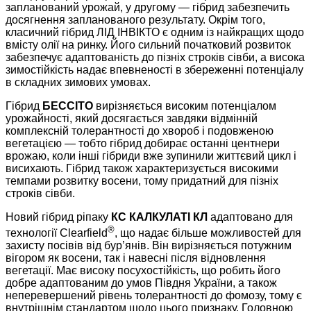
запланований урожай, у другому — гібрид забезпечить
досягнення запланованого результату. Окрім того,
класичний гібрид ЛІД ІНВІКТО є одним із найкращих щодо
вмісту олії на ринку. Його сильний початковий розвиток
забезпечує адаптованість до пізніх строків сівби, а висока
зимостійкість надає впевненості в збереженні потенціалу
в складних зимових умовах.
Гібрид
БЕССІТО
вирізняється високим потенціалом
урожайності, який досягається завдяки відмінній
комплексній толерантності до хвороб і подовженою
вегетацією — тобто гібрид добирає останні центнери
врожаю, коли інші гібриди вже зупинили життєвий цикл і
висихають. Гібрид також характеризується високими
темпами розвитку восени, тому придатний для пізніх
строків сівби.
Новий гібрид ріпаку
КС КАЛКУЛАТІ КЛ
адаптовано для
®
технології Clearfield
, що надає більше можливостей для
захисту посівів від бур’янів. Він вирізняється потужним
вігором як восени, так і навесні після відновлення
вегетації. Має високу посухостійкість, що робить його
добре адаптованим до умов Півдня України, а також
неперевершений рівень толерантності до фомозу, тому є
внутрішнім стандартом щодо цього признаку. Головною