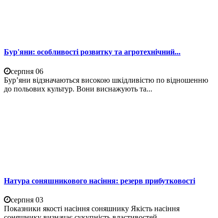
Бур'яни: особливості розвитку та агротехнічний...
серпня 06
Бур’яни відзначаються високою шкідливістю по відношенню
до польових культур. Вони виснажують та...
Натура соняшникового насіння: резерв прибутковості
серпня 03
Показники якості насіння соняшнику Якість насіння
соняшнику визначає сукупність властивостей,...