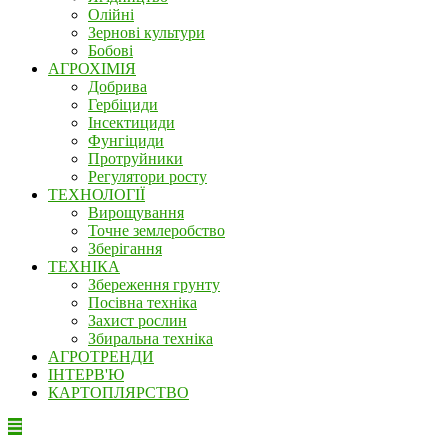
Олійні
Зернові культури
Бобові
АГРОХІМІЯ
Добрива
Гербіциди
Інсектициди
Фунгіциди
Протруйники
Регулятори росту
ТЕХНОЛОГІЇ
Вирощування
Точне землеробство
Зберігання
ТЕХНІКА
Збереження грунту
Посівна техніка
Захист рослин
Збиральна техніка
АГРОТРЕНДИ
ІНТЕРВ'Ю
КАРТОПЛЯРСТВО