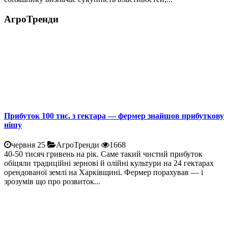
АгроТренди
Прибуток 100 тис. з гектара — фермер знайшов прибуткову
нішу
червня 25
АгроТренди
1668
40-50 тисяч гривень на рік. Саме такий чистий прибуток
обіцяли традиційні зернові й олійні культури на 24 гектарах
орендованої землі на Харківщині. Фермер порахував — і
зрозумів що про розвиток...