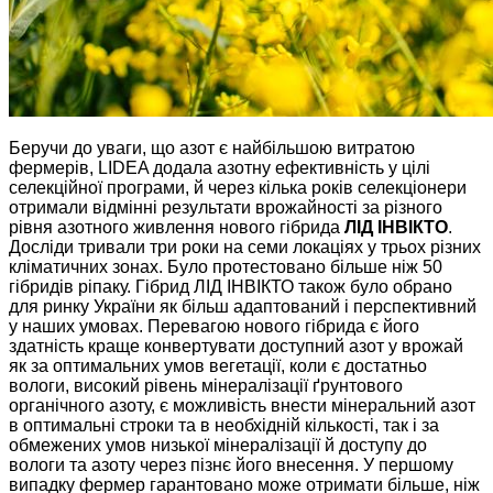
Беручи до уваги, що азот є найбільшою витратою
фермерів, LIDEA додала азотну ефективність у цілі
селекційної програми, й через кілька років селекціонери
отримали відмінні результати врожайності за різного
рівня азотного живлення нового гібрида
ЛІД ІНВІКТО
.
Досліди тривали три роки на семи локаціях у трьох різних
кліматичних зонах. Було протестовано більше ніж 50
гібридів ріпаку. Гібрид ЛІД ІНВІКТО також було обрано
для ринку України як більш адаптований і перспективний
у наших умовах. Перевагою нового гібрида є його
здатність краще конвертувати доступний азот у врожай
як за оптимальних умов вегетації, коли є достатньо
вологи, високий рівень мінералізації ґрунтового
органічного азоту, є можливість внести мінеральний азот
в оптимальні строки та в необхідній кількості, так і за
обмежених умов низької мінералізації й доступу до
вологи та азоту через пізнє його внесення. У першому
випадку фермер гарантовано може отримати більше, ніж