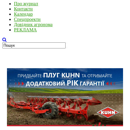
Про журнал
Контакти
Календар
Спецпроекти
Довідник агронома
РЕКЛАМА