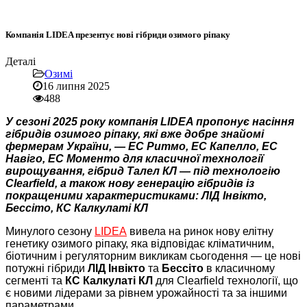
Компанія LIDEA презентує нові гібриди озимого ріпаку
Деталі
Озимі
16 липня 2025
488
У сезоні 2025 року компанія LIDEA пропонує насіння
гібридів озимого ріпаку, які вже добре знайомі
фермерам України, — ЕС Ритмо, ЕС Капелло, ЕС
Навіго, ЕС Моменто для класичної технології
вирощування, гібрид Талел КЛ — під технологію
Clearfield, а також нову генерацію гібридів із
покращеними характеристиками: ЛІД Інвікто,
Бессіто, КС Калкулаті КЛ
Минулого сезону
LIDEA
вивела на ринок нову елітну
генетику озимого ріпаку, яка відповідає кліматичним,
біотичним і регуляторним викликам сьогодення — це нові
потужні гібриди
ЛІД Інвікто
та
Бессіто
в класичному
сегменті та
КС Калкулаті КЛ
для Clearfield технології, що
є новими лідерами за рівнем урожайності та за іншими
параметрами.