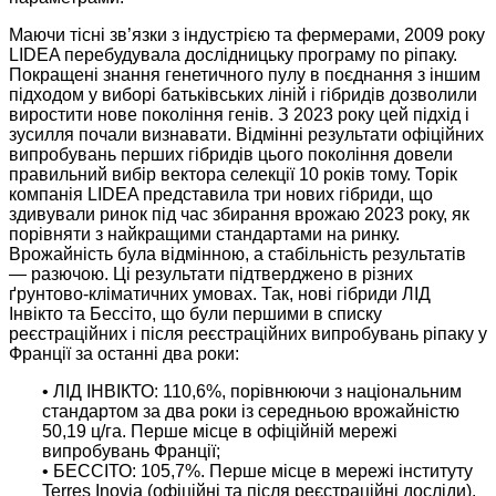
Маючи тісні зв’язки з індустрією та фермерами, 2009 року
LIDEA перебудувала дослідницьку програму по ріпаку.
Покращені знання генетичного пулу в поєднання з іншим
підходом у виборі батьківських ліній і гібридів дозволили
виростити нове покоління генів. З 2023 року цей підхід і
зусилля почали визнавати. Відмінні результати офіційних
випробувань перших гібридів цього покоління довели
правильний вибір вектора селекції 10 років тому. Торік
компанія LIDEA представила три нових гібриди, що
здивували ринок під час збирання врожаю 2023 року, як
порівняти з найкращими стандартами на ринку.
Врожайність була відмінною, а стабільність результатів
— разючою. Ці результати підтверджено в різних
ґрунтово-кліматичних умовах. Так, нові гібриди ЛІД
Інвікто та Бессіто, що були першими в списку
реєстраційних і після реєстраційних випробувань ріпаку у
Франції за останні два роки:
• ЛІД ІНВІКТО: 110,6%, порівнюючи з національним
стандартом за два роки із середньою врожайністю
50,19 ц/га. Перше місце в офіційній мережі
випробувань Франції;
• БЕССІТО: 105,7%. Перше місце в мережі інституту
Terres Inovia (офіційні та після реєстраційні досліди).