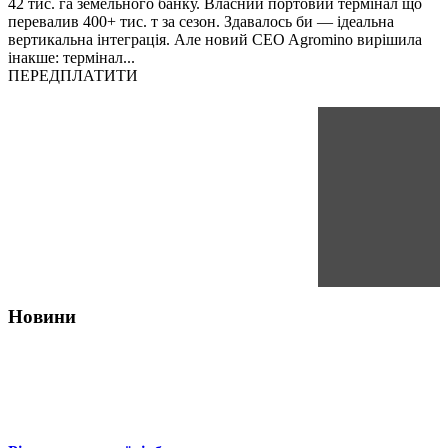
42 тис. га земельного банку. Власний портовий термінал що
перевалив 400+ тис. т за сезон. Здавалось би — ідеальна
вертикальна інтеграція. Але новий CEO Agromino вирішила
інакше: термінал...
ПЕРЕДПЛАТИТИ
Новини