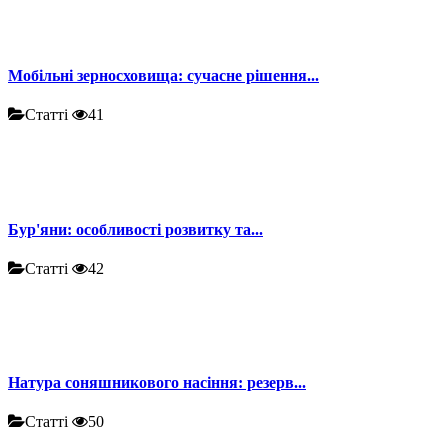
Мобільні зерносховища: сучасне рішення...
Статті
41
Бур'яни: особливості розвитку та...
Статті
42
Натура соняшникового насіння: резерв...
Статті
50