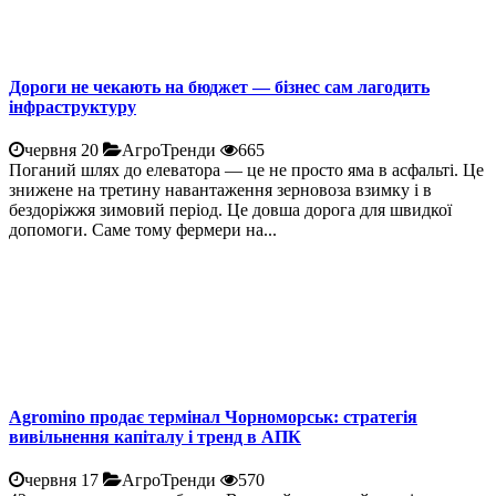
Дороги не чекають на бюджет — бізнес сам лагодить
інфраструктуру
червня 20
АгроТренди
665
Поганий шлях до елеватора — це не просто яма в асфальті. Це
знижене на третину навантаження зерновоза взимку і в
бездоріжжя зимовий період. Це довша дорога для швидкої
допомоги. Саме тому фермери на...
Agromino продає термінал Чорноморськ: стратегія
вивільнення капіталу і тренд в АПК
червня 17
АгроТренди
570