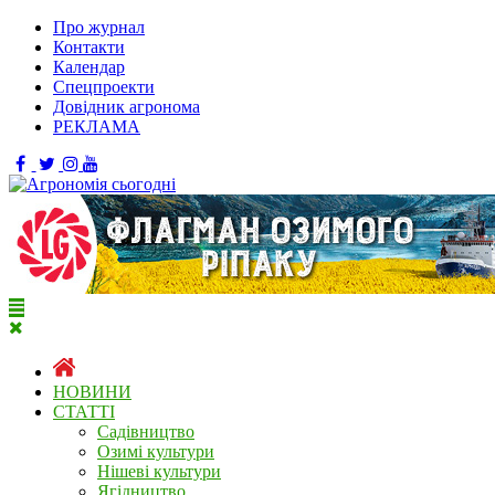
Про журнал
Контакти
Календар
Спецпроекти
Довідник агронома
РЕКЛАМА
НОВИНИ
СТАТТІ
Садівництво
Озимі культури
Нішеві культури
Ягідництво