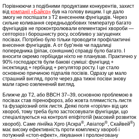
Порівнюючи з подібними продуктами конкурентів, захист
від
компанії «Байєр»
був на голову вищим. І це дало
змогу не поспішати з Т2 внесенням фунгіцидів. Через
сильне коливання середньодобових температур багато
фунгіцидів не проконтролювали елементарні хвороби —
септоріоз і борошнисту росу, особливо у загущених
посівах. Потрібно було тільки проводити профілактичні
внесення фунгіцидів. А от бур’янів чи падалиці
попередника (ріпак, соняшник) справді було багато. І
вносити окремо гербіциди ніхто не планував. Практично у
90% господарств були бакові суміші: фунгіцид +
інсектицид + гербіцид + регулятор росту. І це стало
основною причиною підпалів посівів. Одразу це мало
страшний вигляд, проте через два тижні посіви знову
мали гарно озеленений вигляд.
Ближче до Т2, або ВВСН 37–39, основною проблемою в
посівах став піренофороз, або жовта плямистість листя
та фузаріозний опік листя. Деякі поля «горіли» від цих
хвороб, тому треба було застосовувати фунгіциди, що
спеціалізуються на контролі епіфітотій (масовий розвиток
®
®
®
хвороб). Саме лінійка Xpro (Аскра
, Авіатор
, Скайвей
)
має високу ефективність проти комплексу хвороб і
потужний «стоп-ефект», лікування і пролонговану