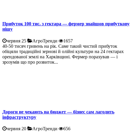
Прибуток 100 тис. з гектара — фермер знайшов прибуткову
нішу
червня 25
АгроТренди
1657
40-50 тисяч гривень на рік. Саме такий чистий прибуток
обіцяли традиційні зернові й олійні культури на 24 гектарах
орендованої землі на Харківщині. Фермер порахував — і
зрозумів що про розвиток...
Дороги не чекають на бюджет — бізнес сам лагодить
інфраструктуру
червня 20
АгроТренди
656