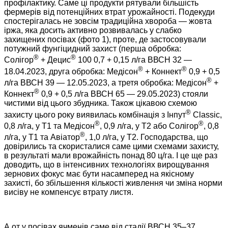
профілактику. Саме ці продукти рятували більшість
фермерів від потенційних втрат урожайності. Подекуди
спостерігалась не зовсім традиційна хвороба — жовта
іржа, яка досить активно розвивалась у слабко
захищених посівах (фото 1), проте, де застосовували
потужний фунгіцидний захист (перша обробка:
®
®
Солігор
+ Децис
100 0,7 + 0,15 л/га ВВСН 32 —
®
®
18.04.2023, друга обробка: Медісон
+ Коннект
0,9 + 0,5
®
л/га ВВСН 39 — 12.05.2023, а третя обробка: Медісон
+
®
Коннект
0,9 + 0,5 л/га ВВСН 65 — 29.05.2023) стояли
чистими від цього збудника. Також цікавою схемою
®
захисту цього року виявилась комбінація з Інпут
Classic,
®
®
0,8 л/га, у Т1 та Медісон
, 0,9 л/га, у Т2 або Солігор
, 0,8
®
л/га, у Т1 та Авіатор
, 1,0 л/га, у Т2. Господарства, що
довірились та скористалися саме цими схемами захисту,
в результаті мали врожайність понад 80 ц/га. І це ще раз
доводить, що в інтенсивних технологіях вирощування
зернових фокус має бути насамперед на якісному
захисті, бо збільшення кількості живлення чи зміна норми
висіву не компенсує втрату листя.
А от у посівах ячменів саме від стадії ВВСН 35–37,