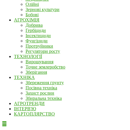
Олійні
Зернові культури
Бобові
АГРОХІМІЯ
Добрива
Гербіциди
Інсектициди
Фунгіциди
Протруйники
Регулятори росту
ТЕХНОЛОГІЇ
Вирощування
Точне землеробство
Зберігання
ТЕХНІКА
Збереження грунту
Посівна техніка
Захист рослин
Збиральна техніка
АГРОТРЕНДИ
ІНТЕРВ'Ю
КАРТОПЛЯРСТВО