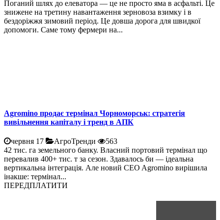
Поганий шлях до елеватора — це не просто яма в асфальті. Це
знижене на третину навантаження зерновоза взимку і в
бездоріжжя зимовий період. Це довша дорога для швидкої
допомоги. Саме тому фермери на...
Agromino продає термінал Чорноморськ: стратегія
вивільнення капіталу і тренд в АПК
червня 17
АгроТренди
563
42 тис. га земельного банку. Власний портовий термінал що
перевалив 400+ тис. т за сезон. Здавалось би — ідеальна
вертикальна інтеграція. Але новий CEO Agromino вирішила
інакше: термінал...
ПЕРЕДПЛАТИТИ