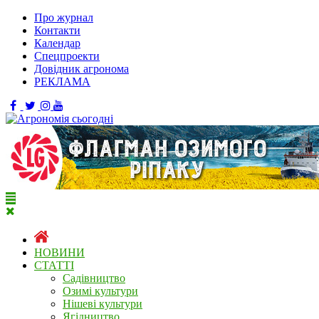
Про журнал
Контакти
Календар
Спецпроекти
Довідник агронома
РЕКЛАМА
НОВИНИ
СТАТТІ
Садівництво
Озимі культури
Нішеві культури
Ягідництво