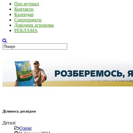
Про журнал
Контакти
Календар
Спецпроекти
Довідник агронома
РЕКЛАМА
Ділимось досвідом
Деталі
Озимі