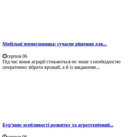
Мобільні зерносховища: сучасне рішення для...
серпня 06
Під час жнив аграрії стикаються не лише з необхідністю
оперативно зібрати врожай, а й із завданням...
Бур'яни: особливості розвитку та агротехнічний...
серпня 06