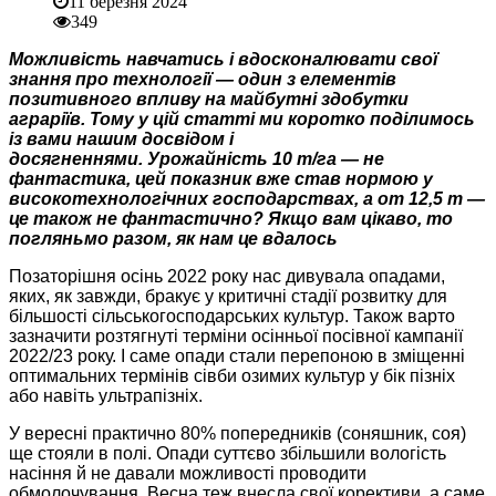
11 березня 2024
349
Можливість навчатись і вдосконалювати свої
знання про технології — один з елементів
позитивного впливу на майбутні здобутки
аграріїв. Тому у цій статті ми коротко поділимось
із вами нашим досвідом і
досягненнями. Урожайність 10 т/га — не
фантастика, цей показник вже став нормою у
високотехнологічних господарствах, а от 12,5 т —
це також не фантастично? Якщо вам цікаво, то
погляньмо разом, як нам це вдалось
Позаторішня осінь 2022 року нас дивувала опадами,
яких, як завжди, бракує у критичні стадії розвитку для
більшості сільськогосподарських культур. Також варто
зазначити розтягнуті терміни осінньої посівної кампанії
2022/23 року. І саме опади стали перепоною в зміщенні
оптимальних термінів сівби озимих культур у бік пізніх
або навіть ультрапізніх.
У вересні практично 80% попередників (соняшник, соя)
ще стояли в полі. Опади суттєво збільшили вологість
насіння й не давали можливості проводити
обмолочування. Весна теж внесла свої корективи, а саме