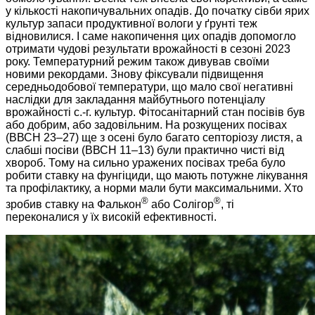
у кількості накопичувальних опадів. До початку сівби ярих
культур запаси продуктивної вологи у ґрунті теж
відновилися. І саме накопичення цих опадів допомогло
отримати чудові результати врожайності в сезоні 2023
року. Температурний режим також дивував своїми
новими рекордами. Знову фіксували підвищення
середньодобової температури, що мало свої негативні
наслідки для закладання майбутнього потенціалу
врожайності с.-г. культур. Фітосанітарний стан посівів був
або добрим, або задовільним. На розкущених посівах
(ВВСН 23–27) ще з осені було багато септоріозу листя, а
слабші посіви (ВВСН 11–13) були практично чисті від
хвороб. Тому на сильно уражених посівах треба було
робити ставку на фунгіциди, що мають потужне лікування
та профілактику, а норми мали бути максимальними. Хто
®
®
зробив ставку на Фалькон
або Солігор
, ті
переконалися у їх високій ефективності.