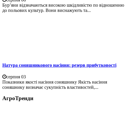
Бур’яни відзначаються високою шкідливістю по відношенню
до польових культур. Вони виснажують та...
Натура соняшникового насіння: резерв прибутковості
серпня 03
Показники якості насіння соняшнику Якість насіння
соняшнику визначає сукупність властивостей,...
АгроТренди