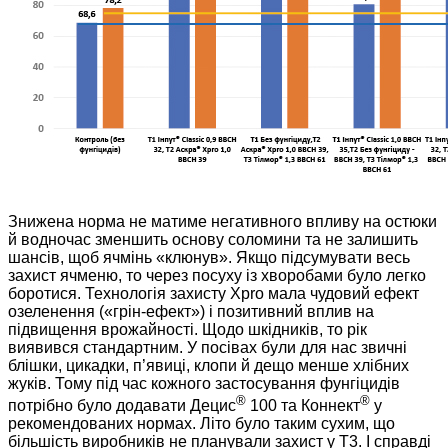
Знижена норма не матиме негативного впливу на остюки
й водночас зменшить основу соломини та не залишить
шансів, щоб ячмінь «клюнув». Якщо підсумувати весь
захист ячменю, то через посуху із хворобами було легко
боротися. Технологія захисту Xpro мала чудовий ефект
озеленення («грін-ефект») і позитивний вплив на
підвищення врожайності. Щодо шкідників, то рік
виявився стандартним. У посівах були для нас звичні
блішки, цикадки, п’явиці, клопи й дещо менше хлібних
жуків. Тому під час кожного застосування фунгіцидів
®
®
потрібно було додавати Децис
100 та Коннект
у
рекомендованих нормах. Літо було таким сухим, що
більшість виробників не планували захист у Т3. І справді