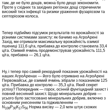
там, де не було дощів, можна було дещо зекономити.
Проте у східних та західних регіонах дощі спричинили
високий тиск інфекції та ризики ураження фузаріозом та
септоріозом колоса.
Тепер підбиймо підсумок результатів по врожайності за
різними системами захисту: як бачимо на АгроАрені
Захід, ми отримали максимальну врожайність озимої
пшениці 111,6 ц/га, прибавка до контролю становила 33,4
ц/га. Озимий ячмінь продемонстрував урожайність 111,5
ц/га, прибавка — 26,1 ц/га.
Ну, і тепер про самий рекордний показник урожайності на
наших АгроАренах — його було отримано на АгроАрені
Первомайськ, де озимий ячмінь зібрали з показником 125
ц/га. Прибавка до контролю — 35,3 ц/га. Який секрет
успіху? Попередник — горох, осінній фунгіцидний захист і
повний весняний захист. Щодо мінеральних добрив —
усього було застосовано мінеральних добрив, включно з
основним унесенням та підживленням —
N
P
К
S
Норма висіву — 2,0 млн штук схожих
108
30
17
56