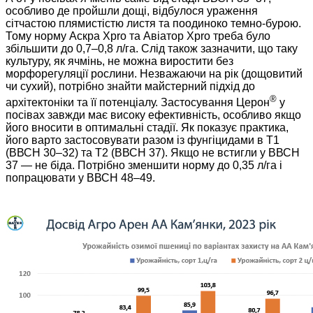
особливо де пройшли дощі, відбулося ураження
сітчастою плямистістю листя та поодиноко темно-бурою.
Тому норму Аскра Xpro та Авіатор Xpro треба було
збільшити до 0,7–0,8 л/га. Слід також зазначити, що таку
культуру, як ячмінь, не можна виростити без
морфорегуляції рослини. Незважаючи на рік (дощовитий
чи сухий), потрібно знайти майстерний підхід до
®
архітектоніки та її потенціалу. Застосування Церон
у
посівах завжди має високу ефективність, особливо якщо
його вносити в оптимальні стадії. Як показує практика,
його варто застосовувати разом із фунгіцидами в Т1
(ВВСН 30–32) та Т2 (ВВСН 37). Якщо не встигли у ВВСН
37 — не біда. Потрібно зменшити норму до 0,35 л/га і
попрацювати у ВВСН 48–49.