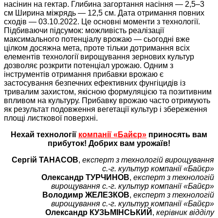
насінин на гектар. Глибина загортання насіння — 2,5–3
см Ширина міжрядь — 12,5 см. Дата отримання повних
сходів — 03.10.2022. Це основні моменти з технології.
Підбиваючи підсумок: можливість реалізації
максимального потенціалу врожаю — сьогодні вже
цілком досяжна мета, проте тільки дотримання всіх
елементів технології вирощування зернових культур
дозволяє розкрити потенціал урожаю. Одним з
інструментів отримання прибавки врожаю є
застосування безпечних ефективних фунгіцидів із
тривалим захистом, якісною формуляцією та позитивним
впливом на культуру. Прибавку врожаю часто отримують
як результат подовження вегетації культур і збереження
площі листкової поверхні.
Нехай технології
компанії «Байєр»
приносять вам
прибуток! Добрих вам урожаїв!
Сергій ТАНАСОВ
,
експерт з технологій вирощування
с.-г. культур компанії «Байєр»
Олександр ТУРЧИНОВ
,
експерт з технологій
вирощування с.-г. культур компанії «Байєр»
Володимр ЖЕЛЕЗКОВ
,
експерт з технологій
вирощування с.-г. культур компанії «Байєр»
Олександр КУЗЬМІНСЬКИЙ
,
керівник відділу