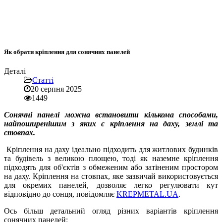
Як обрати кріплення для сонячних панелей
Деталі
Статті
20 серпня 2025
1449
Сонячні панелі можна встановити кількома способами,
найпоширенішим з яких є кріплення на даху, землі та
стовпах.
Кріплення на даху ідеально підходить для житлових будинків
та будівель з великою площею, тоді як наземне кріплення
підходять для об'єктів з обмеженим або затіненим простором
на даху. Кріплення на стовпах, яке зазвичай використовується
для окремих панелей, дозволяє легко регулювати кут
відповідно до сонця, повідомляє
KREPMETAL.UA
.
Ось більш детальний огляд різних варіантів кріплення
сонячних панелей: