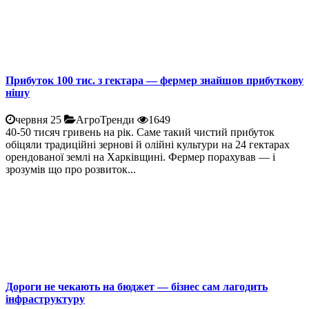
Прибуток 100 тис. з гектара — фермер знайшов прибуткову
нішу
червня 25
АгроТренди
1649
40-50 тисяч гривень на рік. Саме такий чистий прибуток
обіцяли традиційні зернові й олійні культури на 24 гектарах
орендованої землі на Харківщині. Фермер порахував — і
зрозумів що про розвиток...
Дороги не чекають на бюджет — бізнес сам лагодить
інфраструктуру