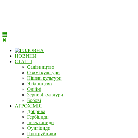
НОВИНИ
СТАТТІ
Садівництво
Озимі культури
Нішеві культури
Ягідництво
Олійні
Зернові культури
Бобові
АГРОХІМІЯ
Добрива
Гербіциди
Інсектициди
Фунгіциди
Протруйники