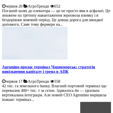
червня 20
АгроТренди
652
Поганий шлях до елеватора — це не просто яма в асфальті. Це
знижене на третину навантаження зерновоза взимку і в
бездоріжжя зимовий період. Це довша дорога для швидкої
допомоги. Саме тому фермери на...
Agromino продає термінал Чорноморськ: стратегія
вивільнення капіталу і тренд в АПК
червня 17
АгроТренди
558
42 тис. га земельного банку. Власний портовий термінал що
перевалив 400+ тис. т за сезон. Здавалось би — ідеальна
вертикальна інтеграція. Але новий CEO Agromino вирішила
інакше: термінал...