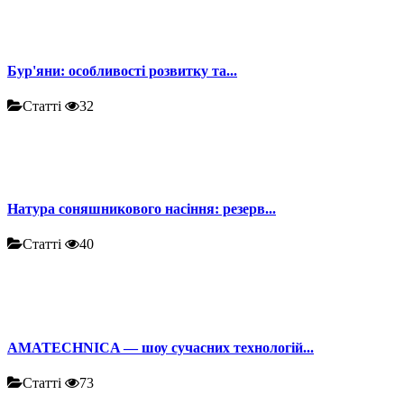
Бур'яни: особливості розвитку та...
Статті
32
Натура соняшникового насіння: резерв...
Статті
40
AMATECHNICA — шоу сучасних технологій...
Статті
73