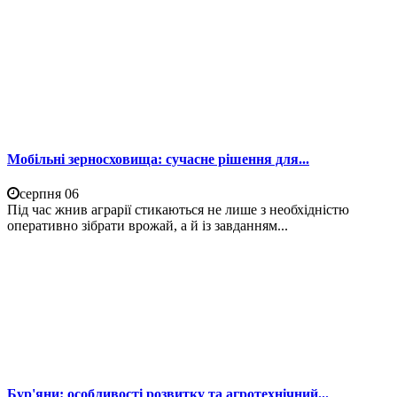
Мобільні зерносховища: сучасне рішення для...
серпня 06
Під час жнив аграрії стикаються не лише з необхідністю
оперативно зібрати врожай, а й із завданням...
Бур'яни: особливості розвитку та агротехнічний...