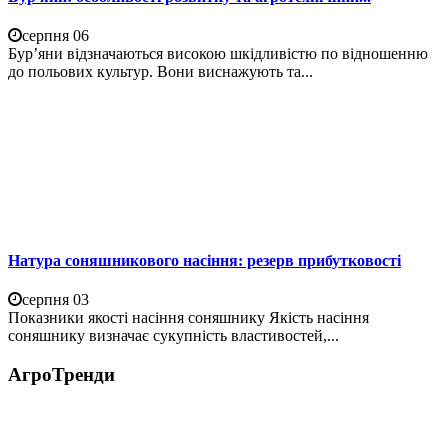
серпня 06
Бур’яни відзначаються високою шкідливістю по відношенню
до польових культур. Вони виснажують та...
Натура соняшникового насіння: резерв прибутковості
серпня 03
Показники якості насіння соняшнику Якість насіння
соняшнику визначає сукупність властивостей,...
АгроТренди