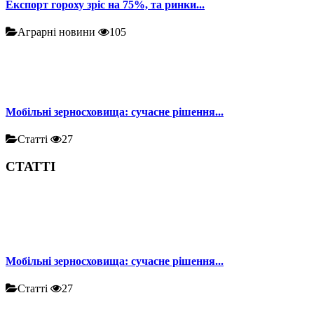
Експорт гороху зріс на 75%, та ринки...
Аграрні новини
105
Мобільні зерносховища: сучасне рішення...
Статті
27
СТАТТІ
Мобільні зерносховища: сучасне рішення...
Статті
27