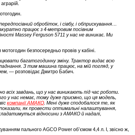
 аграрій.
отогодин.
ередпосівний обробіток, і сівбу, і обприскування…
 акуратно працює з 4-метровим посівним
ності Massey Ferguson 5711 у нас не виникає. Ми
 мотогодин безпосередньо провів у кабіні.
ацювати багатогодинну зміну. Трактор видає всю
бладнання. З тим машина працює, на мій погляд, у
ачем, —
розповідає Дмитро Бабич.
 всіх завдань, що у нас виникають під час роботи.
ього у нас немає, тому дуже приємно, що ця модель,
віс
компанії АМАКО
. Мені дуже сподобалося те, як
ж показали, як провести оптимальні налаштування,
ладатимуться відносини з АМАКО й надалі,
ванням пального AGCO Power об’ємом 4,4 л. І, звісно ж,