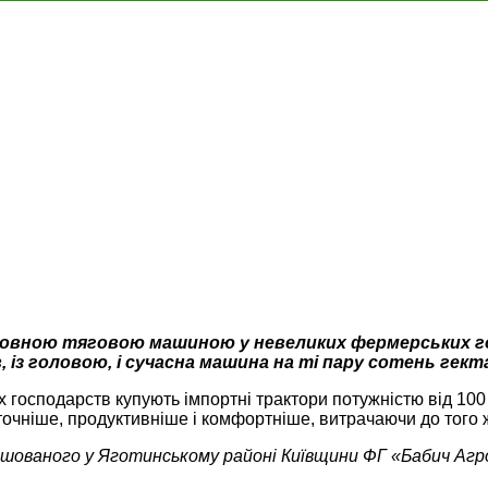
основною тяговою машиною у невеликих фермерських
 із головою, і сучасна машина на ті пару сотень гек
х господарств купують імпортні трактори потужністю від 100 
точніше, продуктивніше і комфортніше, витрачаючи до того
ташованого у Яготинському районі Київщини ФГ «Бабич Агр