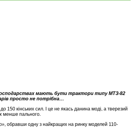
 господарствах мають бути трактори типу МТЗ-82
тарів просто не потрібна…
до 150 кінських сил. І це не якась данина моді, а тверезий
 ж менше пального.
о»
, обравши одну з найкращих на ринку моделей 110-