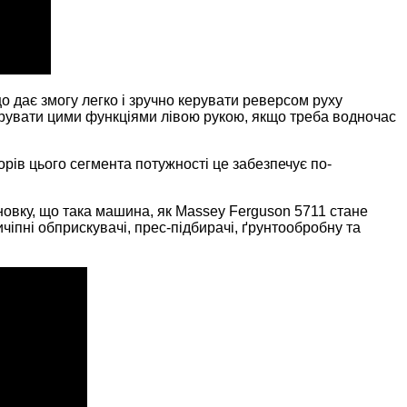
що дає змогу легко і зручно керувати реверсом руху
ерувати цими функціями лівою рукою, якщо треба водночас
торів цього сегмента потужності це забезпечує по-
овку, що така машина, як Massey Ferguson 5711 стане
іпні обприскувачі, прес-підбирачі, ґрунтообробну та