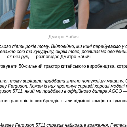
Дмитро Бабич
ого п’ять років тому. Відповідно, ми нині перебуваємо у
ажно сою та кукурудзу, окрім того, розвиваємо овочівниц
 — як без рук, —
розповідає Дмитро Бабич.
вувати 50-сильний трактор китайського виробництва, котри
дання, тому вирішили придбати значно потужнішу машину.
ssey Ferguson. Кожен із них пропонує справді хороші модел
rguson 5711, який ми придбали в офіційного дилера AGCO 
и тракторів інших брендів стали відмінні комфортні умови 
о Massey Ferguson 5711 справив найкраще враження. Ретел