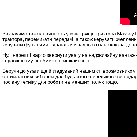
Зазначимо також наявність у конструкції трактора Massey Fe
трактора, перемикати передачі, а також керувати зчепле
керувати функціями гідравліки й задньою навіскою за допо
Ну, і нарешті варто звернути увагу на надзвичайну вантажн
справжньому необмежені можливості.
Беручи до уваги ще й згадуваний нашим співрозмовником 
оптимальним вибором для будь-якого невеликого господарст
посівну техніку для роботи на менших полях тощо.