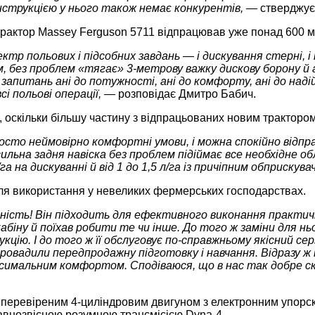
нструкцією у нього також немає конкурентів, —
стверджує
 трактор Massey Ferguson 5711 відпрацював уже понад 600 м
р польових і підсобних завдань — і дискування стерні, і п
, без проблем «тягає» 3-метрову важку дискову борону й
апитань ані до потужності, ані до комфорту, ані до надій
і польові операції, —
розповідає Дмитро Бабич.
 оскільки більшу частину з відпрацьованих новим трактором
сто неймовірно комфортні умови, і можна спокійно відпр
ильна задня навіска без проблем підіймає все необхідне о
га на дискуванні й від 1 до 1,5 л/га із причіпним обприскув
для використання у невеликих фермерських господарствах.
ність! Він підходить для ефективного виконання практично
кабіну й поїхав робити те чи інше. До того ж заміни для н
кцію. І до того ж її обслуговує по-справжньому якісний сер
 провадили передпродажну підготовку і навчання. Відразу 
имальним комфортом. Сподіваюся, що в нас так добре ск
еревіреним 4-циліндровим двигуном з електронним упорску
лавнозвісною розумною трансмісією Dyna-4.