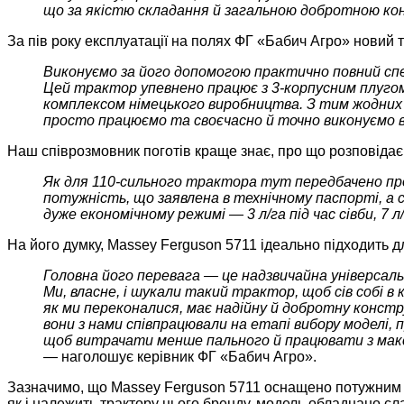
що за якістю складання й загальною добротною ко
За пів року експлуатації на полях ФГ «Бабич Агро» новий
Виконуємо за його допомогою практично повний спект
Цей трактор упевнено працює з 3-корпусним плугом
комплексом німецького виробництва. З тим жодних з
просто працюємо та своєчасно й точно виконуємо вс
Наш співрозмовник поготів краще знає, про що розповідає,
Як для 110-сильного трактора тут передбачено про
потужність, що заявлена в технічному паспорті, а с
дуже економічному режимі — 3 л/га під час сівби, 7 л/
На його думку, Massey Ferguson 5711 ідеально підходить 
Головна його перевага — це надзвичайна універсаль
Ми, власне, і шукали такий трактор, щоб сів собі в 
як ми переконалися, має надійну й добротну констру
вони з нами співпрацювали на етапі вибору моделі,
щоб витрачати менше пального й працювати з макс
—
наголошує керівник ФГ «Бабич Агро».
Зазначимо, що Massey Ferguson 5711 оснащено потужним п
як і належить трактору цього бренду, модель обладнано с