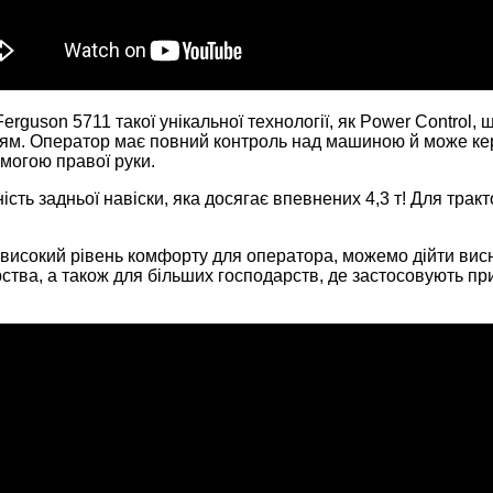
rguson 5711 такої унікальної технології, як Power Control, 
нням. Оператор має повний контроль над машиною й може к
могою правої руки.
ість задньої навіски, яка досягає впевнених 4,3 т! Для трак
високий рівень комфорту для оператора, можемо дійти висн
ва, а також для більших господарств, де застосовують прич