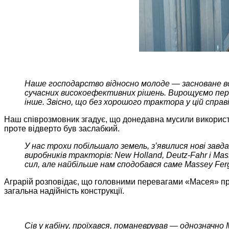
Наше господарство відносно молоде — засноване всь
сучасних високоефективних рішень. Вирощуємо перев
інше. Звісно, що без хорошого трактора у цій справі
Наш співрозмовник згадує, що донедавна мусили використо
проте відверто був заслабкий.
У нас трохи побільшало земель, з’явилися нові зав
виробників тракторів: New Holland, Deutz-Fahr і Ma
сил, але найбільше нам сподобався саме Massey Fe
Аграрій розповідає, що головними перевагами «Масея» прот
загальна надійність конструкції.
Сів у кабіну, проїхався, поманеврував — однозначн