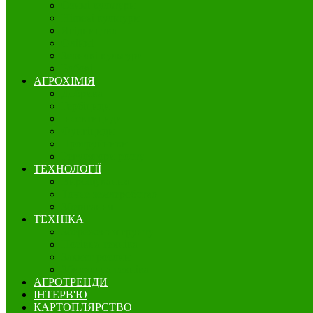
Озимі культури
Нішеві культури
Ягідництво
Олійні
Зернові культури
Бобові
АГРОХІМІЯ
Добрива
Гербіциди
Інсектициди
Фунгіциди
Протруйники
Регулятори росту
ТЕХНОЛОГІЇ
Вирощування
Точне землеробство
Зберігання
ТЕХНІКА
Збереження грунту
Посівна техніка
Захист рослин
Збиральна техніка
АГРОТРЕНДИ
ІНТЕРВ'Ю
КАРТОПЛЯРСТВО