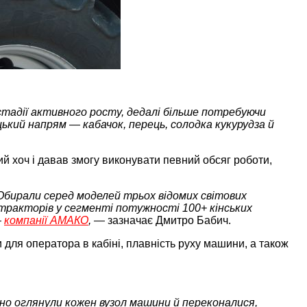
 стадії активного росту, дедалі більше потребуючи
ький напрям — кабачок, перець, солодка кукурудза й
й хоч і давав змогу виконувати певний обсяг роботи,
 Обирали серед моделей трьох відомих світових
і тракторів у сегменті потужності 100+ кінських
—
компанії АМАКО
, —
зазначає Дмитро Бабич.
для оператора в кабіні, плавність руху машини, а також
ьно оглянули кожен вузол машини й переконалися,